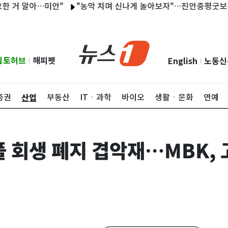
 알아…미안"
"농악 치며 신나게 놀아보자"…진안중평굿보존회 '술
립토허브
해피펫
English
노동신
|
|
산업
증권
부동산
ITㆍ과학
바이오
생활ㆍ문화
연예
 회생 폐지 겹악재…MBK, 