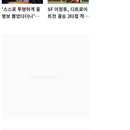
'스스로 투명하게 홍
SF 이정후, 디트로이
명보 뽑았다더니'…2
트전 결승 2타점 적시
년 만에 말 바꾼 이임
타…5-2 승리 견인
생