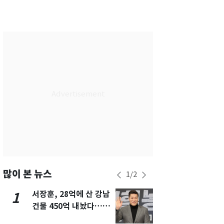
서울
32
℃
부산
30
℃
대구
29
℃
인천
34
℃
광주
33
℃
대전
27
℃
울산
30
℃
강릉
21
℃
제주
29
℃
많이 본 뉴스
1
/
2
서장훈, 28억에 산 강남
13호 태풍 '
1
6
건물 450억 내놨다…세
키나와·가고
후 차익 280억 '잭팟'
근…26만명