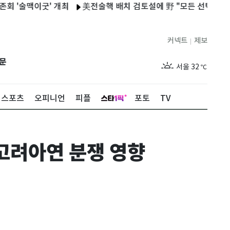
맥이굿' 개최
美전술핵 배치 검토설에 野 "모든 선택지 검토" 與 
커넥트
제보
|
제주
29
℃
문
서울
32
℃
부산
30
℃
스포츠
오피니언
피플
포토
TV
대구
29
℃
인천
34
℃
고려아연 분쟁 영향
광주
33
℃
대전
27
℃
울산
30
℃
강릉
21
℃
제주
29
℃