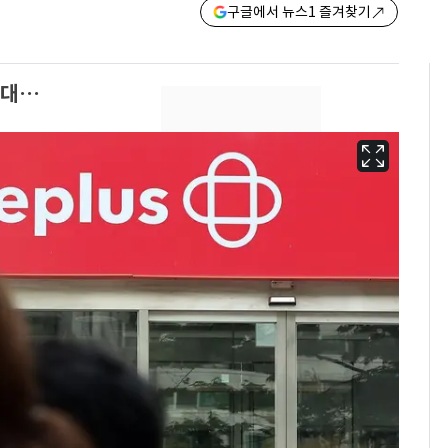
구글에서 뉴스1 즐겨찾기
확대…
13호 태풍 '돌핀' 日오
6
키나와·가고시마현 접
근…26만명 대피령