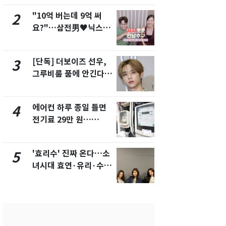
"10억 버는데 9억 써
낮 최고 37
2
7
요?"…삼전男♥닉스女
속…전국 곳곳
3:3 단체소개팅 예능 화
날씨]
제
[단독] 더보이즈 선우,
[단독] 경찰,
3
8
그루비룸 품에 안긴다…
제작사 회장
앳에어리어와 전속계약
시장법 위반
에어컨 하루 종일 틀면
[단독]중수
4
9
전기료 29만 원…
수사관 경력
450kWh 넘으면 '요금
진…법무사·
폭탄'
택' 유지
'효리수' 진짜 온다…소
"캐리비안 
5
10
녀시대 효연·유리·수영
의실에 남자
유닛 출격 [N이슈]
요"…경찰 