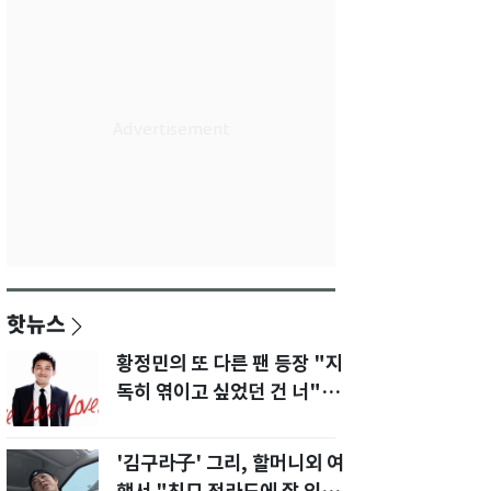
핫뉴스
황정민의 또 다른 팬 등장 "지
독히 엮이고 싶었던 건 너" 폭
로녀 직격
'김구라子' 그리, 할머니외 여