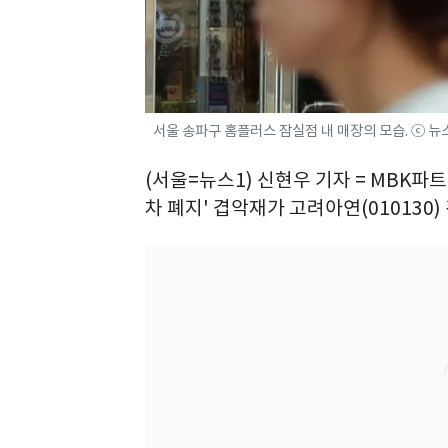
서울 송파구 홈플러스 잠실점 내 매장의 모습. ⓒ 뉴
(서울=뉴스1) 신현우 기자 = MBK
차 폐지' 겹악재가 고려아연(010130