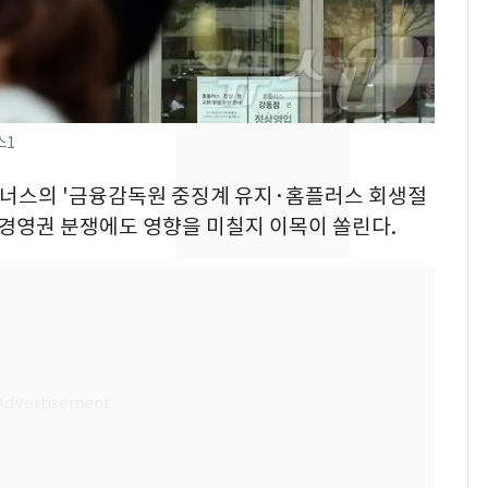
낮 최고 37도 폭염 계
7
속…전국 곳곳 비 [오늘
날씨]
[단독] 경찰, '김부장'
8
스1
제작사 회장 수사…자본
시장법 위반 의혹
파트너스의 '금융감독원 중징계 유지·홈플러스 회생절
) 경영권 분쟁에도 영향을 미칠지 이목이 쏠린다.
[단독]중수청 가는 검찰
9
수사관 경력 합산 추
진…법무사·집행관 '혜
택' 유지
"캐리비안 베이 여자 탈
10
의실에 남자가 있어
요"…경찰 수사