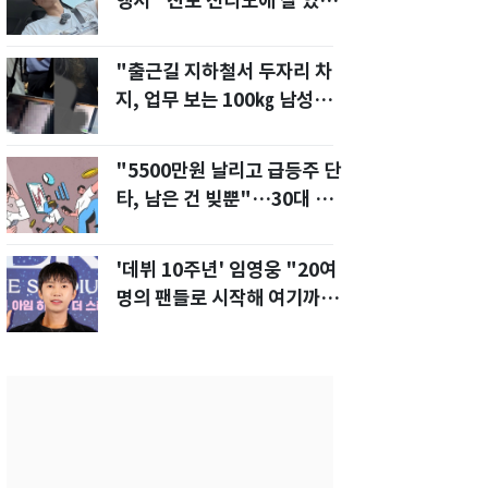
행서 "친모 전라도에 잘 있
어"…유튜브서 언급
"출근길 지하철서 두자리 차
지, 업무 보는 100㎏ 남성…
부딪히면 신경질"
"5500만원 날리고 급등주 단
타, 남은 건 빚뿐"…30대 여
성 파혼 위기
'데뷔 10주년' 임영웅 "20여
명의 팬들로 시작해 여기까
지…진심 감사"