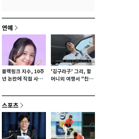
연예
블랙핑크 지수, 10주
'김구라子' 그리, 할
년 논란에 직접 사과
머니외 여행서 "친모
"큰 섭섭함 안겨 미
전라도에 잘 있어"…
안"
유튜브서 언급
스포츠