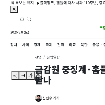
척 특보는 유지
블랙핑크, 팬들에 재차 사과 "10주년, 중요한 거
크
2026.8.8 (토)
정치
사회
경제
국제
전국
외교
북한
금융ㆍ
산업
산업일반
금감원 중징계·홈플
가
받나
신현우 기자