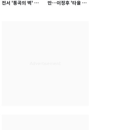
전서 '통곡의 벽' 활
만…이정후 '타율 3
약…경기 최우수선수
할'의 가치
선정