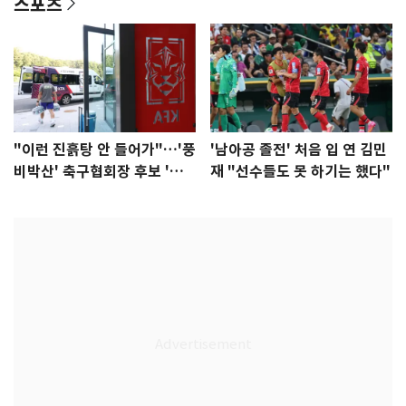
스포츠
"이런 진흙탕 안 들어가"…'풍
'남아공 졸전' 처음 입 연 김민
비박산' 축구협회장 후보 '실
재 "선수들도 못 하기는 했다"
종'