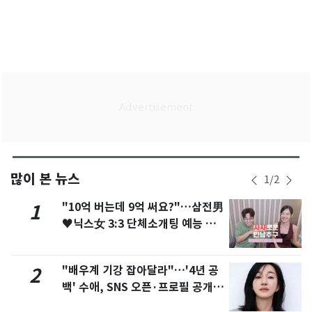
많이 본 뉴스
1
/
2
"10억 버는데 9억 써요?"…삼전男
1
♥닉스女 3:3 단체소개팅 예능 화
제
"배우계 기강 잡아달라"…'4년 공
2
백' 수애, SNS 오픈·프로필 공개
화제