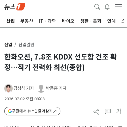
권
산업
부동산
ITㆍ과학
바이오
생활ㆍ문화
연예
스
산업
산업일반
한화오션, 7.8조 KDDX 선도함 건조 확
정…적기 전력화 최선(종합)
김성식 기자
박종홍 기자
2026.07.02 오전 09:03
가
구글에서 뉴스1 즐겨찾기