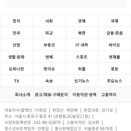
정치
사회
경제
국제
전국
외교
북한
금융·증권
산업
부동산
IT·과학
바이오
생활·문화
연예
스포츠
연재물
오피니언
핫이슈
피플
포토
TV
속보
인기뉴스
주요뉴스
회사소개
광고/제휴·구매문의
이용약관·정책
고충처리
대표이사/발행인 : 이영섭
|
편집인 : 채원배
|
편집국장 : 김기성
|
주소 : 서울시 종로구 종로 47 (공평동,SC빌딩17층)
|
사업자등록번호 : 101-86-62870
|
고충처리인 : 김성환
|
청소년보호책임자 : 안병길
|
통신판매업신고 : 서울종로 0676호
|