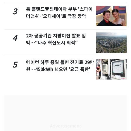
톰 홀랜드♥젠데이아 부부 '스파이
3
더맨4'·'오디세이'로 극장 장악
2차 공공기관 지방이전 발표 임
4
박…"나주 혁신도시 최적"
에어컨 하루 종일 틀면 전기료 29만
5
원…450kWh 넘으면 '요금 폭탄'