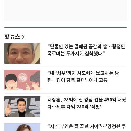
핫뉴스
"단둘만 있는 밀폐된 공간과 술…황정민
폭로녀는 두가지에 집착했다"
"내 '치부'까지 시모에게 보고하는 남
편…집이 감옥 같다" 아내 고통
서장훈, 28억에 산 강남 건물 450억 내놨
다…세후 차익 280억 '잭팟'
"자네 부인은 잘 끝날 거야"…'양정원 무