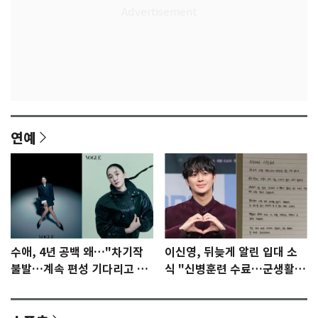
연예
수애, 4년 공백 왜…"차기작
이신영, 뒤늦게 알린 입대 소
불발…계속 편성 기다리고 있
식 "신병훈련 수료…군생활
다"
집중"