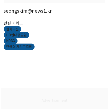
seongskim@news1.kr
관련 키워드
한화오션
HD현대중공업
KDDX
한국형 차기구축함