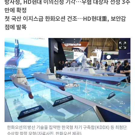
방사청, HD현대 이의신청 기각…우협 대상자 선정 3주
만에 확정
첫 국산 이지스급 한화오션 건조…HD현대重, 보안감
점에 발목
한화오션의 방산 기술을 집약한 한국형 차기 구축함(KDDX) 등 최첨단
수상함 함정 모형(자료사진. 한화오션 제공).