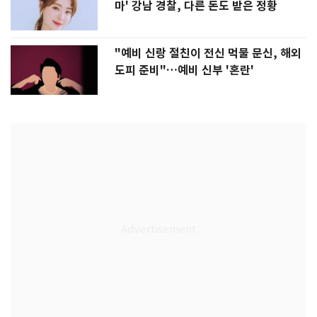
마' 강남 경찰, 다른 돈도 받은 정황
"예비 신랑 절친이 전신 먹물 문신, 해외
도피 준비"…예비 신부 '혼란'