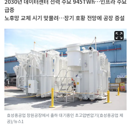
2030년 데이터센터 전력 수요 945TWh…인프라 수요
급증
노후망 교체 시기 맞물려…장기 호황 전망에 공장 증설
효성중공업 창원공장에서 출하 대기중인 초고압변압기(효성중공업 제
공)/뉴스1