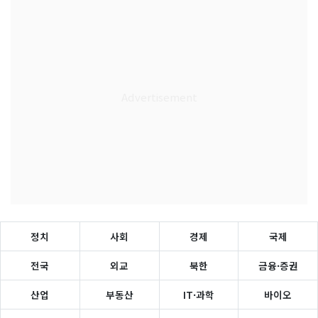
정치
사회
경제
국제
전국
외교
북한
금융·증권
산업
부동산
IT·과학
바이오