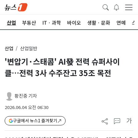
권
산업
부동산
ITㆍ과학
바이오
생활ㆍ문화
연예
스
산업
산업일반
'변압기·스태콤' AI發 전력 슈퍼사이
클…전력 3사 수주잔고 35조 목전
황진중 기자
2026.06.04 오전 06:30
가
구글에서 뉴스1 즐겨찾기