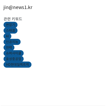
jin@news1.kr
관련 키워드
변압기
스태콤
AI
인공지능
전력
슈퍼사이클
효성중공업
HD현대일렉트릭