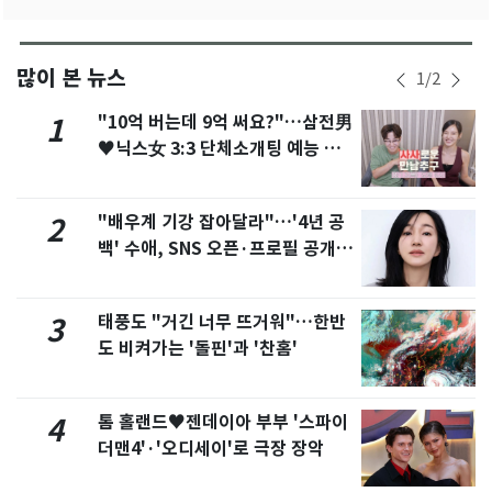
많이 본 뉴스
1
/
2
"10억 버는데 9억 써요?"…삼전男
1
♥닉스女 3:3 단체소개팅 예능 화
제
"배우계 기강 잡아달라"…'4년 공
2
백' 수애, SNS 오픈·프로필 공개
화제
태풍도 "거긴 너무 뜨거워"…한반
3
도 비켜가는 '돌핀'과 '찬홈'
톰 홀랜드♥젠데이아 부부 '스파이
4
더맨4'·'오디세이'로 극장 장악