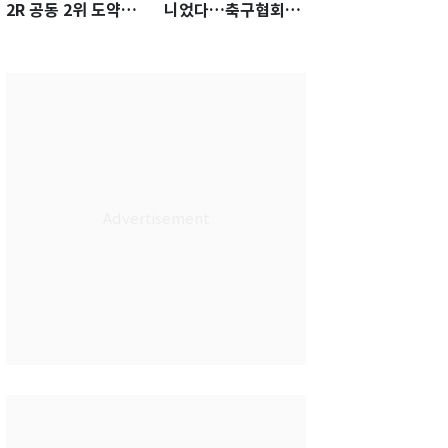
2R 공동 2위 도약…
니었다…축구협회장
통산 최다 21승 신기
출장에 부인 3회 동반
록 도전
'펑펑'