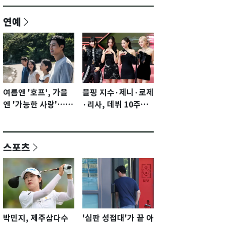
연예
여름엔 '호프', 가을
블핑 지수·제니·로제
엔 '가능한 사랑'…국
·리사, 데뷔 10주년
제영화제 수상 기대
이벤트 '완전체' 참석
감 [N이슈]
확정…기대감 UP
스포츠
박민지, 제주삼다수
'심판 성접대'가 끝 아