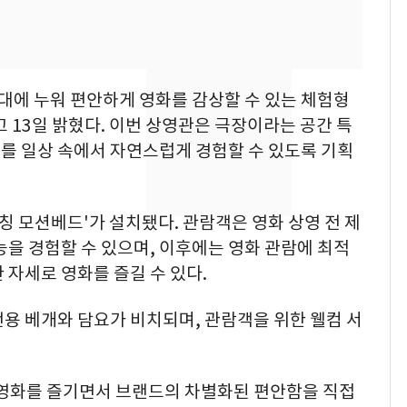
의실에 남자가 있어
요"…경찰 수사
전남광주 화정역 인근서
8
교통사고로 40대 심정
대에 누워 편안하게 영화를 감상할 수 있는 체험형
지…6명 부상
 13일 밝혔다. 이번 상영관은 극장이라는 공간 특
를 일상 속에서 자연스럽게 경험할 수 있도록 기획
[단독]중수청 가는 검찰
9
수사관 경력 합산 추
진…법무사·집행관 '혜
택' 유지
칭 모션베드'가 설치됐다. 관람객은 영화 상영 전 제
축구협회, 외국인 심판
10
능을 경험할 수 있으며, 이후에는 영화 관람에 최적
들 10여명 대상 '성 접
 자세로 영화를 즐길 수 있다.
대' 의혹…월드컵·올림
픽 예선 등
용 베개와 담요가 비치되며, 관람객을 위한 웰컴 서
영화를 즐기면서 브랜드의 차별화된 편안함을 직접