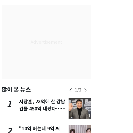
서울
33
℃
부산
29
℃
대구
32
℃
인천
32
℃
광주
32
℃
대전
34
℃
울산
30
℃
강릉
27
℃
많이 본 뉴스
1
/
2
제주
29
℃
서장훈, 28억에 산 강남
13호 태풍 '
1
6
건물 450억 내놨다…세
키나와·가고
후 차익 280억 '잭팟'
근…26만명
"10억 버는데 9억 써
"캐리비안 
2
7