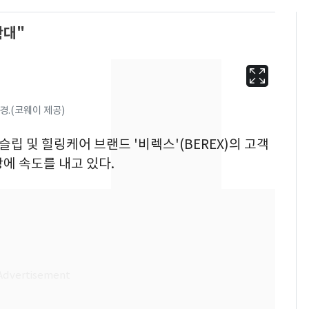
확대"
경.(코웨이 제공)
슬립 및 힐링케어 브랜드 '비렉스'(BEREX)의 고객
에 속도를 내고 있다.
13호 태풍 '돌핀' 日오
6
키나와·가고시마현 접
근…26만명 대피령
"캐리비안 베이 여자 탈
7