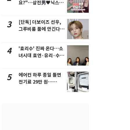
요?"…삼전男♥닉스女
의실에 남자
3:3 단체소개팅 예능 화
요"…경찰 
제
[단독] 더보이즈 선우,
전남광주 화
3
8
그루비룸 품에 안긴다…
교통사고로 
앳에어리어와 전속계약
지…6명 부
'효리수' 진짜 온다…소
[단독]중수
4
9
녀시대 효연·유리·수영
수사관 경력
유닛 출격 [N이슈]
진…법무사·
택' 유지
에어컨 하루 종일 틀면
축구협회, 
5
10
전기료 29만 원…
들 10여명 대
450kWh 넘으면 '요금
대' 의혹…
폭탄'
픽 예선 등