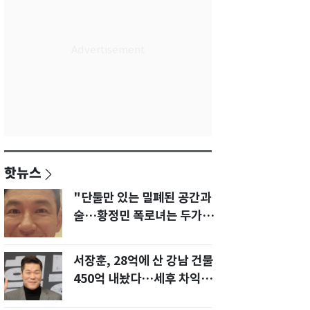
핫뉴스
"단둘만 있는 밀폐된 공간과
술…황정민 폭로녀는 두가지
에 집착했다"
서장훈, 28억에 산 강남 건물
450억 내놨다…세후 차익
280억 '잭팟'