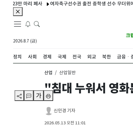
23만 마리 폐사
여자축구선수권 출전 중학생 선수 무더위에 탈진
크
2026.8.7 (금)
정치
사회
경제
국제
전국
외교
북한
금융ㆍ
산업
산업일반
"침대 누워서 영화
가
신민경 기자
2026.05.13 오전 11:01