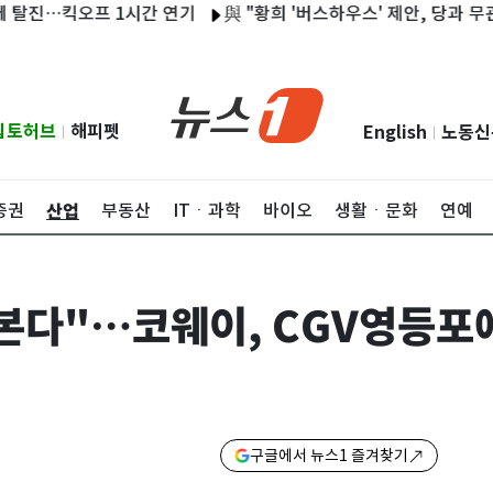
…킥오프 1시간 연기
與 "황희 '버스하우스' 제안, 당과 무관한 개
립토허브
해피펫
English
노동신
|
|
산업
증권
부동산
ITㆍ과학
바이오
생활ㆍ문화
연예
본다"…코웨이, CGV영등포에
구글에서 뉴스1 즐겨찾기