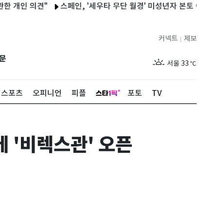
인 의견"
스페인, '세우타 무단 월경' 미성년자 본토 이송 추진
커넥트
제보
|
제주
29
℃
문
서울
33
℃
부산
29
℃
스포츠
오피니언
피플
포토
TV
대구
32
℃
인천
32
℃
 '비렉스관' 오픈
광주
32
℃
대전
34
℃
울산
30
℃
강릉
27
℃
제주
29
℃