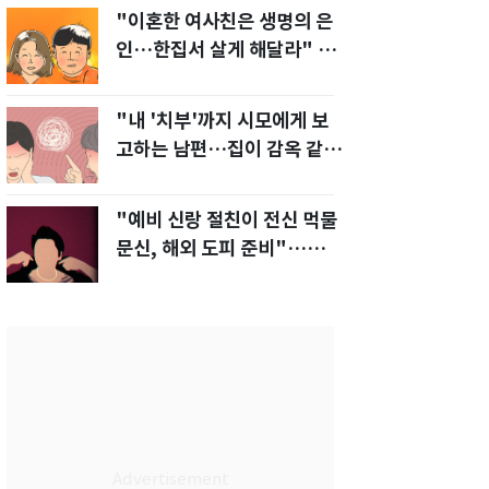
"이혼한 여사친은 생명의 은
인…한집서 살게 해달라" 남
편 요구에 '절망'
"내 '치부'까지 시모에게 보
고하는 남편…집이 감옥 같
다" 아내 고통
"예비 신랑 절친이 전신 먹물
문신, 해외 도피 준비"…예비
신부 '혼란'