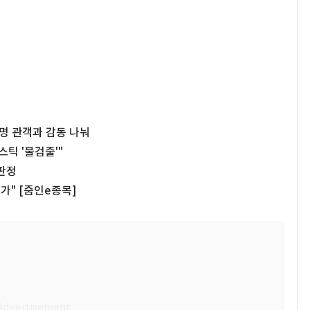
명 관객과 감동 나눠
틱 '불검출'"
 판정
가" [줌인e종목]