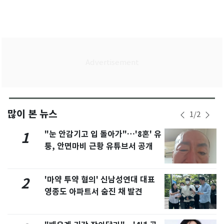
많이 본 뉴스
1
/
2
"눈 안감기고 입 돌아가"…'8혼' 유
1
퉁, 안면마비 근황 유튜브서 공개
'마약 투약 혐의' 신남성연대 대표
2
영종도 아파트서 숨진 채 발견