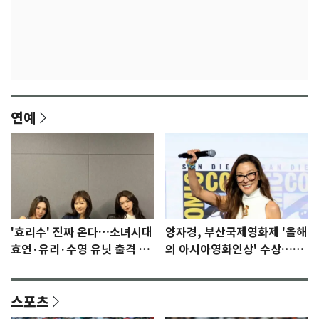
연예
'효리수' 진짜 온다…소녀시대
양자경, 부산국제영화제 '올해
효연·유리·수영 유닛 출격 [N
의 아시아영화인상' 수상…15
이슈]
년만에 부산 온다
스포츠