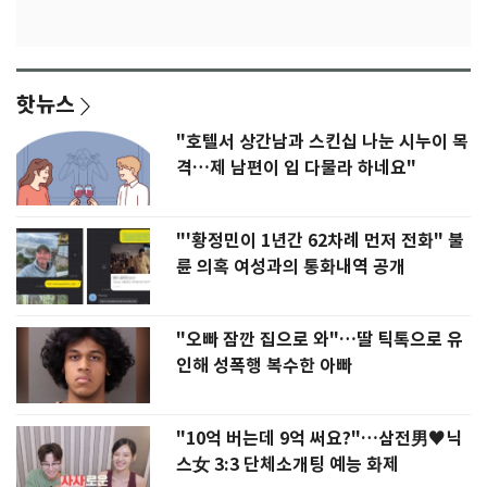
핫뉴스
"호텔서 상간남과 스킨십 나눈 시누이 목
격…제 남편이 입 다물라 하네요"
"'황정민이 1년간 62차례 먼저 전화" 불
륜 의혹 여성과의 통화내역 공개
"오빠 잠깐 집으로 와"…딸 틱톡으로 유
인해 성폭행 복수한 아빠
"10억 버는데 9억 써요?"…삼전男♥닉
스女 3:3 단체소개팅 예능 화제