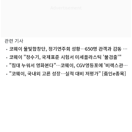
관련 기사
코웨이 물빛합창단, 정기연주회 성황…650명 관객과 감동 나
눠
코웨이 "정수기, 국제표준 시험서 미세플라스틱 '불검출'"
"침대 누워서 영화본다"…코웨이, CGV영등포에 '비렉스관'
오픈
"코웨이, 국내외 고른 성장…실적 대비 저평가" [줌인e종목]