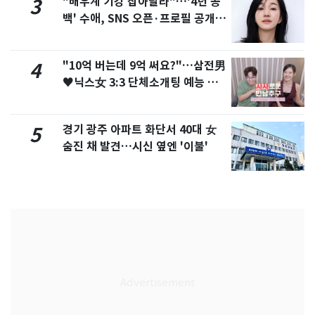
"배우계 기강 잡아달라"…'4년 공
3
백' 수애, SNS 오픈·프로필 공개
화제
"10억 버는데 9억 써요?"…삼전男
4
♥닉스女 3:3 단체소개팅 예능 화
제
경기 광주 아파트 화단서 40대 女
5
숨진 채 발견…시신 옆엔 '이불'