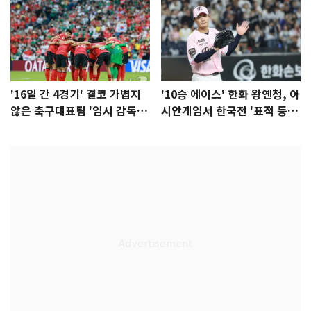
'16일 간 4경기' 결코 가볍지
'10승 에이스' 한화 왕옌청, 아
않은 축구대표팀 '임시 감독'
시안게임서 한국전 '표적 등
무게
판' 가능성