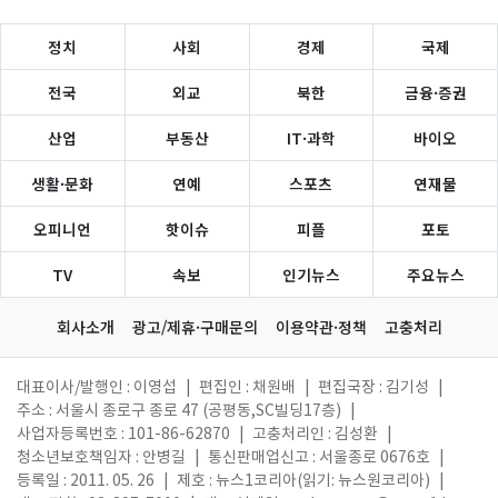
정치
사회
경제
국제
전국
외교
북한
금융·증권
산업
부동산
IT·과학
바이오
생활·문화
연예
스포츠
연재물
오피니언
핫이슈
피플
포토
TV
속보
인기뉴스
주요뉴스
회사소개
광고/제휴·구매문의
이용약관·정책
고충처리
대표이사/발행인 : 이영섭
|
편집인 : 채원배
|
편집국장 : 김기성
|
주소 : 서울시 종로구 종로 47 (공평동,SC빌딩17층)
|
사업자등록번호 : 101-86-62870
|
고충처리인 : 김성환
|
청소년보호책임자 : 안병길
|
통신판매업신고 : 서울종로 0676호
|
등록일 : 2011. 05. 26
|
제호 : 뉴스1코리아(읽기: 뉴스원코리아)
|