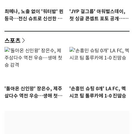
최예나, 노출 없이 '워터밤' 퀸
'JYP 걸그룹' 아워벌스데이,
등극…전신 슈트로 신선한 충
첫 싱글 콘셉트 포토 공개…청
격 [N샷]
량·키치
스포츠
'돌아온 신인왕' 장은수, 제주
'손흥민 슈팅 0개' LA FC, 멕
삼다수 역전 우승…생애 첫승
시코 팀 톨루카에 1-0 진땀승
감격