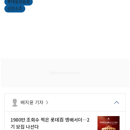
롯데칠성음료
선양소주
배지윤 기자
1980만 조회수 찍은 롯데百 앰배서더…2
기 모집 나선다