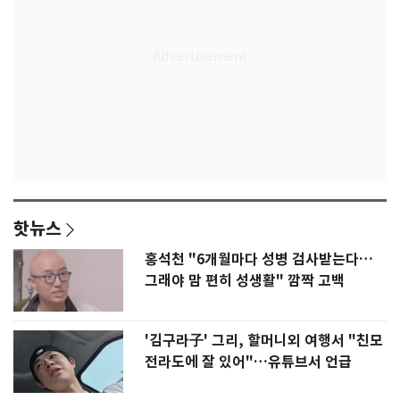
핫뉴스
홍석천 "6개월마다 성병 검사받는다…
그래야 맘 편히 성생활" 깜짝 고백
'김구라子' 그리, 할머니외 여행서 "친모
전라도에 잘 있어"…유튜브서 언급