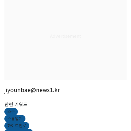
jiyounbae@news1.kr
관련 키워드
소주
주류업계
하이트진로