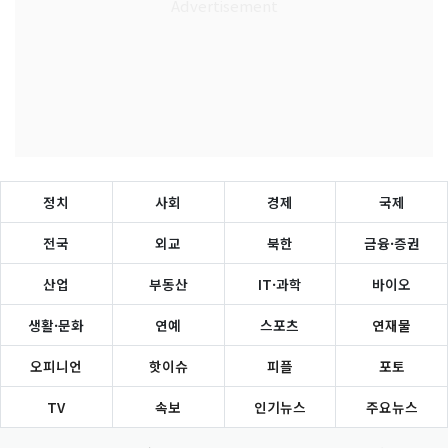
정치
사회
경제
국제
전국
외교
북한
금융·증권
산업
부동산
IT·과학
바이오
생활·문화
연예
스포츠
연재물
오피니언
핫이슈
피플
포토
TV
속보
인기뉴스
주요뉴스