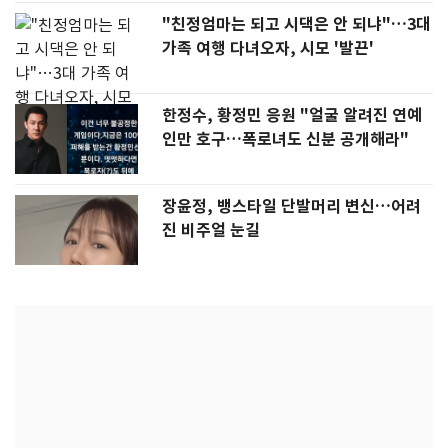
"친정엄마는 되고 시댁은 안 되냐"…3대
가족 여행 다녀오자, 시모 '발끈'
한정수, 황정민 응원 "얼굴 알려진 연예
인만 호구…폭로녀도 신분 공개해라"
장윤정, 뱅스타일 단발머리 변신…어려
진 비주얼 눈길