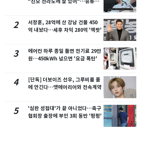
"친모 전라도에 잘 있어"…유튜브
서 언급
서장훈, 28억에 산 강남 건물 450
2
억 내놨다…세후 차익 280억 '잭팟'
에어컨 하루 종일 틀면 전기료 29만
3
원…450kWh 넘으면 '요금 폭탄'
[단독] 더보이즈 선우, 그루비룸 품
4
에 안긴다…앳에어리어와 전속계약
'심판 성접대'가 끝 아니었다…축구
5
협회장 출장에 부인 3회 동반 '펑펑'