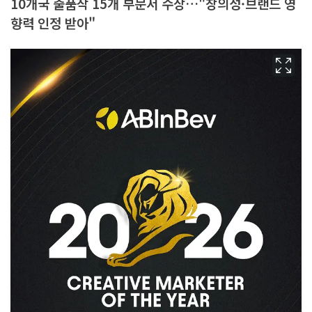
10개국 출품작 15개 부문서 수상…"창의성·브랜드 영
향력 인정 받아"