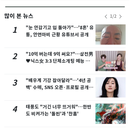
많이 본 뉴스
1
/
2
"눈 안감기고 입 돌아가"…'8혼' 유
1
퉁, 안면마비 근황 유튜브서 공개
"10억 버는데 9억 써요?"…삼전男
2
♥닉스女 3:3 단체소개팅 예능 화
제
"배우계 기강 잡아달라"…'4년 공
3
백' 수애, SNS 오픈·프로필 공개
화제
태풍도 "거긴 너무 뜨거워"…한반
4
도 비켜가는 '돌핀'과 '찬홈'