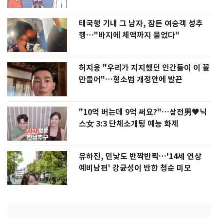
태국행 기내 그 남자, 잠든 여승객 성추
행…"바지에 체액까지 묻었다"
허지웅 "우리가 지지했던 인간들이 이 꼴
만들어"…형소법 개정안에 발끈
"10억 버는데 9억 써요?"…삼전男♥닉
스女 3:3 단체소개팅 예능 화제
유하진, 민낯도 반짝반짝…'14세 연상
예비남편' 강균성이 반한 청순 미모