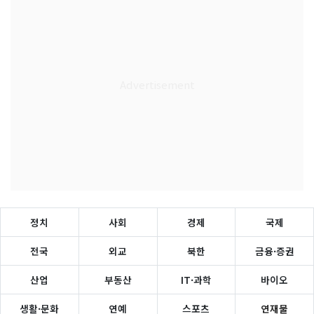
정치
사회
경제
국제
전국
외교
북한
금융·증권
산업
부동산
IT·과학
바이오
생활·문화
연예
스포츠
연재물