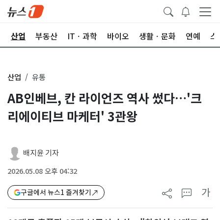
권
산업
부동산
ITㆍ과학
바이오
생활ㆍ문화
연예
스
산업
유통
AB인베브, 칸 라이언즈 역사 썼다…'크
리에이티브 마케터' 3관왕
배지윤 기자
2026.05.08 오후 04:32
가
구글에서 뉴스1 즐겨찾기