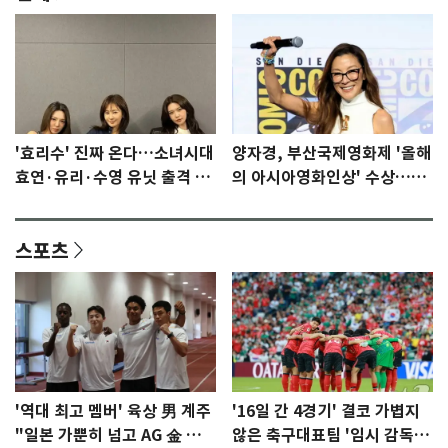
'효리수' 진짜 온다…소녀시대
양자경, 부산국제영화제 '올해
효연·유리·수영 유닛 출격 [N
의 아시아영화인상' 수상…15
이슈]
년만에 부산 온다
스포츠
'역대 최고 멤버' 육상 男 계주
'16일 간 4경기' 결코 가볍지
"일본 가뿐히 넘고 AG 金 따겠
않은 축구대표팀 '임시 감독'