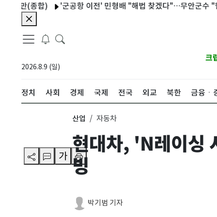
만(종합)
'군공항 이전' 민형배 "해법 찾겠다"…무안군수 "협의체 
크
2026.8.9 (일)
정치
사회
경제
국제
전국
외교
북한
금융ㆍ
산업
자동차
현대차, 'N레이싱
가
빙
박기범 기자