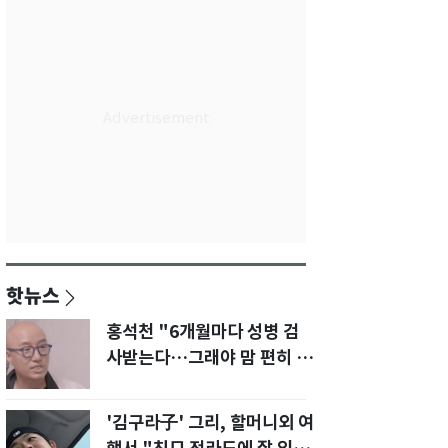
핫뉴스
홍석천 "6개월마다 성병 검
사받는다…그래야 맘 편히 성
생활" 깜짝 고백
'김구라子' 그리, 할머니외 여