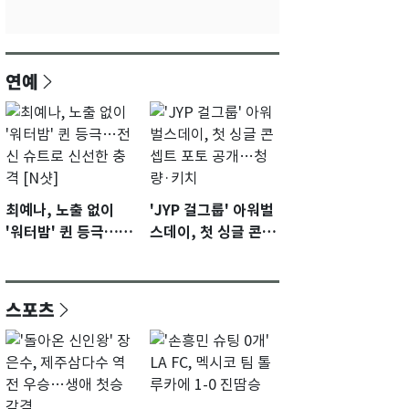
연예
최예나, 노출 없이
'JYP 걸그룹' 아워벌
'워터밤' 퀸 등극…전
스데이, 첫 싱글 콘셉
신 슈트로 신선한 충
트 포토 공개…청량·
격 [N샷]
키치
스포츠