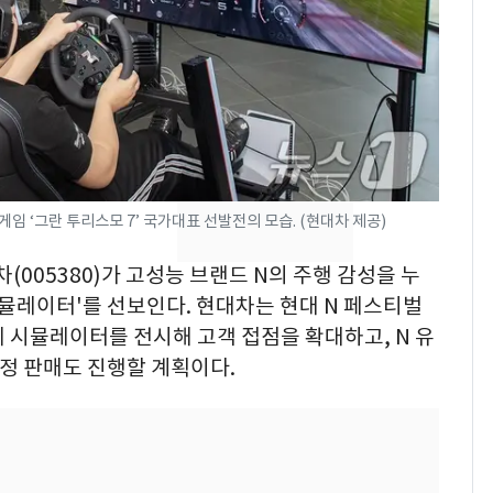
회춘실험 억만장자, '여
7
친 생리혈' 냉동고 보
관…"자궁 내부 궁금
해"
'일타강사' 남편과 아내
8
의 마지막 술자리…비극
으로 끝나버린 17년
 ‘그란 투리스모 7’ 국가대표 선발전의 모습. (현대차 제공)
[단독] 경찰, '김부장'
9
제작사 회장 수사…자본
(005380)가 고성능 브랜드 N의 주행 감성을 누
시장법 위반 의혹
시뮬레이터'를 선보인다. 현대차는 현대 N 페스티벌
 시뮬레이터를 전시해 고객 접점을 확대하고, N 유
13호 태풍 '돌핀' 日오
10
키나와·가고시마현 접
한정 판매도 진행할 계획이다.
근…26만명 대피령