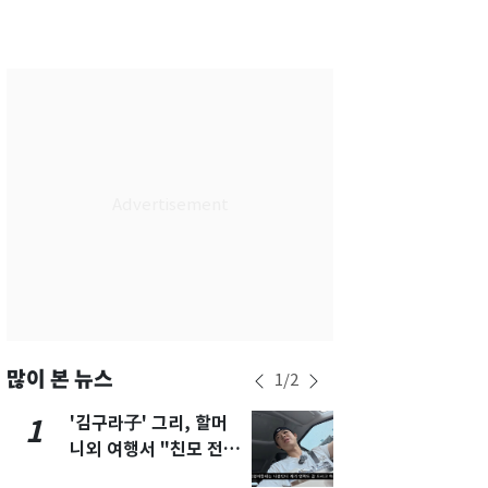
서울
28
℃
부산
25
℃
대구
28
℃
인천
30
℃
광주
33
℃
대전
30
℃
울산
24
℃
강릉
22
℃
제주
29
℃
많이 본 뉴스
1
/
2
'김구라子' 그리, 할머
'심판 성접대
1
6
니외 여행서 "친모 전라
었다…축구
도에 잘 있어"…유튜브
에 부인 3회 