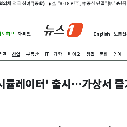
적극 참여"(종합)
金 "8·18 민주, 李중심 단결" 鄭 "4년뒤 TK도
립토허브
해피펫
English
노동신
|
|
산업
증권
부동산
ITㆍ과학
바이오
생활ㆍ문화
연예
 시뮬레이터' 출시…가상서 