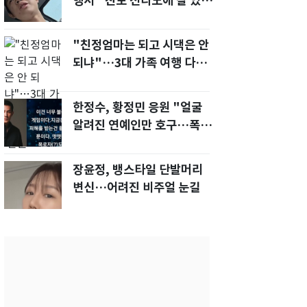
행서 "친모 전라도에 잘 있
어"…유튜브서 언급
"친정엄마는 되고 시댁은 안
되냐"…3대 가족 여행 다녀
오자, 시모 '발끈'
한정수, 황정민 응원 "얼굴
알려진 연예인만 호구…폭로
녀도 신분 공개해라"
장윤정, 뱅스타일 단발머리
변신…어려진 비주얼 눈길