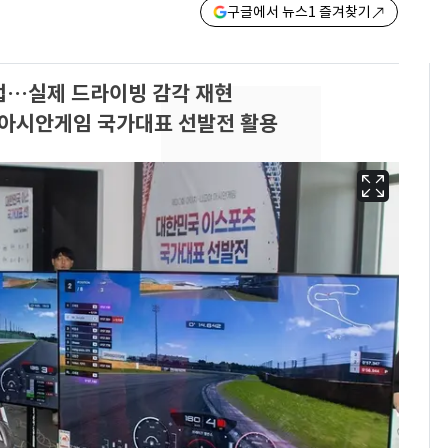
구글에서 뉴스1 즐겨찾기
협업…실제 드라이빙 감각 재현
26 아시안게임 국가대표 선발전 활용
'심판 성접대'가 끝 아니
6
었다…축구협회장 출장
에 부인 3회 동반 '펑펑'