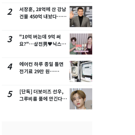
서 언급
서장훈, 28억에 산 강남
회춘실험 억만
2
7
건물 450억 내놨다…세
친 생리혈' 냉동고 보
후 차익 280억 '잭팟'
관…"자궁 
해"
"10억 버는데 9억 써
'일타강사' 
3
8
요?"…삼전男♥닉스女
의 마지막 
3:3 단체소개팅 예능 화
으로 끝나버린
제
에어컨 하루 종일 틀면
[단독] 경찰,
4
9
전기료 29만 원…
제작사 회장
450kWh 넘으면 '요금
시장법 위반
폭탄'
[단독] 더보이즈 선우,
13호 태풍 '
5
10
그루비룸 품에 안긴다…
키나와·가고
앳에어리어와 전속계약
근…26만명