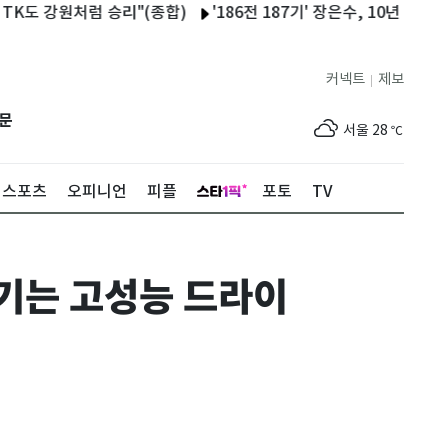
 강원처럼 승리"(종합)
'186전 187기' 장은수, 10년 인내 결실
커넥트
제보
|
제주
29
℃
문
서울
28
℃
부산
25
℃
스포츠
오피니언
피플
포토
TV
대구
28
℃
인천
30
℃
즐기는 고성능 드라이
광주
33
℃
대전
30
℃
울산
24
℃
강릉
22
℃
제주
29
℃