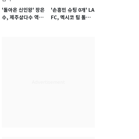
'돌아온 신인왕' 장은
'손흥민 슈팅 0개' LA
수, 제주삼다수 역전
FC, 멕시코 팀 톨루
우승…생애 첫승 감
카에 1-0 진땀승
격