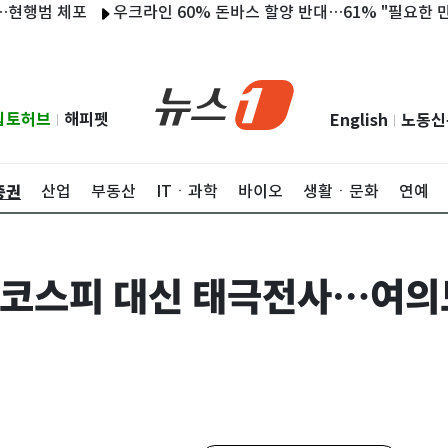
체포
우크라인 60% 돈바스 할양 반대…61% "필요한 만큼 전쟁 
립토허브
해피펫
English
노동신
|
|
증권
산업
부동산
ITㆍ과학
바이오
생활ㆍ문화
연예
코스피 대신 태극전사…여의도 