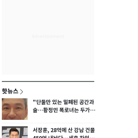
핫뉴스
"단둘만 있는 밀폐된 공간과
술…황정민 폭로녀는 두가지
에 집착했다"
서장훈, 28억에 산 강남 건물