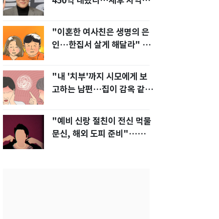
450억 내놨다…세후 차익
280억 '잭팟'
"이혼한 여사친은 생명의 은
인…한집서 살게 해달라" 남
편 요구에 '절망'
"내 '치부'까지 시모에게 보
고하는 남편…집이 감옥 같
다" 아내 고통
"예비 신랑 절친이 전신 먹물
문신, 해외 도피 준비"…예비
신부 '혼란'