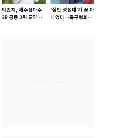
박민지, 제주삼다수
'심판 성접대'가 끝 아
2R 공동 2위 도약…
니었다…축구협회장
통산 최다 21승 신기
출장에 부인 3회 동반
록 도전
'펑펑'