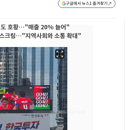
구글에서 뉴스1 즐겨찾기
도 호황…"매출 20% 늘어"
스크림…"지역사회와 소통 확대"
13호 태풍 '돌핀' 日오
6
키나와·가고시마현 접
근…26만명 대피령