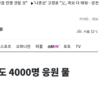
견딜 것"
'나혼산' 고경표 "父, 족보 다 태워…온전히 네 삶 살라고
커넥트
제보
|
제주
28
℃
문
서울
32
℃
부산
28
℃
스포츠
오피니언
피플
포토
TV
대구
29
℃
인천
30
℃
4000명 응원 물
광주
30
℃
대전
29
℃
울산
28
℃
강릉
25
℃
제주
28
℃