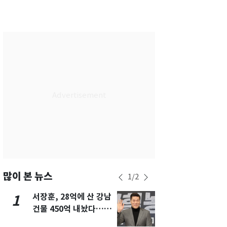
서울
32
℃
부산
28
℃
대구
29
℃
인천
30
℃
광주
30
℃
대전
29
℃
울산
28
℃
강릉
25
℃
제주
28
℃
많이 본 뉴스
1
/
2
서장훈, 28억에 산 강남
13호 태풍 '
1
6
건물 450억 내놨다…세
키나와·가고
후 차익 280억 '잭팟'
근…26만명