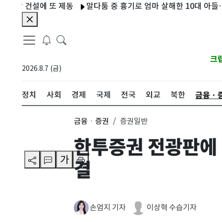
설에 또 제동
말다툼 중 흉기로 엄마 살해한 10대 아들…현행범 
크
2026.8.7 (금)
금융ㆍ
정치
사회
경제
국제
전국
외교
북한
금융ㆍ증권
증권일반
한투증권 전광판에 
가
결
손엄지 기자
이상혁 수습기자