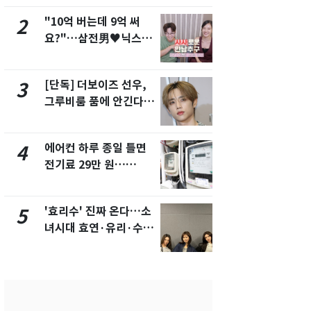
"10억 버는데 9억 써
"캐리비안 
2
7
요?"…삼전男♥닉스女
의실에 남자
3:3 단체소개팅 예능 화
요"…경찰 
제
[단독] 더보이즈 선우,
[단독]중수
3
8
그루비룸 품에 안긴다…
수사관 경력
앳에어리어와 전속계약
진…법무사·
택' 유지
에어컨 하루 종일 틀면
전남광주 화
4
9
전기료 29만 원…
교통사고로 
450kWh 넘으면 '요금
지…6명 부
폭탄'
'효리수' 진짜 온다…소
축구협회, 
5
10
녀시대 효연·유리·수영
들 10여명 대
유닛 출격 [N이슈]
대' 의혹…
픽 예선 등