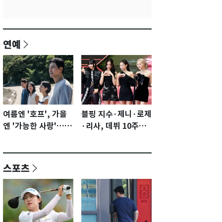
연예
여름엔 '호프', 가을
블핑 지수·제니·로제
엔 '가능한 사랑'…국
·리사, 데뷔 10주년
제영화제 수상 기대
이벤트 '완전체' 참석
감 [N이슈]
확정…기대감 UP
스포츠