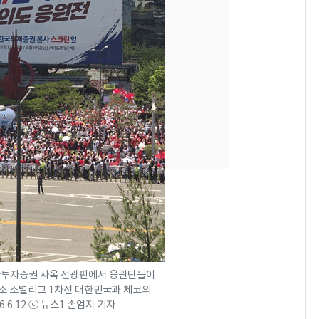
"캐리비안 베이 여자 탈
7
의실에 남자가 있어
요"…경찰 수사
[단독]중수청 가는 검찰
8
수사관 경력 합산 추
진…법무사·집행관 '혜
택' 유지
전남광주 화정역 인근서
9
교통사고로 40대 심정
지…6명 부상
축구협회, 외국인 심판
10
들 10여명 대상 '성 접
대' 의혹…월드컵·올림
픽 예선 등
한국투자증권 사옥 전광판에서 응원단들이
A조 조별리그 1차전 대한민국과 체코의
6.6.12 ⓒ 뉴스1 손엄지 기자