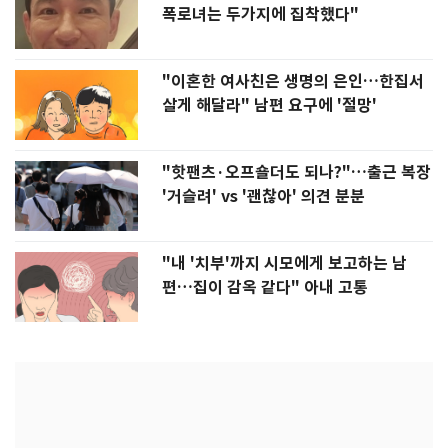
폭로녀는 두가지에 집착했다"
"이혼한 여사친은 생명의 은인…한집서
살게 해달라" 남편 요구에 '절망'
"핫팬츠·오프숄더도 되나?"…출근 복장
'거슬려' vs '괜찮아' 의견 분분
"내 '치부'까지 시모에게 보고하는 남
편…집이 감옥 같다" 아내 고통