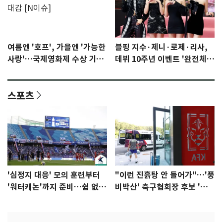
여름엔 '호프', 가을엔 '가능한
블핑 지수·제니·로제·리사,
사랑'…국제영화제 수상 기대
데뷔 10주년 이벤트 '완전체'
감 [N이슈]
참석 확정…기대감 UP
스포츠
'심정지 대응' 모의 훈련부터
"이런 진흙탕 안 들어가"…'풍
'워터캐논'까지 준비…쉼 없는
비박산' 축구협회장 후보 '실
K리그
종'