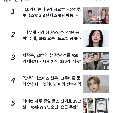
"10억 버는데 9억 써요?"…삼전男
1
♥닉스女 3:3 단체소개팅 예능 화
제
"배우계 기강 잡아달라"…'4년 공
2
백' 수애, SNS 오픈·프로필 공개
화제
서장훈, 28억에 산 강남 건물 450
3
억 내놨다…세후 차익 280억 '잭팟'
[단독] 더보이즈 선우, 그루비룸 품
4
에 안긴다…앳에어리어와 전속계약
에어컨 하루 종일 틀면 전기료 29만
5
원…450kWh 넘으면 '요금 폭탄'