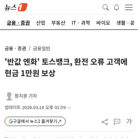
한
금융ㆍ증권
산업
부동산
ITㆍ과학
바이오
생활ㆍ문
금융ㆍ증권
금융일반
'반값 엔화' 토스뱅크, 환전 오류 고객에
현금 1만원 보상
정지윤 기자
업데이트 2026.03.16 오후 01:59
가
구글에서 뉴스1 즐겨찾기