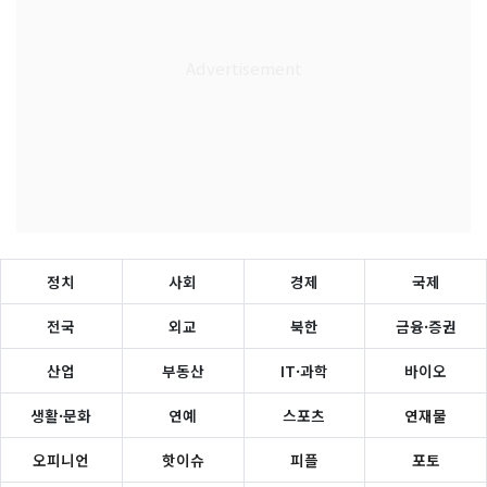
정치
사회
경제
국제
전국
외교
북한
금융·증권
산업
부동산
IT·과학
바이오
생활·문화
연예
스포츠
연재물
오피니언
핫이슈
피플
포토