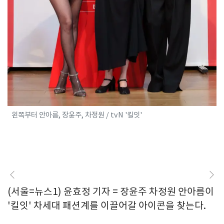
왼쪽부터 안아름, 장윤주, 차정원 / tvN '킬잇'
(서울=뉴스1) 윤효정 기자 = 장윤주 차정원 안아름이
'킬잇' 차세대 패션계를 이끌어갈 아이콘을 찾는다.