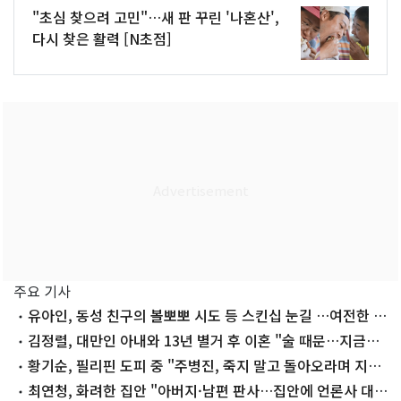
"초심 찾으려 고민"…새 판 꾸린 '나혼산',
다시 찾은 활력 [N초점]
주요 기사
유아인, 동성 친구의 볼뽀뽀 시도 등 스킨십 눈길 …여전한 비
주얼
김정렬, 대만인 아내와 13년 별거 후 이혼 "술 때문…지금은
끊어"
황기순, 필리핀 도피 중 "주병진, 죽지 말고 돌아오라며 지
원"
최연청, 화려한 집안 "아버지·남편 판사…집안에 언론사 대