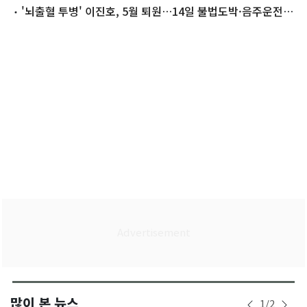
표·국회의원도"
'뇌출혈 투병' 이진호, 5월 퇴원…14일 불법도박·음주운전
첫 공판 참석
많이 본 뉴스
1
/
2