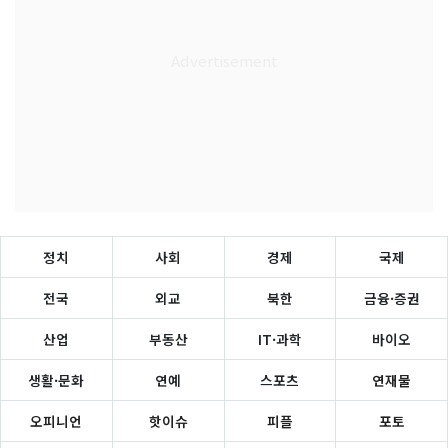
정치
사회
경제
국제
전국
외교
북한
금융·증권
산업
부동산
IT·과학
바이오
생활·문화
연예
스포츠
연재물
오피니언
핫이슈
피플
포토