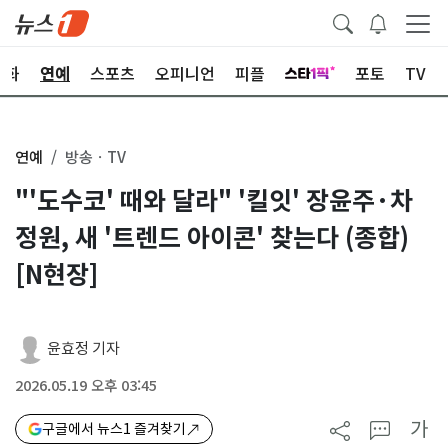
문화
연예
스포츠
오피니언
피플
포토
TV
연예
방송ㆍTV
"'도수코' 때와 달라" '킬잇' 장윤주·차
정원, 새 '트렌드 아이콘' 찾는다 (종합)
[N현장]
윤효정 기자
2026.05.19 오후 03:45
가
구글에서 뉴스1 즐겨찾기