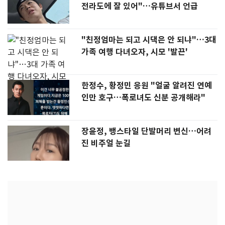
전라도에 잘 있어"…유튜브서 언급
"친정엄마는 되고 시댁은 안 되냐"…3대
가족 여행 다녀오자, 시모 '발끈'
한정수, 황정민 응원 "얼굴 알려진 연예
인만 호구…폭로녀도 신분 공개해라"
장윤정, 뱅스타일 단발머리 변신…어려
진 비주얼 눈길