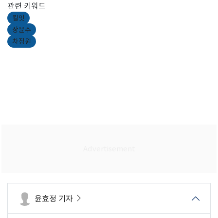
관련 키워드
킬잇
장윤주
차정원
윤효정 기자