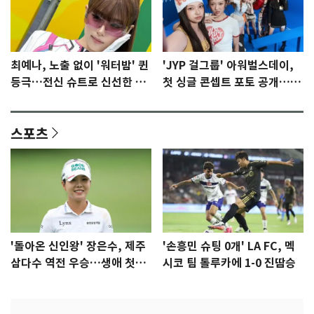
최예나, 노출 없이 '워터밤' 퀸
'JYP 걸그룹' 아워벌스데이,
등극…전신 슈트로 신선한 충
첫 싱글 콘셉트 포토 공개…청
격 [N샷]
량·키치
스포츠
'돌아온 신인왕' 장은수, 제주
'손흥민 슈팅 0개' LA FC, 멕
삼다수 역전 우승…생애 첫승
시코 팀 톨루카에 1-0 진땀승
감격