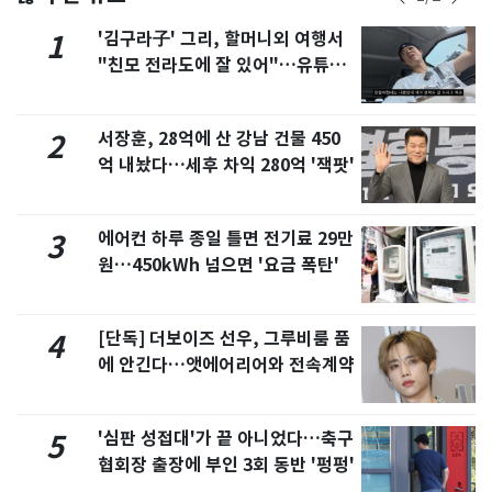
'김구라子' 그리, 할머니외 여행서
1
"친모 전라도에 잘 있어"…유튜브
서 언급
서장훈, 28억에 산 강남 건물 450
2
억 내놨다…세후 차익 280억 '잭팟'
에어컨 하루 종일 틀면 전기료 29만
3
원…450kWh 넘으면 '요금 폭탄'
[단독] 더보이즈 선우, 그루비룸 품
4
에 안긴다…앳에어리어와 전속계약
'심판 성접대'가 끝 아니었다…축구
5
협회장 출장에 부인 3회 동반 '펑펑'