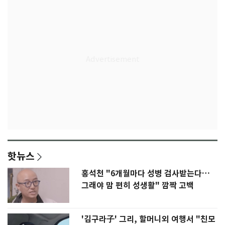
핫뉴스
홍석천 "6개월마다 성병 검사받는다…
그래야 맘 편히 성생활" 깜짝 고백
'김구라子' 그리, 할머니외 여행서 "친모