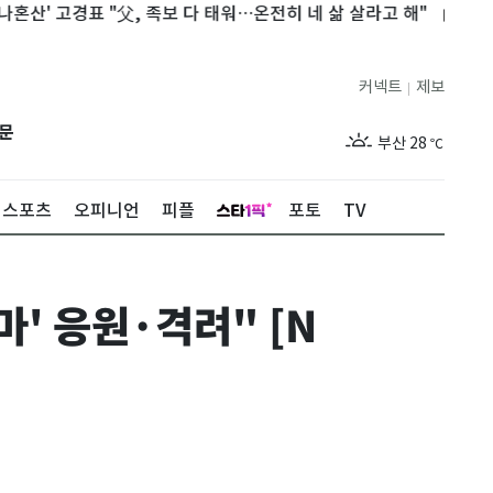
 고경표 "父, 족보 다 태워…온전히 네 삶 살라고 해"
미국만 믿을 
제주
28
℃
커넥트
제보
|
서울
32
℃
문
부산
28
℃
대구
29
℃
스포츠
오피니언
피플
포토
TV
인천
30
℃
광주
30
℃
' 응원·격려" [N
대전
29
℃
울산
28
℃
강릉
25
℃
제주
28
℃
서울
32
℃