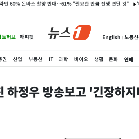
% 돈바스 할양 반대…61% "필요한 만큼 전쟁 견딜 것"
'나혼산'
립토허브
해피펫
English
노동신
|
|
연예
증권
산업
부동산
ITㆍ과학
바이오
생활ㆍ문화
친 하정우 방송보고 '긴장하지마