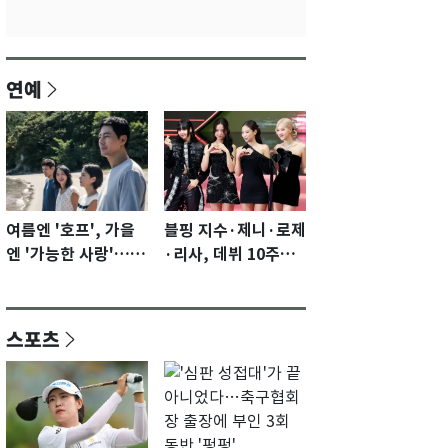
연예
여름엔 '호프', 가을
블핑 지수·제니·로제
엔 '가능한 사랑'…국
·리사, 데뷔 10주년
제영화제 수상 기대
이벤트 '완전체' 참석
감 [N이슈]
확정…기대감 UP
스포츠