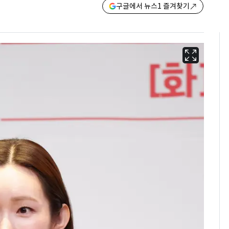
구글에서 뉴스1 즐겨찾기
13호 태풍 '돌핀' 日오
6
키나와·가고시마현 접
근…26만명 대피령