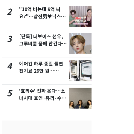
"10억 버는데 9억 써
"캐리비안 
2
7
요?"…삼전男♥닉스女
의실에 남자
3:3 단체소개팅 예능 화
요"…경찰 
제
[단독] 더보이즈 선우,
[단독]중수
3
8
그루비룸 품에 안긴다…
수사관 경력
앳에어리어와 전속계약
진…법무사·
택' 유지
에어컨 하루 종일 틀면
전남광주 화
4
9
전기료 29만 원…
교통사고로 
450kWh 넘으면 '요금
지…6명 부
폭탄'
'효리수' 진짜 온다…소
축구협회, 
5
10
녀시대 효연·유리·수영
들 10여명 대
유닛 출격 [N이슈]
대' 의혹…
픽 예선 등