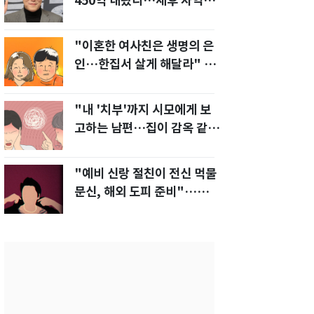
450억 내놨다…세후 차익
280억 '잭팟'
"이혼한 여사친은 생명의 은
인…한집서 살게 해달라" 남
편 요구에 '절망'
"내 '치부'까지 시모에게 보
고하는 남편…집이 감옥 같
다" 아내 고통
"예비 신랑 절친이 전신 먹물
문신, 해외 도피 준비"…예비
신부 '혼란'