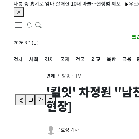
툼 중 흉기로 엄마 살해한 10대 아들…현행범 체포
우크라인 60
크
2026.8.7 (금)
정치
사회
경제
국제
전국
외교
북한
금융ㆍ
연예
방송ㆍTV
'킬잇' 차정원 "남
가
현장]
윤효정 기자