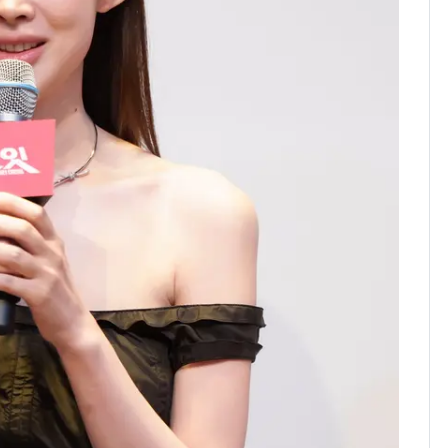
"캐리비안 베이 여자 탈
7
의실에 남자가 있어
요"…경찰 수사
[단독]중수청 가는 검찰
8
수사관 경력 합산 추
진…법무사·집행관 '혜
택' 유지
전남광주 화정역 인근서
9
교통사고로 40대 심정
지…6명 부상
축구협회, 외국인 심판
10
들 10여명 대상 '성 접
대' 의혹…월드컵·올림
픽 예선 등