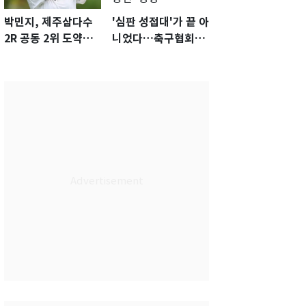
박민지, 제주삼다수
'심판 성접대'가 끝 아
2R 공동 2위 도약…
니었다…축구협회장
통산 최다 21승 신기
출장에 부인 3회 동반
록 도전
'펑펑'