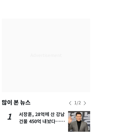
부산
28
℃
대구
29
℃
인천
30
℃
광주
30
℃
대전
29
℃
울산
28
℃
강릉
25
℃
제주
28
℃
많이 본 뉴스
1
/
2
서장훈, 28억에 산 강남
13호 태풍 '
1
6
건물 450억 내놨다…세
키나와·가고
후 차익 280억 '잭팟'
근…26만명