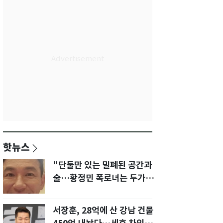
핫뉴스
"단둘만 있는 밀폐된 공간과
술…황정민 폭로녀는 두가지
에 집착했다"
서장훈, 28억에 산 강남 건물