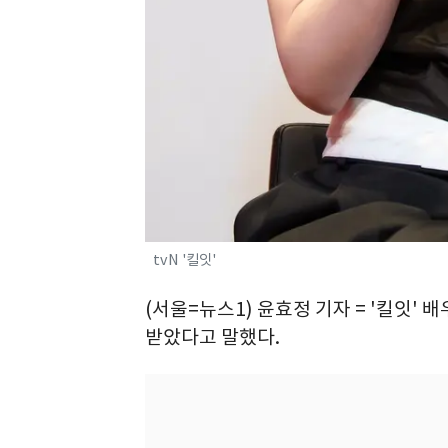
tvN '킬잇'
(서울=뉴스1) 윤효정 기자 = '킬잇'
받았다고 말했다.