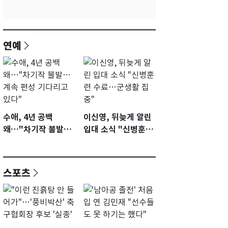
연예
수애, 4년 공백
이신영, 뒤늦게 알린
왜…"차기작 불발…
입대 소식 "신병훈련
계속 편성 기다리고
수료…군생활 집중"
있다"
스포츠