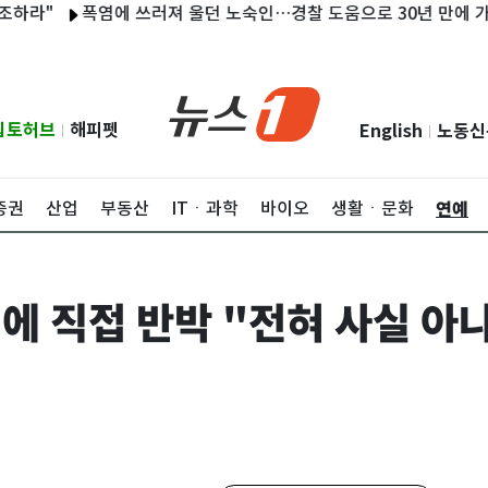
"
폭염에 쓰러져 울던 노숙인…경찰 도움으로 30년 만에 가족 품
립토허브
해피펫
English
노동신
|
|
연예
증권
산업
부동산
ITㆍ과학
바이오
생활ㆍ문화
격에 직접 반박 "전혀 사실 아