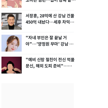
고하는 남편…집이 감옥 같
다" 아내 고통
서장훈, 28억에 산 강남 건물
450억 내놨다…세후 차익
280억 '잭팟'
"자네 부인은 잘 끝날 거
야"…'양정원 무마' 강남 경
찰, 다른 돈도 받은 정황
"예비 신랑 절친이 전신 먹물
문신, 해외 도피 준비"…예비
신부 '혼란'