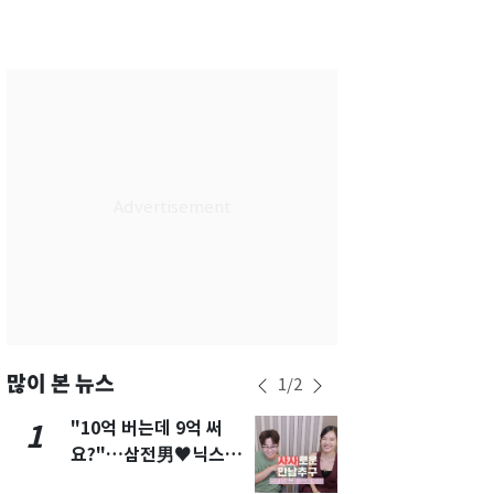
부산
33
℃
대구
36
℃
인천
36
℃
광주
36
℃
대전
35
℃
울산
33
℃
강릉
31
℃
제주
30
℃
많이 본 뉴스
1
/
2
"10억 버는데 9억 써
"캐리비안 
1
6
요?"…삼전男♥닉스女
의실에 남자
3:3 단체소개팅 예능 화
요"…경찰 