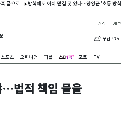
으로
방학에도 아이 맡길 곳 있다…양양군 '초등 방학 틈새돌봄' 
제주
30
℃
커넥트
제보
|
서울
35
℃
문
부산
33
℃
대구
36
℃
스포츠
오피니언
피플
포토
TV
인천
36
℃
광주
36
℃
냐…법적 책임 물을
대전
35
℃
울산
33
℃
강릉
31
℃
제주
30
℃
서울
35
℃