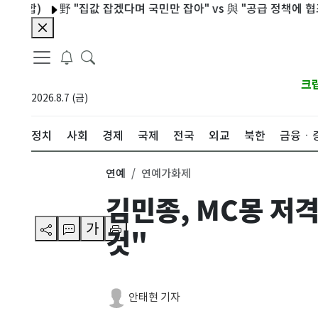
)
野 "집값 잡겠다며 국민만 잡아" vs 與 "공급 정책에 협조하라
크
2026.8.7 (금)
정치
사회
경제
국제
전국
외교
북한
금융ㆍ
연예
연예가화제
김민종, MC몽 저
가
것"
안태현 기자