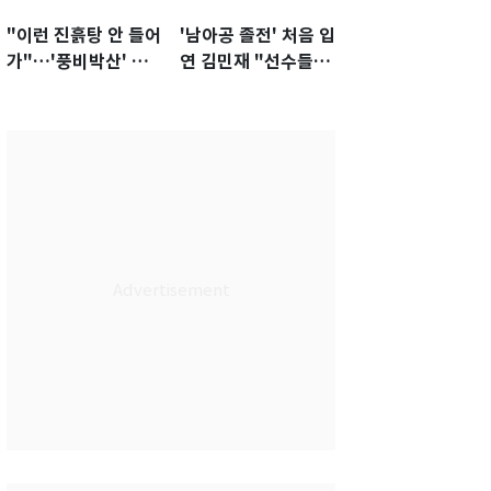
"이런 진흙탕 안 들어
'남아공 졸전' 처음 입
가"…'풍비박산' 축
연 김민재 "선수들도
구협회장 후보 '실종'
못 하기는 했다"