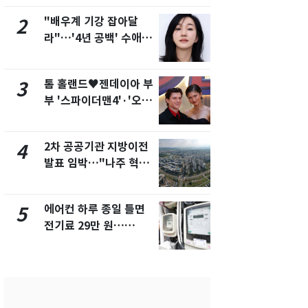
제
"배우계 기강 잡아달
서장훈, 28
2
7
라"…'4년 공백' 수애,
건물 450
SNS 오픈·프로필 공개
후 차익 280
화제
톰 홀랜드♥젠데이아 부
2600만명 
3
8
부 '스파이더맨4'·'오디
나나킥 베이
세이'로 극장 장악
의 깜짝 선물
2차 공공기관 지방이전
축구협회, 
4
9
발표 임박…"나주 혁신
들 10여명 대
도시 최적"
대' 의혹…
픽 예선 등
에어컨 하루 종일 틀면
美 상원 클
5
10
전기료 29만 원…
리 난항…민
450kWh 넘으면 '요금
·AML 보완
폭탄'