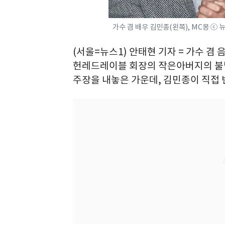
가수 겸 배우 김민종(왼쪽), MC몽 ⓒ 뉴
(서울=뉴스1) 안태현 기자 = 가수 겸
헌레드레이블 회장의 작은아버지의 불법
주장을 내놓은 가운데, 김민종이 직접 