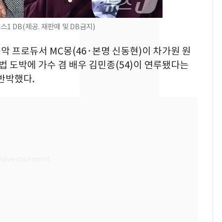
서장훈, 28억에 산 강남
7
스1 DB(제공. 재판매 및 DB금지)
건물 450억 내놨다…세
후 차익 280억 '잭팟'
 음악 프로듀서 MC몽(46·본명 신동현)이 차가원 원
2600만명 사로잡은 '바
8
 도박에 가수 겸 배우 김민종(54)이 연루됐다는
나나킥 베이비'…농심
반박했다.
의 깜짝 선물
축구협회, 외국인 심판
9
들 10여명 대상 '성 접
대' 의혹…월드컵·올림
픽 예선 등
美 상원 클래리티법 처
10
리 난항…민주당 "윤리
·AML 보완 우선"