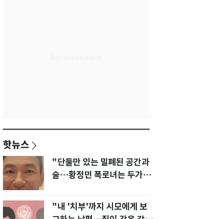
핫뉴스
"단둘만 있는 밀폐된 공간과
술…황정민 폭로녀는 두가지
에 집착했다"
"내 '치부'까지 시모에게 보