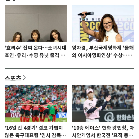
'효리수' 진짜 온다…소녀시대
양자경, 부산국제영화제 '올해
효연·유리·수영 유닛 출격 [N
의 아시아영화인상' 수상…15
이슈]
년만에 부산 온다
스포츠
'16일 간 4경기' 결코 가볍지
'10승 에이스' 한화 왕옌청, 아
않은 축구대표팀 '임시 감독'
시안게임서 한국전 '표적 등