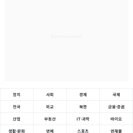
정치
사회
경제
국제
전국
외교
북한
금융·증권
산업
부동산
IT·과학
바이오
생활·문화
연예
스포츠
연재물