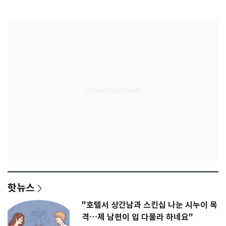
무게
판' 가능성
핫뉴스
"호텔서 상간남과 스킨십 나눈 시누이 목
격…제 남편이 입 다물라 하네요"