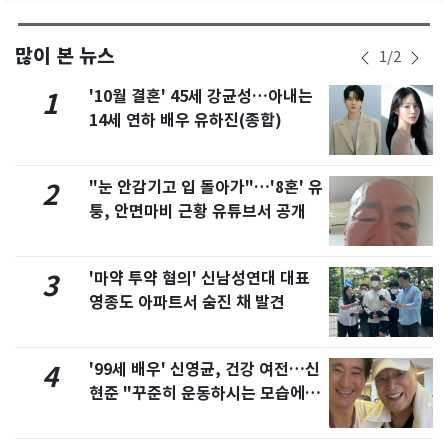
많이 본 뉴스
1
/
2
'10월 결혼' 45세 강균성…아내는
1
14세 연하 배우 유하진(종합)
"눈 안감기고 입 돌아가"…'8혼' 유
2
퉁, 안면마비 근황 유튜브서 공개
'마약 투약 혐의' 신남성연대 대표
3
영종도 아파트서 숨진 채 발견
'99세 배우' 신영균, 건강 여전…신
4
현준 "꾸준히 운동하시는 모습에 큰
자극"