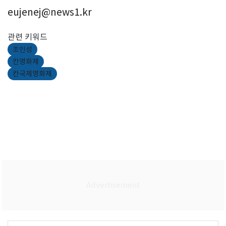
eujenej@news1.kr
관련 키워드
조인성
칸영화제
칸국제영화제