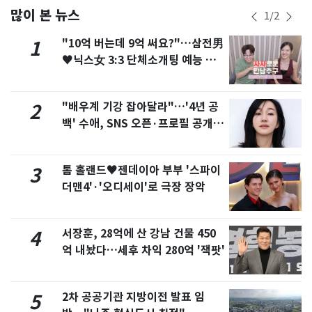
많이 본 뉴스
1
/
2
"10억 버는데 9억 써요?"…삼전男
1
♥닉스女 3:3 단체소개팅 예능 화
제
"배우계 기강 잡아달라"…'4년 공
2
백' 수애, SNS 오픈·프로필 공개
화제
톰 홀랜드♥젠데이아 부부 '스파이
3
더맨4'·'오디세이'로 극장 장악
서장훈, 28억에 산 강남 건물 450
4
억 내놨다…세후 차익 280억 '잭팟'
2차 공공기관 지방이전 발표 임
5