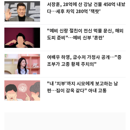
서장훈, 28억에 산 강남 건물 450억 내놨
다…세후 차익 280억 '잭팟'
"예비 신랑 절친이 전신 먹물 문신, 해외
도피 준비"…예비 신부 '혼란'
여배우 하영, 금수저 가정사 공개…"증
조부가 고종 황제 주치의"
"내 '치부'까지 시모에게 보고하는 남
편…집이 감옥 같다" 아내 고통