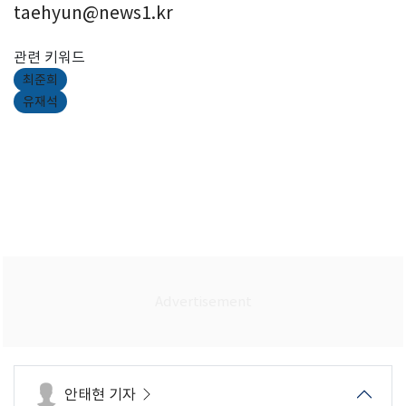
taehyun@news1.kr
관련 키워드
최준희
유재석
안태현 기자