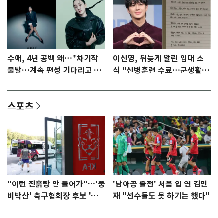
수애, 4년 공백 왜…"차기작
이신영, 뒤늦게 알린 입대 소
불발…계속 편성 기다리고 있
식 "신병훈련 수료…군생활
다"
집중"
스포츠
"이런 진흙탕 안 들어가"…'풍
'남아공 졸전' 처음 입 연 김민
비박산' 축구협회장 후보 '실
재 "선수들도 못 하기는 했다"
종'