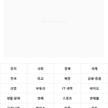
정치
사회
경제
국제
전국
외교
북한
금융·증권
산업
부동산
IT·과학
바이오
생활·문화
연예
스포츠
연재물