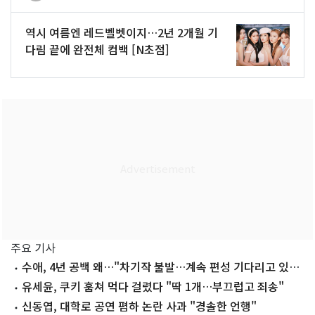
역시 여름엔 레드벨벳이지…2년 2개월 기
다림 끝에 완전체 컴백 [N초점]
주요 기사
수애, 4년 공백 왜…"차기작 불발…계속 편성 기다리고 있
다"
유세윤, 쿠키 훔쳐 먹다 걸렸다 "딱 1개…부끄럽고 죄송"
신동엽, 대학로 공연 폄하 논란 사과 "경솔한 언행"