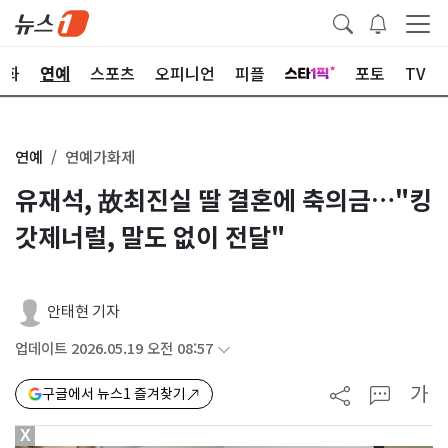
문화
연예
스포츠
오피니언
피플
포토
TV
연예
연예가화제
유재석, 故최진실 딸 결혼에 축의금…"킹
갓제너럴, 말도 없이 전달"
안태현 기자
업데이트 2026.05.19 오전 08:57
가
구글에서 뉴스1 즐겨찾기
X