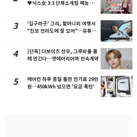
♥닉스女 3:3 단체소개팅 예능 화
제
'김구라子' 그리, 할머니외 여행서
3
"친모 전라도에 잘 있어"…유튜브
서 언급
[단독] 더보이즈 선우, 그루비룸 품
4
에 안긴다…앳에어리어와 전속계약
에어컨 하루 종일 틀면 전기료 29만
5
원…450kWh 넘으면 '요금 폭탄'