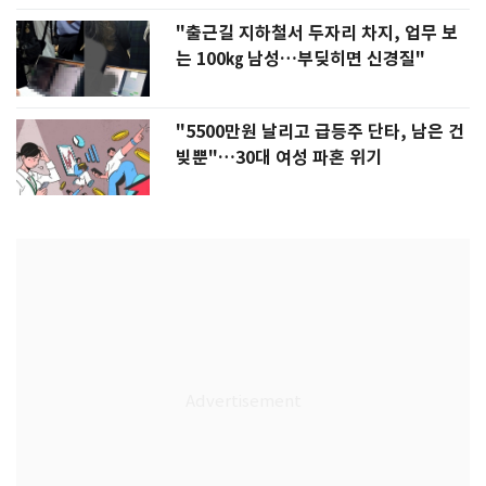
"출근길 지하철서 두자리 차지, 업무 보
는 100㎏ 남성…부딪히면 신경질"
"5500만원 날리고 급등주 단타, 남은 건
빚뿐"…30대 여성 파혼 위기