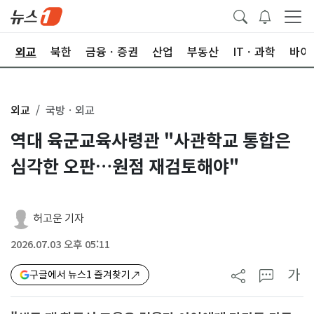
국
외교
북한
금융ㆍ증권
산업
부동산
ITㆍ과학
바이
외교
국방ㆍ외교
역대 육군교육사령관 "사관학교 통합은
심각한 오판…원점 재검토해야"
허고운 기자
2026.07.03 오후 05:11
가
구글에서 뉴스1 즐겨찾기