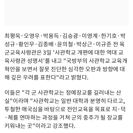
최평욱·오영우·박용득·김승광·이영계·한기호·박
성규·황인무·김종배·윤의철·박상근·이규준 전 육
군교육사령관은 3일 '사관학교 개편에 대한 역대 교
육사령관 성명서'를 내고 "국방부의 사관학교 교육개
혁안을 보면서 잘못 진단한 심각한 오판과 방향에 대
해 깊은 우려를 표한다"라고 밝혔다.
이들은 "각 군 사관학교는 정예장교를 길러내는 산
실"이라며 "사관학교는 일반 대학과 분명히 다르고,
투철한 애국심을 바탕으로 전인교육을 목표로 지·덕
·체를 연마하는 과정을 거쳐 군의 중추가 될 장교를
키워내는 곳"이라고 강조했다.