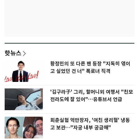
핫뉴스
황정민의 또 다른 팬 등장 "지독히 엮이
고 싶었던 건 너" 폭로녀 직격
'김구라子' 그리, 할머니외 여행서 "친모
전라도에 잘 있어"…유튜브서 언급
회춘실험 억만장자, '여친 생리혈' 냉동
고 보관…"자궁 내부 궁금해"