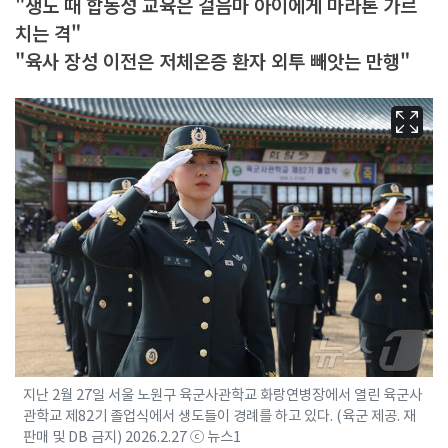
"생도 때 합동성 교육은 걸음마 아이에게 마라톤 가르
치는 격"
"육사 장성 이전은 저체온증 환자 외투 빼앗는 만행"
지난 2월 27일 서울 노원구 육군사관학교 화랑연병장에서 열린 육군사
관학교 제82기 졸업식에서 생도들이 경례를 하고 있다. (육군 제공. 재
판매 및 DB 금지) 2026.2.27 ⓒ 뉴스1