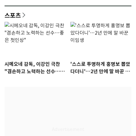
안"
어"…유튜브서 언급
스포츠
시메오네 감독, 이강인 극찬
'스스로 투명하게 홍명보 뽑았
"겸손하고 노력하는 선수…좋
다더니'…2년 만에 말 바꾼 이
은 첫인상"
임생