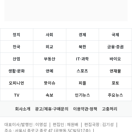
정치
사회
경제
국제
전국
외교
북한
금융·증권
산업
부동산
IT·과학
바이오
생활·문화
연예
스포츠
연재물
오피니언
핫이슈
피플
포토
TV
속보
인기뉴스
주요뉴스
회사소개
광고/제휴·구매문의
이용약관·정책
고충처리
대표이사/발행인 : 이영섭
|
편집인 : 채원배
|
편집국장 : 김기성
|
주소 : 서울시 종로구 종로 47 (공평동,SC빌딩17층)
|