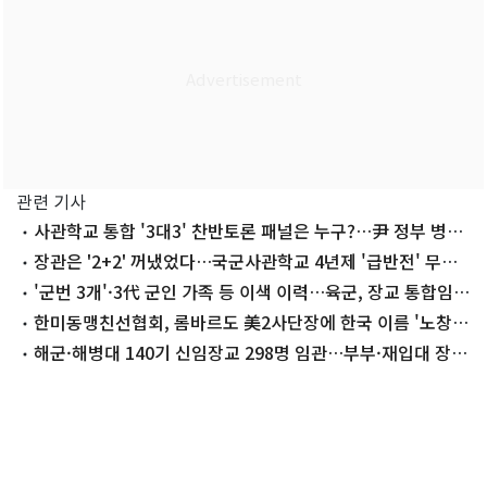
관련 기사
사관학교 통합 '3대3' 찬반토론 패널은 누구?…尹 정부 병무
청장도 물망
장관은 '2+2' 꺼냈었다…국군사관학교 4년제 '급반전' 무슨
일
'군번 3개'·3代 군인 가족 등 이색 이력…육군, 장교 통합임관
식 개최
한미동맹친선협회, 롬바르도 美2사단장에 한국 이름 '노창
수' 선물
해군·해병대 140기 신임장교 298명 임관…부부·재입대 장
교 탄생