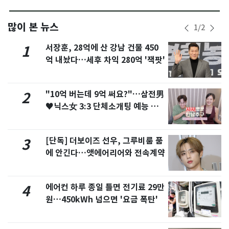
많이 본 뉴스
1
/
2
서장훈, 28억에 산 강남 건물 450
1
억 내놨다…세후 차익 280억 '잭팟'
"10억 버는데 9억 써요?"…삼전男
2
♥닉스女 3:3 단체소개팅 예능 화
제
[단독] 더보이즈 선우, 그루비룸 품
3
에 안긴다…앳에어리어와 전속계약
에어컨 하루 종일 틀면 전기료 29만
4
원…450kWh 넘으면 '요금 폭탄'