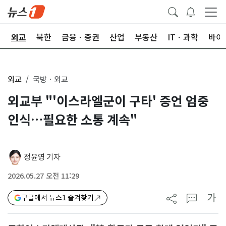
국
외교
북한
금융ㆍ증권
산업
부동산
ITㆍ과학
바이
외교
국방ㆍ외교
외교부 "'이스라엘군이 구타' 증언 엄중
인식…필요한 소통 계속"
정윤영 기자
2026.05.27 오전 11:29
가
구글에서 뉴스1 즐겨찾기