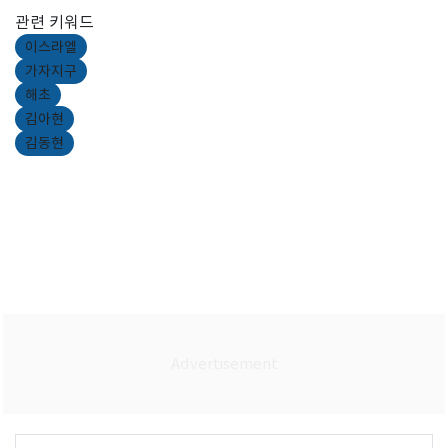
관련 키워드
이스라엘
가자지구
해초
김아현
김동현