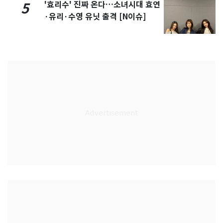
'효리수' 진짜 온다…소녀시대 효연
5
·유리·수영 유닛 출격 [N이슈]