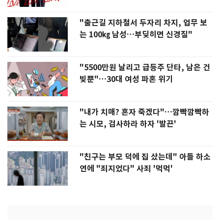
"출근길 지하철서 두자리 차지, 업무 보
는 100㎏ 남성…부딪히면 신경질"
"5500만원 날리고 급등주 단타, 남은 건
빚뿐"…30대 여성 파혼 위기
"내가 치매? 혼자 죽겠다"…깜빡깜빡하
는 시모, 검사하라 하자 '발끈'
"친구는 부모 덕에 집 샀는데" 아들 하소
연에 "죄지었다" 사죄 '먹먹'