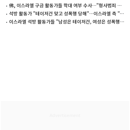
촉구
佛, 이스라엘 구금 활동가들 학대 여부 수사…"형사범죄 해
당"
석방 활동가 "테이저건 맞고 성폭행 당해"…이스라엘 측 "근
거 없어"(종합)
이스라엘 석방 활동가들 "남성은 테이저건, 여성은 성폭행당
해"