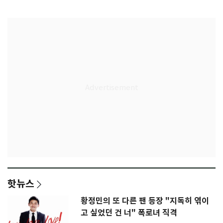
인
급 논란
핫뉴스
황정민의 또 다른 팬 등장 "지독히 엮이
고 싶었던 건 너" 폭로녀 직격