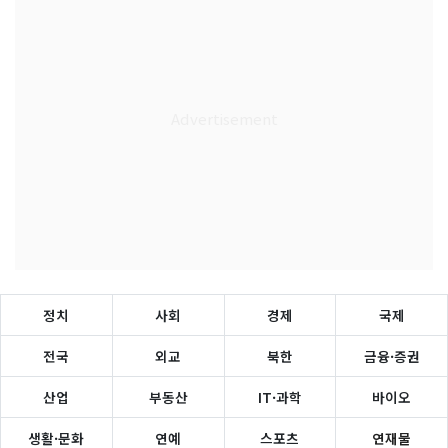
정치
사회
경제
국제
전국
외교
북한
금융·증권
산업
부동산
IT·과학
바이오
생활·문화
연예
스포츠
연재물