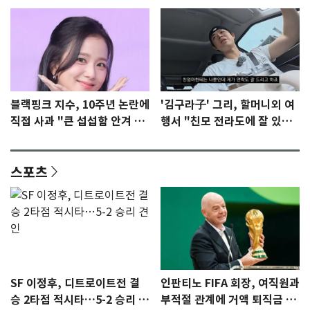
블랙핑크 지수, 10주년 논란에
'김구라子' 그리, 할머니외 여
직접 사과 "큰 섭섭함 안겨 미
행서 "친모 전라도에 잘 있
안"
어"…유튜브서 언급
스포츠
SF 이정후, 디트로이트전 결
인판티노 FIFA 회장, 여직원과
승 2타점 적시타…5-2 승리 견
부적절 관계에 거액 퇴직금 지