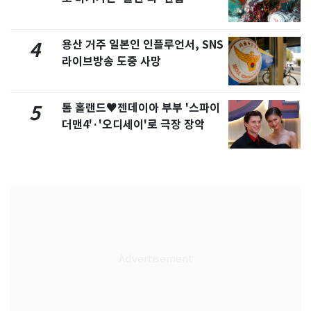
용산 거주 일본인 인플루언서, SNS
4
라이브방송 도중 사망
톰 홀랜드♥젠데이아 부부 '스파이
5
더맨4'·'오디세이'로 극장 장악