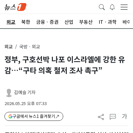
국
외교
북한
금융ㆍ증권
산업
부동산
ITㆍ과학
바이
외교
국방ㆍ외교
정부, 구호선박 나포 이스라엘에 강한 유
감…“구타 의혹 철저 조사 촉구”
김예슬 기자
2026.05.25 오후 07:33
가
구글에서 뉴스1 즐겨찾기