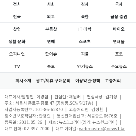
정치
사회
경제
국제
전국
외교
북한
금융·증권
산업
부동산
IT·과학
바이오
생활·문화
연예
스포츠
연재물
오피니언
핫이슈
피플
포토
TV
속보
인기뉴스
주요뉴스
회사소개
광고/제휴·구매문의
이용약관·정책
고충처리
대표이사/발행인 : 이영섭
|
편집인 : 채원배
|
편집국장 : 김기성
|
주소 : 서울시 종로구 종로 47 (공평동,SC빌딩17층)
|
사업자등록번호 : 101-86-62870
|
고충처리인 : 김성환
|
청소년보호책임자 : 안병길
|
통신판매업신고 : 서울종로 0676호
|
등록일 : 2011. 05. 26
|
제호 : 뉴스1코리아(읽기: 뉴스원코리아)
|
대표 전화 : 02-397-7000
|
대표 이메일 :
webmaster@news1.kr