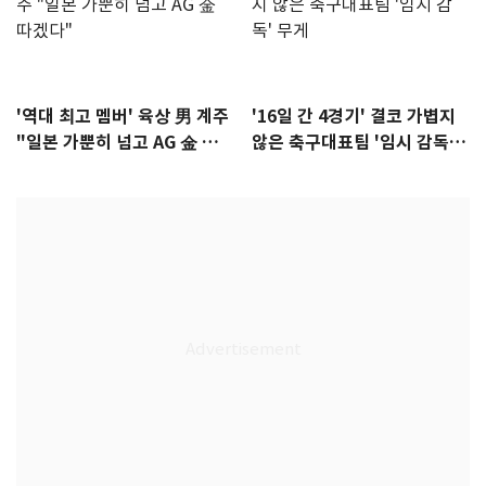
'역대 최고 멤버' 육상 男 계주
'16일 간 4경기' 결코 가볍지
"일본 가뿐히 넘고 AG 金 따겠
않은 축구대표팀 '임시 감독'
다"
무게