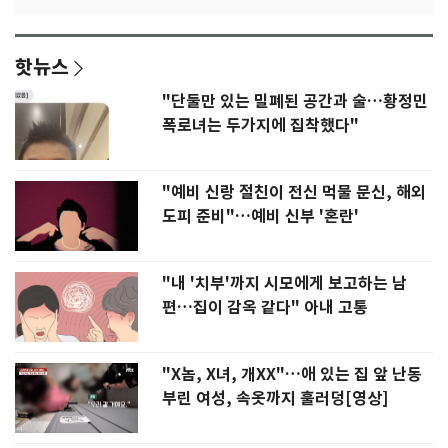
핫뉴스
"단둘만 있는 밀폐된 공간과 술…황정민
폭로녀는 두가지에 집착했다"
"예비 신랑 절친이 전신 먹물 문신, 해외
도피 준비"…예비 신부 '혼란'
"내 '치부'까지 시모에게 보고하는 남
편…집이 감옥 같다" 아내 고통
"X놈, X녀, 개XX"…애 있는 집 앞 난동
부린 여성, 속옷까지 훌러덩[영상]