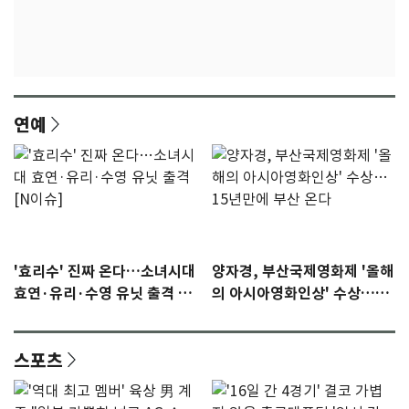
연예
'효리수' 진짜 온다…소녀시대
양자경, 부산국제영화제 '올해
효연·유리·수영 유닛 출격 [N
의 아시아영화인상' 수상…15
이슈]
년만에 부산 온다
스포츠