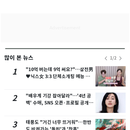
많이 본 뉴스
1
/
2
"10억 버는데 9억 써요?"…삼전男
1
♥닉스女 3:3 단체소개팅 예능 화
제
"배우계 기강 잡아달라"…'4년 공
2
백' 수애, SNS 오픈·프로필 공개
화제
태풍도 "거긴 너무 뜨거워"…한반
3
도 비켜가는 '돌핀'과 '찬홈'