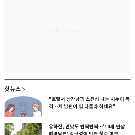
핫뉴스
"호텔서 상간남과 스킨십 나눈 시누이 목
격…제 남편이 입 다물라 하네요"
유하진, 민낯도 반짝반짝…'14세 연상
예비남편' 강균성이 반한 청순 미모