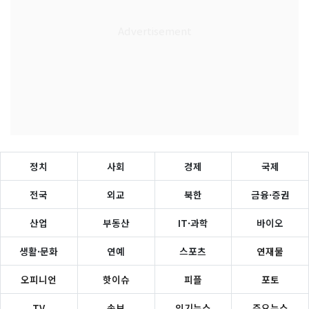
정치
사회
경제
국제
전국
외교
북한
금융·증권
산업
부동산
IT·과학
바이오
생활·문화
연예
스포츠
연재물
오피니언
핫이슈
피플
포토
TV
속보
인기뉴스
주요뉴스