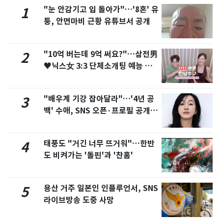
"눈 안감기고 입 돌아가"…'8혼' 유
1
퉁, 안면마비 근황 유튜브서 공개
"10억 버는데 9억 써요?"…삼전男
2
♥닉스女 3:3 단체소개팅 예능 화
제
"배우계 기강 잡아달라"…'4년 공
3
백' 수애, SNS 오픈·프로필 공개
화제
태풍도 "거긴 너무 뜨거워"…한반
4
도 비켜가는 '돌핀'과 '찬홈'
용산 거주 일본인 인플루언서, SNS
5
라이브방송 도중 사망