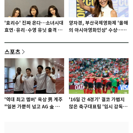
'효리수' 진짜 온다…소녀시대
양자경, 부산국제영화제 '올해
효연·유리·수영 유닛 출격 [N
의 아시아영화인상' 수상…15
이슈]
년만에 부산 온다
스포츠
'역대 최고 멤버' 육상 男 계주
'16일 간 4경기' 결코 가볍지
"일본 가뿐히 넘고 AG 金 따겠
않은 축구대표팀 '임시 감독'
다"
무게