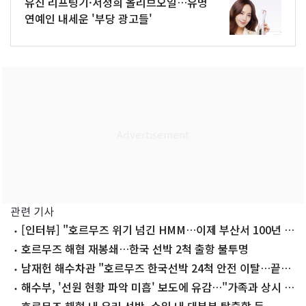
유진 리프팅기·서정희 올리브오일…유명
연예인 내세운 '부당 광고들'
관련 기사
[인터뷰] "호르무즈 위기 넘긴 HMM…이제 부산서 100년 준
비할 때"
호르무즈 해협 재봉쇄…한국 선박 2척 출항 불투명
남재헌 해수차관 "호르무즈 한국선박 24척 안전 이탈…끝까
지 비상대응"
해수부, '선원 현황 파악 미흡' 보도에 유감…"가족과 상시 소