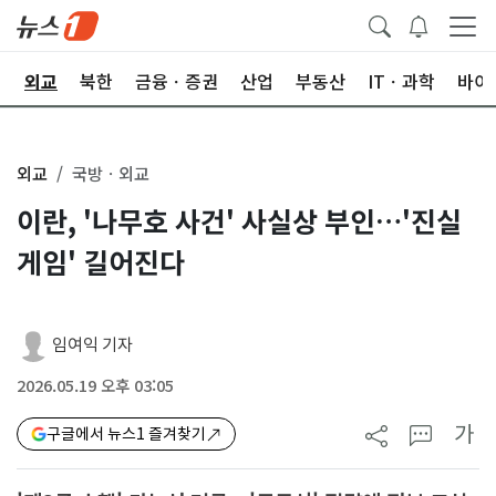
국
외교
북한
금융ㆍ증권
산업
부동산
ITㆍ과학
바이
외교
국방ㆍ외교
이란, '나무호 사건' 사실상 부인…'진실
게임' 길어진다
임여익 기자
2026.05.19 오후 03:05
가
구글에서 뉴스1 즐겨찾기