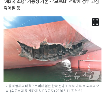
'제3국 소행' 가능성 거론…'모르쇠' 전략에 정부 고심
깊어질 듯
미상 비행체의 타격으로 피해 입은 한국 선박 'HMM 나무'호 외부의 모
습. (외교부 제공. 재판매 및 DB 금지) 2026.5.11 ⓒ 뉴스1