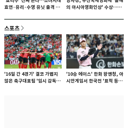
'효리수' 진짜 온다…소녀시대
양자경, 부산국제영화제 '올해
효연·유리·수영 유닛 출격 [N
의 아시아영화인상' 수상…15
이슈]
년만에 부산 온다
스포츠
'16일 간 4경기' 결코 가볍지
'10승 에이스' 한화 왕옌청, 아
않은 축구대표팀 '임시 감독'
시안게임서 한국전 '표적 등
무게
판' 가능성