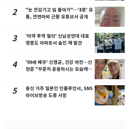
"눈 안감기고 입 돌아가"…'8혼' 유
2
퉁, 안면마비 근황 유튜브서 공개
'마약 투약 혐의' 신남성연대 대표
3
영종도 아파트서 숨진 채 발견
'99세 배우' 신영균, 건강 여전…신
4
현준 "꾸준히 운동하시는 모습에 큰
자극"
용산 거주 일본인 인플루언서, SNS
5
라이브방송 도중 사망