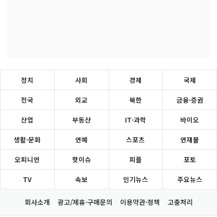
정치
사회
경제
국제
전국
외교
북한
금융·증권
산업
부동산
IT·과학
바이오
생활·문화
연예
스포츠
연재물
오피니언
핫이슈
피플
포토
TV
속보
인기뉴스
주요뉴스
회사소개
광고/제휴·구매문의
이용약관·정책
고충처리