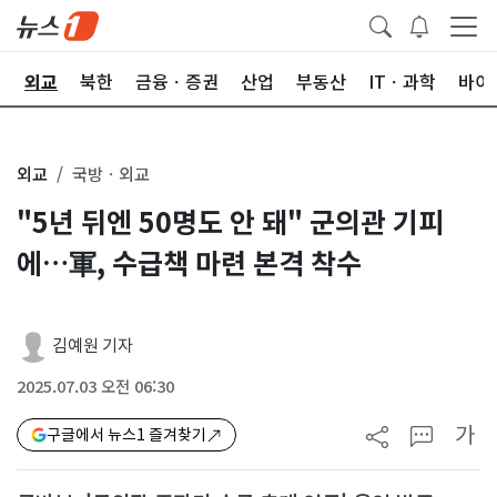
국
외교
북한
금융ㆍ증권
산업
부동산
ITㆍ과학
바이
외교
국방ㆍ외교
"5년 뒤엔 50명도 안 돼" 군의관 기피
에…軍, 수급책 마련 본격 착수
김예원 기자
2025.07.03 오전 06:30
가
구글에서 뉴스1 즐겨찾기