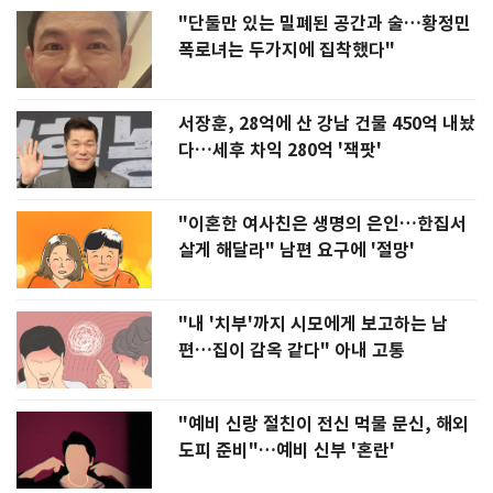
"단둘만 있는 밀폐된 공간과 술…황정민
폭로녀는 두가지에 집착했다"
서장훈, 28억에 산 강남 건물 450억 내놨
다…세후 차익 280억 '잭팟'
"이혼한 여사친은 생명의 은인…한집서
살게 해달라" 남편 요구에 '절망'
"내 '치부'까지 시모에게 보고하는 남
편…집이 감옥 같다" 아내 고통
"예비 신랑 절친이 전신 먹물 문신, 해외
도피 준비"…예비 신부 '혼란'