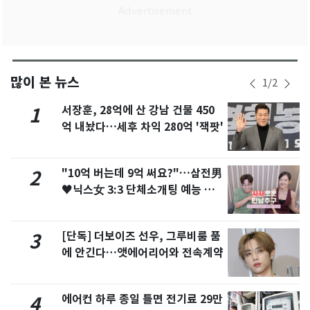
많이 본 뉴스
1
/
2
서장훈, 28억에 산 강남 건물 450
1
억 내놨다…세후 차익 280억 '잭팟'
"10억 버는데 9억 써요?"…삼전男
2
♥닉스女 3:3 단체소개팅 예능 화
제
[단독] 더보이즈 선우, 그루비룸 품
3
에 안긴다…앳에어리어와 전속계약
에어컨 하루 종일 틀면 전기료 29만
4