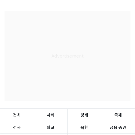
정치
사회
경제
국제
전국
외교
북한
금융·증권