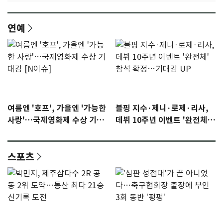
연예
여름엔 '호프', 가을엔 '가능한
블핑 지수·제니·로제·리사,
사랑'…국제영화제 수상 기대
데뷔 10주년 이벤트 '완전체'
감 [N이슈]
참석 확정…기대감 UP
스포츠