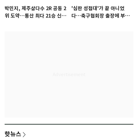
박민지, 제주삼다수 2R 공동 2
'심판 성접대'가 끝 아니었
위 도약…통산 최다 21승 신기
다…축구협회장 출장에 부인
록 도전
3회 동반 '펑펑'
핫뉴스