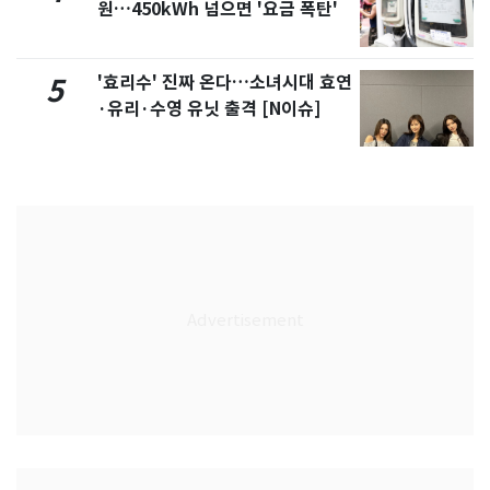
원…450kWh 넘으면 '요금 폭탄'
'효리수' 진짜 온다…소녀시대 효연
5
·유리·수영 유닛 출격 [N이슈]