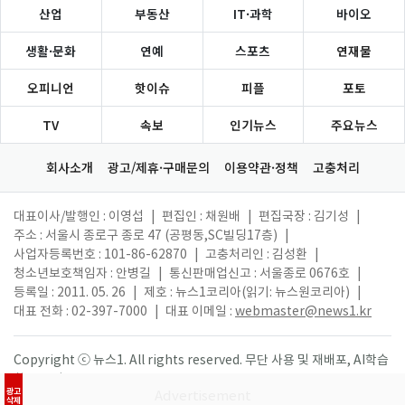
산업
부동산
IT·과학
바이오
생활·문화
연예
스포츠
연재물
오피니언
핫이슈
피플
포토
TV
속보
인기뉴스
주요뉴스
회사소개
광고/제휴·구매문의
이용약관·정책
고충처리
대표이사/발행인 : 이영섭
|
편집인 : 채원배
|
편집국장 : 김기성
|
주소 : 서울시 종로구 종로 47 (공평동,SC빌딩17층)
|
사업자등록번호 : 101-86-62870
|
고충처리인 : 김성환
|
청소년보호책임자 : 안병길
|
통신판매업신고 : 서울종로 0676호
|
등록일 : 2011. 05. 26
|
제호 : 뉴스1코리아(읽기: 뉴스원코리아)
|
대표 전화 : 02-397-7000
|
대표 이메일 :
webmaster@news1.kr
Copyright ⓒ 뉴스1. All rights reserved. 무단 사용 및 재배포, AI학습
활용 금지.
광고
삭제