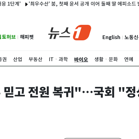
계'
'최우수산' 붐, 첫째 윤서 공개 이어 둘째 딸 에피소드 밝힌다
립토허브
해피펫
English
노동신
|
|
바이오
증권
산업
부동산
ITㆍ과학
생활ㆍ문화
연예
 믿고 전원 복귀"…국회 "정