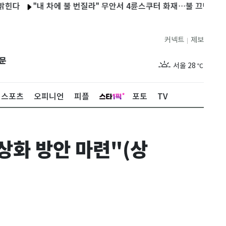
"내 차에 불 번질라" 무안서 4륜스쿠터 화재…불 끄던 60대 화상
커넥트
제보
|
제주
29
℃
문
서울
28
℃
부산
28
℃
스포츠
오피니언
피플
포토
TV
대구
29
℃
인천
29
℃
상화 방안 마련"(상
광주
28
℃
대전
27
℃
울산
28
℃
강릉
21
℃
제주
29
℃