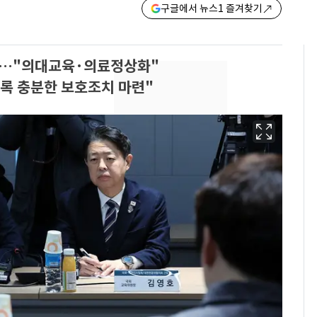
구글에서 뉴스1 즐겨찾기
표…"의대교육·의료정상화"
도록 충분한 보호조치 마련"
13호 태풍 '돌핀' 日오
6
키나와·가고시마현 접
근…26만명 대피령