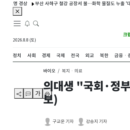
명 경상
부산 사하구 철강 공장서 불…화학 물질도 누출 '대응 1단
크
2026.8.8 (토)
정치
사회
경제
국제
전국
외교
북한
금융ㆍ
바이오
복지ㆍ의료
의대생 "국회·정부
가
보)
구교운 기자
강승지 기자