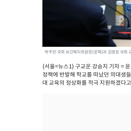
박주민 국회 보건복지위원장(왼쪽)과 김영호 국회 교육
(서울=뉴스1) 구교운 강승지 기자 = 
정책에 반발해 학교를 떠났던 의대생들이
대 교육의 정상화를 적극 지원하겠다고