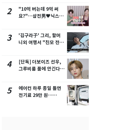
"10억 버는데 9억 써
낮 최고 37
2
7
요?"…삼전男♥닉스女
속…전국 곳곳
3:3 단체소개팅 예능 화
날씨]
제
'김구라子' 그리, 할머
[단독] 경찰,
3
8
니외 여행서 "친모 전라
제작사 회장
도에 잘 있어"…유튜브
시장법 위반
서 언급
[단독] 더보이즈 선우,
[단독]중수
4
9
그루비룸 품에 안긴다…
수사관 경력
앳에어리어와 전속계약
진…법무사·
택' 유지
에어컨 하루 종일 틀면
전남광주 화
5
10
전기료 29만 원…
교통사고로 
450kWh 넘으면 '요금
지…6명 부
폭탄'