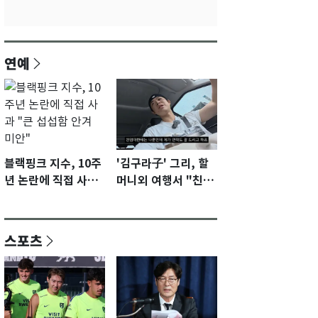
연예
블랙핑크 지수, 10주
'김구라子' 그리, 할
년 논란에 직접 사과
머니외 여행서 "친모
"큰 섭섭함 안겨 미
전라도에 잘 있어"…
안"
유튜브서 언급
스포츠