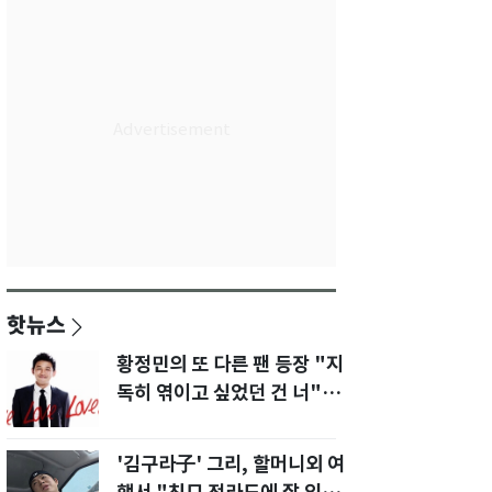
핫뉴스
황정민의 또 다른 팬 등장 "지
독히 엮이고 싶었던 건 너" 폭
로녀 직격
'김구라子' 그리, 할머니외 여