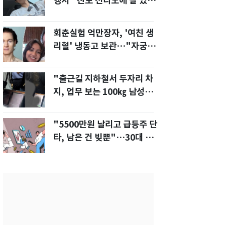
행서 "친모 전라도에 잘 있
어"…유튜브서 언급
회춘실험 억만장자, '여친 생
리혈' 냉동고 보관…"자궁 내
부 궁금해"
"출근길 지하철서 두자리 차
지, 업무 보는 100㎏ 남성…
부딪히면 신경질"
"5500만원 날리고 급등주 단
타, 남은 건 빚뿐"…30대 여
성 파혼 위기