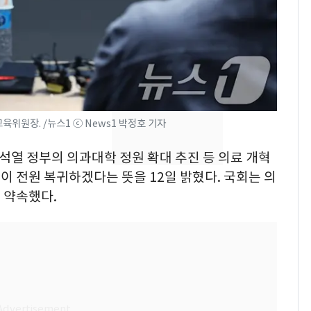
낮 최고 37도 폭염 계
7
속…전국 곳곳 비 [오늘
날씨]
[단독] 경찰, '김부장'
8
제작사 회장 수사…자본
시장법 위반 의혹
위원장. /뉴스1 ⓒ News1 박정호 기자
[단독]중수청 가는 검찰
9
윤석열 정부의 의과대학 정원 확대 추진 등 의료 개혁
수사관 경력 합산 추
 전원 복귀하겠다는 뜻을 12일 밝혔다. 국회는 의
진…법무사·집행관 '혜
 약속했다.
택' 유지
전남광주 화정역 인근서
10
교통사고로 40대 심정
지…6명 부상