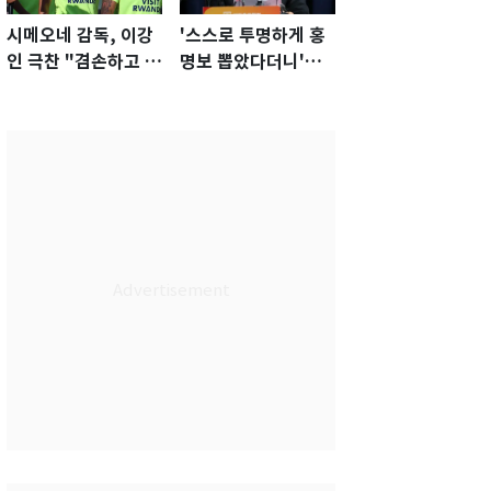
시메오네 감독, 이강
'스스로 투명하게 홍
인 극찬 "겸손하고 노
명보 뽑았다더니'…2
력하는 선수…좋은
년 만에 말 바꾼 이임
첫인상"
생