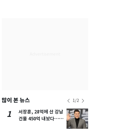
서울
28
℃
부산
28
℃
대구
29
℃
인천
29
℃
광주
28
℃
대전
27
℃
울산
28
℃
강릉
21
℃
제주
29
℃
많이 본 뉴스
1
/
2
서장훈, 28억에 산 강남
13호 태풍 '
1
6
건물 450억 내놨다…세
키나와·가고
후 차익 280억 '잭팟'
근…26만명