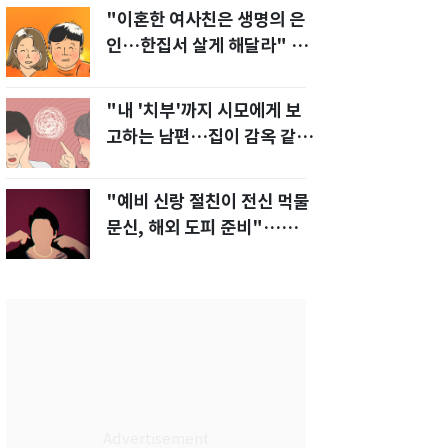
"이혼한 여사친은 생명의 은
인…한집서 살게 해달라" 남
편 요구에 '절망'
"내 '치부'까지 시모에게 보
고하는 남편…집이 감옥 같
다" 아내 고통
"예비 신랑 절친이 전신 먹물
문신, 해외 도피 준비"…예비
신부 '혼란'