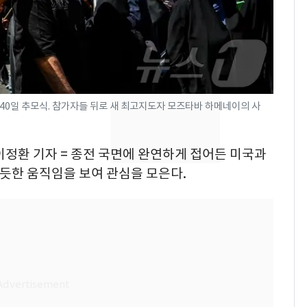
의실에 남자가 있어
요"…경찰 수사
전남광주 화정역 인근서
8
교통사고로 40대 심정
지…6명 부상
40일 추모식. 참가자들 뒤로 새 최고지도자 모즈타바 하메네이의 사
축구협회, 외국인 심판
9
들 10여명 대상 '성 접
대' 의혹…월드컵·올림
이정환 기자 = 종전 국면에 완연하게 접어든 미국과
픽 예선 등
 듯한 움직임을 보여 관심을 모은다.
美 상원 클래리티법 처
10
리 난항…민주당 "윤리
·AML 보완 우선"