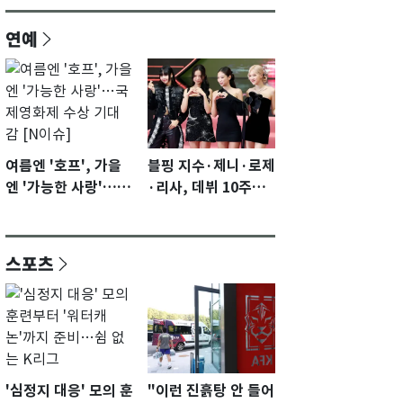
연예
여름엔 '호프', 가을
블핑 지수·제니·로제
엔 '가능한 사랑'…국
·리사, 데뷔 10주년
제영화제 수상 기대
이벤트 '완전체' 참석
감 [N이슈]
확정…기대감 UP
스포츠
'심정지 대응' 모의 훈
"이런 진흙탕 안 들어