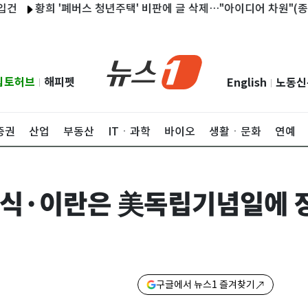
황희 '폐버스 청년주택' 비판에 글 삭제…"아이디어 차원"(종합)
립토허브
해피펫
English
노동신
|
|
증권
산업
부동산
ITㆍ과학
바이오
생활ㆍ문화
연예
명식·이란은 美독립기념일에 
구글에서 뉴스1 즐겨찾기