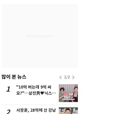
서울
34
℃
부산
31
℃
대구
34
℃
인천
34
℃
광주
35
℃
대전
35
℃
울산
31
℃
강릉
29
℃
많이 본 뉴스
1
/
2
제주
30
℃
"10억 버는데 9억 써
13호 태풍 '
1
6
요?"…삼전男♥닉스女
키나와·가고
3:3 단체소개팅 예능 화
근…26만명
제
서장훈, 28억에 산 강남
"캐리비안 
2
7