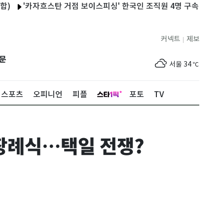
'카자흐스탄 거점 보이스피싱' 한국인 조직원 4명 구속
춘천 중도에
커넥트
제보
|
제주
30
℃
문
서울
34
℃
부산
31
℃
스포츠
오피니언
피플
포토
TV
대구
34
℃
인천
34
℃
장례식…택일 전쟁?
광주
35
℃
대전
35
℃
울산
31
℃
강릉
29
℃
제주
30
℃