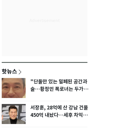
핫뉴스
"단둘만 있는 밀폐된 공간과
술…황정민 폭로녀는 두가지
에 집착했다"
서장훈, 28억에 산 강남 건물
450억 내놨다…세후 차익
280억 '잭팟'