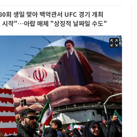
80회 생일 맞아 백악관서 UFC 경기 개최
일 시작"…아랍 매체 "상징적 날짜일 수도"
13호 태풍 '돌핀' 日오
6
키나와·가고시마현 접
근…26만명 대피령
"캐리비안 베이 여자 탈
7