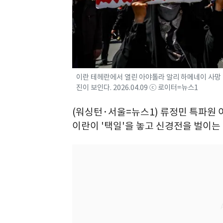
이란 테헤란에서 열린 아야톨라 알리 하메네이 사망 
진이 보인다. 2026.04.09 ⓒ 로이터=뉴스1
(워싱턴·서울=뉴스1) 류정민 특파원 
이란이 '택일'을 놓고 신경전을 벌이는