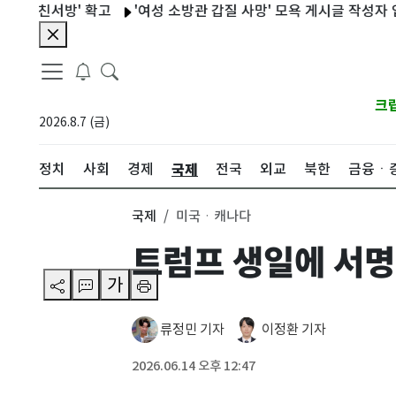
친서방' 확고
'여성 소방관 갑질 사망' 모욕 게시글 작성자 입건
크
2026.8.7 (금)
국제
정치
사회
경제
전국
외교
북한
금융ㆍ
국제
미국ㆍ캐나다
트럼프 생일에 서
가
류정민 기자
이정환 기자
2026.06.14 오후 12:47