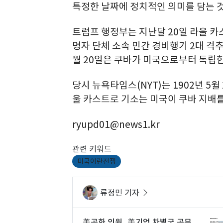
특정한 날짜에 정치적인 의미를 담는 것
트럼프 행정부는 지난달 20일 라울 카
명자 단체 소속 민간 경비행기 2대 격추
월 20일은 쿠바가 미국으로부터 독립한
당시 뉴욕타임스(NYT)는 1902년 5
울 카스트로 기소는 미국이 쿠바 지배
ryupd01@news1.kr
관련 키워드
미국이란전쟁
류정민 기자
美공화 의원, 美기업 차별국 공무