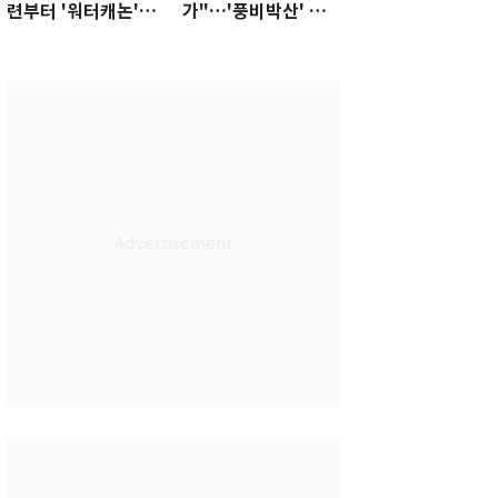
련부터 '워터캐논'까
가"…'풍비박산' 축
지 준비…쉼 없는 K
구협회장 후보 '실종'
리그