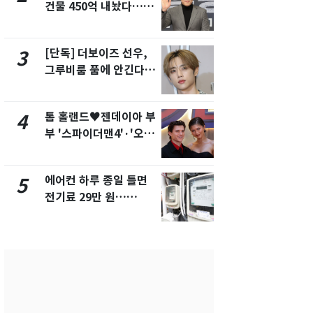
건물 450억 내놨다…세
의실에 남자
후 차익 280억 '잭팟'
요"…경찰 
[단독] 더보이즈 선우,
전남광주 화
3
8
그루비룸 품에 안긴다…
교통사고로 
앳에어리어와 전속계약
지…6명 부
톰 홀랜드♥젠데이아 부
축구협회, 
4
9
부 '스파이더맨4'·'오디
들 10여명 대
세이'로 극장 장악
대' 의혹…
픽 예선 등
에어컨 하루 종일 틀면
美 상원 클
5
10
전기료 29만 원…
리 난항…민
450kWh 넘으면 '요금
·AML 보완
폭탄'