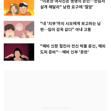
"이혼한 여사친은 생명의 은인…한집서
살게 해달라" 남편 요구에 '절망'
"내 '치부'까지 시모에게 보고하는 남
편…집이 감옥 같다" 아내 고통
"예비 신랑 절친이 전신 먹물 문신, 해외
도피 준비"…예비 신부 '혼란'