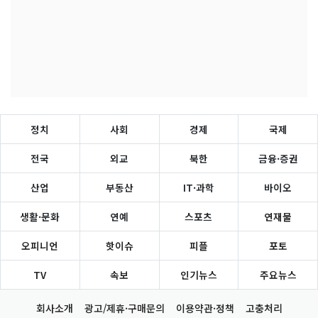
정치
사회
경제
국제
전국
외교
북한
금융·증권
산업
부동산
IT·과학
바이오
생활·문화
연예
스포츠
연재물
오피니언
핫이슈
피플
포토
TV
속보
인기뉴스
주요뉴스
회사소개
광고/제휴·구매문의
이용약관·정책
고충처리