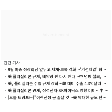
관련 기사
9월 미중 정상회담 앞두고 제재·보복 격화…'기선제압' 힘겨
루기?
美 폴리실리콘 규제, 태양광 판 다시 짠다…中 덤핑 철퇴, 韓
'수혜'
美, 폴리실리콘 수입 규제 강화…韓 대미 수출 4.3억달러 영
향권
美 폴리실리콘 관세, 삼성전자·SK하이닉스 영향 미미…中 노
렸다
[오늘 트럼프는]"이란전쟁 곧 끝날 것…美 막대한 규모 탄약
보유"