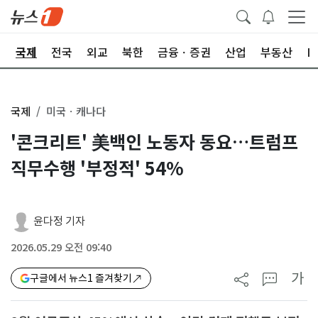
제
국제
전국
외교
북한
금융ㆍ증권
산업
부동산
I
국제
미국ㆍ캐나다
'콘크리트' 美백인 노동자 동요…트럼프
직무수행 '부정적' 54%
윤다정 기자
2026.05.29 오전 09:40
가
구글에서 뉴스1 즐겨찾기