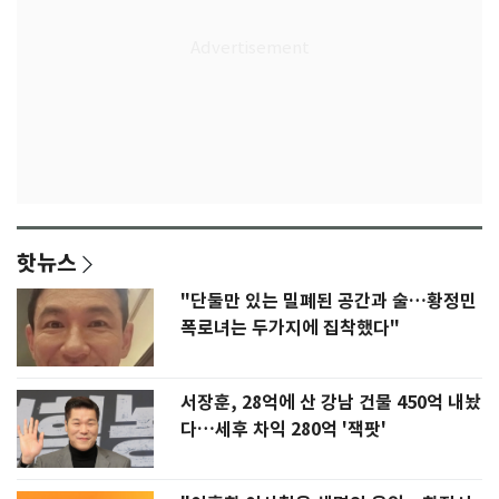
핫뉴스
"단둘만 있는 밀폐된 공간과 술…황정민
폭로녀는 두가지에 집착했다"
서장훈, 28억에 산 강남 건물 450억 내놨
다…세후 차익 280억 '잭팟'