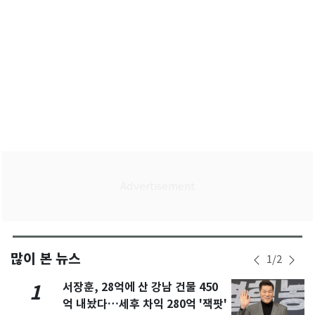
많이 본 뉴스
1
/
2
서장훈, 28억에 산 강남 건물 450
1
억 내놨다…세후 차익 280억 '잭팟'