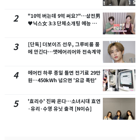
"10억 버는데 9억 써요?"…삼전男
2
♥닉스女 3:3 단체소개팅 예능 화
제
[단독] 더보이즈 선우, 그루비룸 품
3
에 안긴다…앳에어리어와 전속계약
에어컨 하루 종일 틀면 전기료 29만
4
원…450kWh 넘으면 '요금 폭탄'
'효리수' 진짜 온다…소녀시대 효연
5
·유리·수영 유닛 출격 [N이슈]