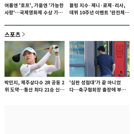
여름엔 '호프', 가을엔 '가능한
블핑 지수·제니·로제·리사,
사랑'…국제영화제 수상 기대
데뷔 10주년 이벤트 '완전체'
감 [N이슈]
참석 확정…기대감 UP
스포츠
박민지, 제주삼다수 2R 공동 2
'심판 성접대'가 끝 아니었
위 도약…통산 최다 21승 신기
다…축구협회장 출장에 부인
록 도전
3회 동반 '펑펑'