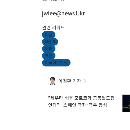
jwlee@news1.kr
관련 키워드
미군
MQ-9
리퍼
드론
미국이란전쟁
이정환 기자
"세우타 배후 모로코와 공동월드컵
안돼"…스페인 극좌·극우 합심