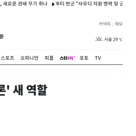
 관세 무기 쥐나
후티 반군 "사우디 지원 병력 및 군사 장비 등 타
커넥트
제보
|
제주
27
℃
문
서울
29
℃
부산
27
℃
스포츠
오피니언
피플
포토
TV
대구
28
℃
인천
29
℃
론' 새 역할
광주
27
℃
대전
26
℃
울산
26
℃
강릉
26
℃
제주
27
℃