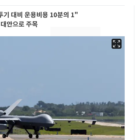
기 대비 운용비용 10분의 1"
' 대안으로 주목
13호 태풍 '돌핀' 日오
6
키나와·가고시마현 접
근…26만명 대피령
"캐리비안 베이 여자 탈
7