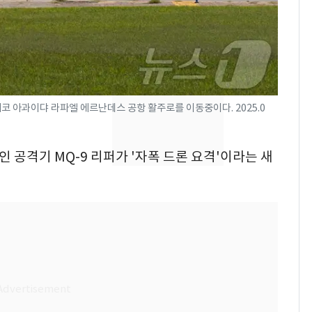
의실에 남자가 있어
요"…경찰 수사
[단독]중수청 가는 검찰
8
수사관 경력 합산 추
진…법무사·집행관 '혜
택' 유지
코 아과이댜 라파엘 에르난데스 공항 활주로를 이동중이다. 2025.0
전남광주 화정역 인근서
9
교통사고로 40대 심정
지…6명 부상
인 공격기 MQ-9 리퍼가 '자폭 드론 요격'이라는 새
축구협회, 외국인 심판
10
들 10여명 대상 '성 접
대' 의혹…월드컵·올림
픽 예선 등