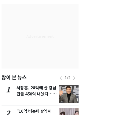
서울
29
℃
부산
27
℃
대구
28
℃
인천
29
℃
광주
27
℃
대전
26
℃
울산
26
℃
강릉
26
℃
많이 본 뉴스
1
/
2
제주
27
℃
서장훈, 28억에 산 강남
13호 태풍 '
1
6
건물 450억 내놨다…세
키나와·가고
후 차익 280억 '잭팟'
근…26만명
"10억 버는데 9억 써
"캐리비안 
2
7