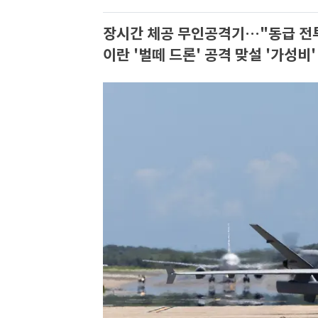
장시간 체공 무인공격기…"동급 전투
이란 '벌떼 드론' 공격 맞설 '가성비