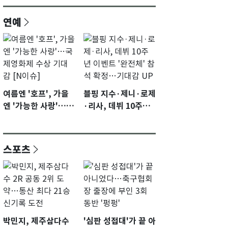
연예
여름엔 '호프', 가을
블핑 지수·제니·로제
엔 '가능한 사랑'…국
·리사, 데뷔 10주년
제영화제 수상 기대
이벤트 '완전체' 참석
감 [N이슈]
확정…기대감 UP
스포츠
박민지, 제주삼다수
'심판 성접대'가 끝 아