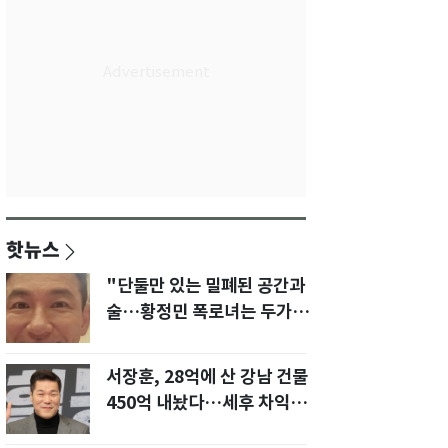
핫뉴스
"단둘만 있는 밀폐된 공간과
술…황정민 폭로녀는 두가지
에 집착했다"
서장훈, 28억에 산 강남 건물
450억 내놨다…세후 차익
280억 '잭팟'