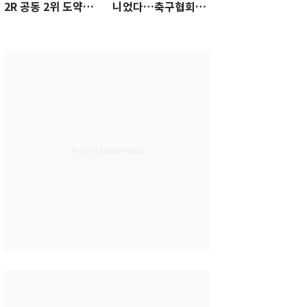
2R 공동 2위 도약…
니었다…축구협회장
통산 최다 21승 신기
출장에 부인 3회 동반
록 도전
'펑펑'