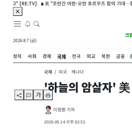
[RE:TV]
美 "조만간 이란-오만 호르무즈 합의 기대…합의하면
크
2026.8.7 (금)
국제
정치
사회
경제
전국
외교
북한
금융ㆍ
국제
미국ㆍ캐나다
'하늘의 암살자' 美
가
이정환 기자
2026.05.14 오후 02:52