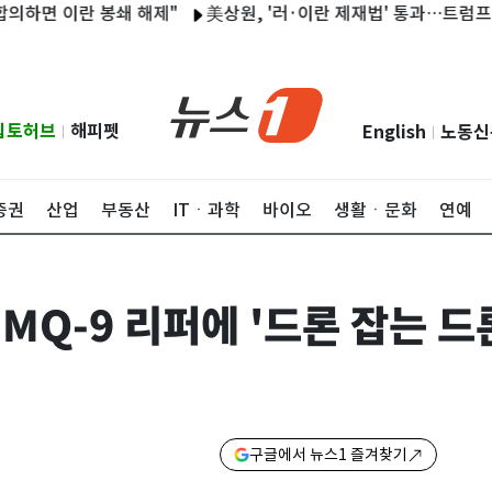
 이란 봉쇄 해제"
美상원, '러·이란 제재법' 통과…트럼프, 새로운
립토허브
해피펫
English
노동신
|
|
증권
산업
부동산
ITㆍ과학
바이오
생활ㆍ문화
연예
 MQ-9 리퍼에 '드론 잡는 드
구글에서 뉴스1 즐겨찾기