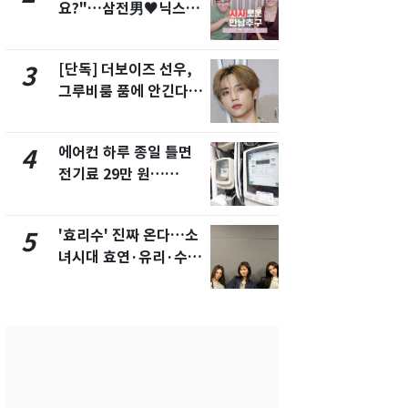
요?"…삼전男♥닉스女
의실에 남자
3:3 단체소개팅 예능 화
요"…경찰 
제
[단독] 더보이즈 선우,
[단독]중수
3
8
그루비룸 품에 안긴다…
수사관 경력
앳에어리어와 전속계약
진…법무사·
택' 유지
에어컨 하루 종일 틀면
전남광주 화
4
9
전기료 29만 원…
교통사고로 
450kWh 넘으면 '요금
지…6명 부
폭탄'
'효리수' 진짜 온다…소
축구협회, 
5
10
녀시대 효연·유리·수영
들 10여명 대
유닛 출격 [N이슈]
대' 의혹…
픽 예선 등