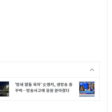
'밤새 딸둘 육아' 女앵커, 생방송 중
꾸벅…방송사고에 응원 쏟아졌다