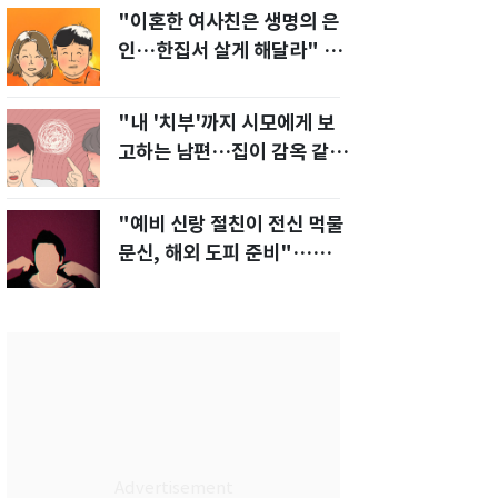
"이혼한 여사친은 생명의 은
인…한집서 살게 해달라" 남
편 요구에 '절망'
"내 '치부'까지 시모에게 보
고하는 남편…집이 감옥 같
다" 아내 고통
"예비 신랑 절친이 전신 먹물
문신, 해외 도피 준비"…예비
신부 '혼란'