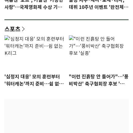
여름엔 '호프', 가을엔 '가능한
블핑 지수·제니·로제·리사,
사랑'…국제영화제 수상 기대
데뷔 10주년 이벤트 '완전체'
감 [N이슈]
참석 확정…기대감 UP
스포츠
'심정지 대응' 모의 훈련부터
"이런 진흙탕 안 들어가"…'풍
'워터캐논'까지 준비…쉼 없는
비박산' 축구협회장 후보 '실
K리그
종'