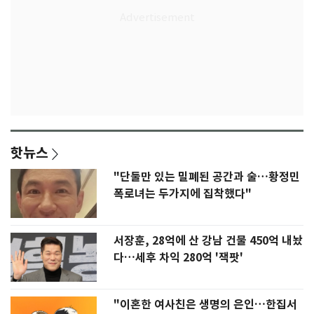
핫뉴스
"단둘만 있는 밀폐된 공간과 술…황정민
폭로녀는 두가지에 집착했다"
서장훈, 28억에 산 강남 건물 450억 내놨
다…세후 차익 280억 '잭팟'
"이혼한 여사친은 생명의 은인…한집서