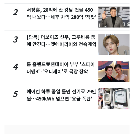
서장훈, 28억에 산 강남 건물 450
2
억 내놨다…세후 차익 280억 '잭팟'
[단독] 더보이즈 선우, 그루비룸 품
3
에 안긴다…앳에어리어와 전속계약
톰 홀랜드♥젠데이아 부부 '스파이
4
더맨4'·'오디세이'로 극장 장악
에어컨 하루 종일 틀면 전기료 29만
5
원…450kWh 넘으면 '요금 폭탄'