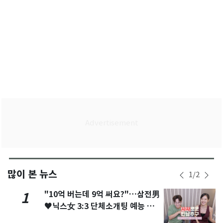
많이 본 뉴스
1
/
2
"10억 버는데 9억 써요?"…삼전男
1
♥닉스女 3:3 단체소개팅 예능 화
제