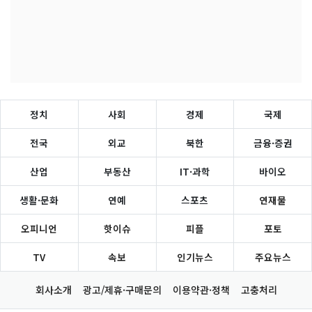
정치
사회
경제
국제
전국
외교
북한
금융·증권
산업
부동산
IT·과학
바이오
생활·문화
연예
스포츠
연재물
오피니언
핫이슈
피플
포토
TV
속보
인기뉴스
주요뉴스
회사소개
광고/제휴·구매문의
이용약관·정책
고충처리