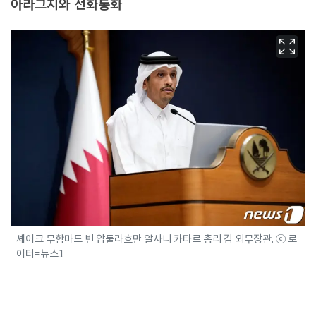
아라그치와 전화통화
셰이크 무함마드 빈 압둘라흐만 알사니 카타르 총리 겸 외무장관. ⓒ 로
이터=뉴스1