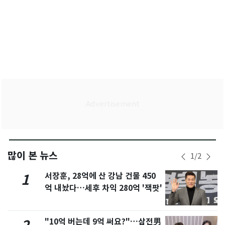
많이 본 뉴스
1
/
2
서장훈, 28억에 산 강남 건물 450
1
억 내놨다…세후 차익 280억 '잭팟'
"10억 버는데 9억 써요?"…삼전男