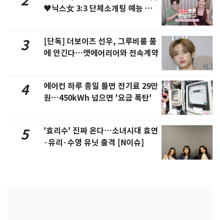
2
♥닉스女 3:3 단체소개팅 예능 화
제
[단독] 더보이즈 선우, 그루비룸 품
3
에 안긴다…앳에어리어와 전속계약
에어컨 하루 종일 틀면 전기료 29만
4
원…450kWh 넘으면 '요금 폭탄'
'효리수' 진짜 온다…소녀시대 효연
5
·유리·수영 유닛 출격 [N이슈]