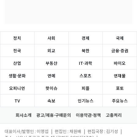
정치
사회
경제
국제
전국
외교
북한
금융·증권
산업
부동산
IT·과학
바이오
생활·문화
연예
스포츠
연재물
오피니언
핫이슈
피플
포토
TV
속보
인기뉴스
주요뉴스
회사소개
광고/제휴·구매문의
이용약관·정책
고충처리
대표이사/발행인 : 이영섭
|
편집인 : 채원배
|
편집국장 : 김기성
|