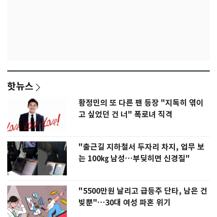
핫뉴스
황정민의 또 다른 팬 등장 "지독히 엮이
고 싶었던 건 너" 폭로녀 직격
"출근길 지하철서 두자리 차지, 업무 보
는 100㎏ 남성…부딪히면 신경질"
"5500만원 날리고 급등주 단타, 남은 건
빚뿐"…30대 여성 파혼 위기