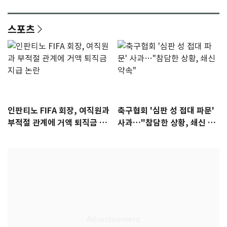
안"
어"…유튜브서 언급
스포츠
인판티노 FIFA 회장, 여직원과
축구협회 '심판 성 접대 파문'
부적절 관계에 거액 퇴직금 지
사과…"참담한 상황, 쇄신 약
급 논란
속"