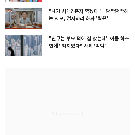
"내가 치매? 혼자 죽겠다"…깜빡깜빡하
는 시모, 검사하라 하자 '발끈'
"친구는 부모 덕에 집 샀는데" 아들 하소
연에 "죄지었다" 사죄 '먹먹'