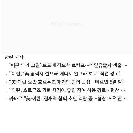
관련 기사
'미군 무기 고갈' 보도에 격노한 트럼프…기밀유출자 색출 지
시
"이란, '美 공격시 걸프국 에너지 인프라 보복' 직접 경고"
"美·이란·오만 호르무즈 재개방 합의 근접…빠르면 5일 발
표"
"이란, 호르무즈 기뢰 제거에 유럽 참여 허용 검토…협상 진
전 신호"
카타르 "美·이란, 잠재적 합의 초안 회람 중…협상 매우 진
전"