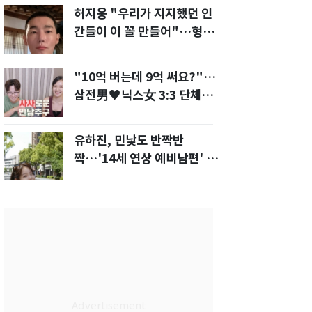
허지웅 "우리가 지지했던 인
간들이 이 꼴 만들어"…형소
법 개정안에 발끈
"10억 버는데 9억 써요?"…
삼전男♥닉스女 3:3 단체소
개팅 예능 화제
유하진, 민낯도 반짝반
짝…'14세 연상 예비남편' 강
균성이 반한 청순 미모