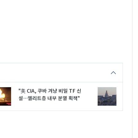
"美 CIA, 쿠바 겨냥 비밀 TF 신
설…엘리트층 내부 분열 획책"