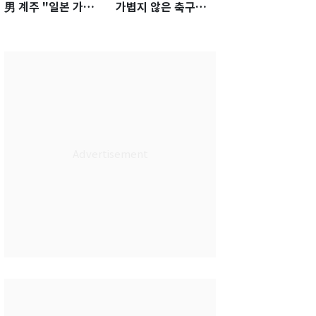
男 계주 "일본 가뿐히
가볍지 않은 축구대
넘고 AG 金 따겠다"
표팀 '임시 감독' 무게