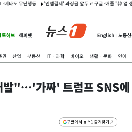
타도 무단행동
'인앱결제' 과징금 앞두고 구글·애플 "韓 앱 생태계 
립토허브
해피펫
English
노동신
|
|
증권
산업
부동산
ITㆍ과학
바이오
생활ㆍ문화
연예
개발"…'가짜' 트럼프 SNS에
구글에서 뉴스1 즐겨찾기