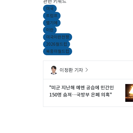
관련 키워드
미국
트럼프
벨기에
이란
미국이란전쟁
2026월드컵
북중미월드컵
이정환 기자
"미군 지난해 예멘 공습에 민간인
150명 숨져…국방부 은폐 의혹"