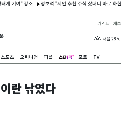
기여" 강조
정보석 "지인 추천 주식 샀더니 바로 하한가…대주주는
커넥트
제보
|
제주
27
℃
문
서울
28
℃
부산
26
℃
스포츠
오피니언
피플
포토
TV
대구
26
℃
인천
28
℃
 이란 낚였다
광주
25
℃
대전
26
℃
울산
24
℃
강릉
23
℃
제주
27
℃