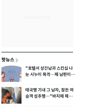
핫뉴스
"호텔서 상간남과 스킨십 나
눈 시누이 목격…제 남편이
입 다물라 하네요"
태국행 기내 그 남자, 잠든 여
승객 성추행…"바지에 체액
까지 묻었다"