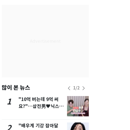
서울
28
℃
부산
26
℃
대구
26
℃
인천
28
℃
광주
25
℃
대전
26
℃
울산
24
℃
강릉
23
℃
많이 본 뉴스
1
/
2
제주
27
℃
"10억 버는데 9억 써
[단독]"이번
1
6
요?"…삼전男♥닉스女
현, 토스역
3:3 단체소개팅 예능 화
울 지하철에
제
새겼다
"배우계 기강 잡아달
펄펄 끓는 서
2
7