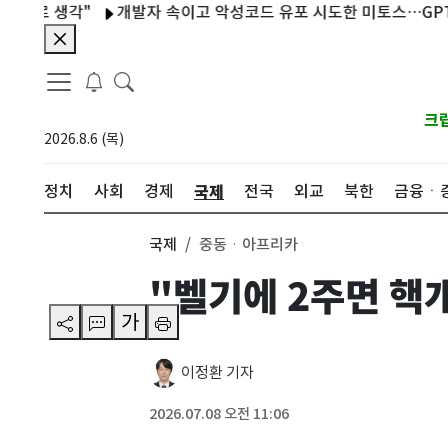
 생각"
개발자 속이고 악성코드 유포 시도한 미토스…GPT·메
크
2026.8.6 (목)
국제
정치
사회
경제
전국
외교
북한
금융ㆍ
국제
중동ㆍ아프리카
"벨기에 2주면 핵
가
이정환 기자
2026.07.08 오전 11:06