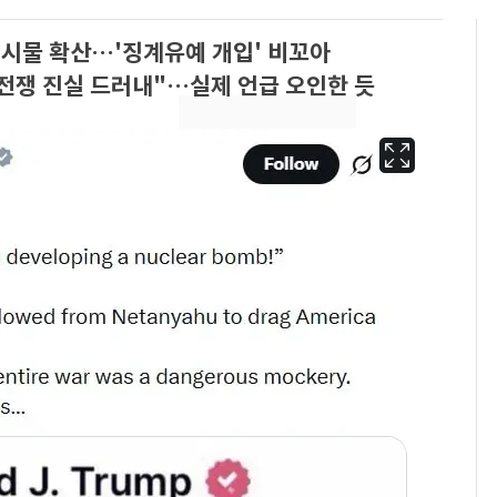
게시물 확산…'징계유예 개입' 비꼬아
전쟁 진실 드러내"…실제 언급 오인한 듯
[단독]"이번 역은 신논
6
현, 토스역입니다"…서
울 지하철에 토스 이름
새겼다
펄펄 끓는 서울, 40도
7