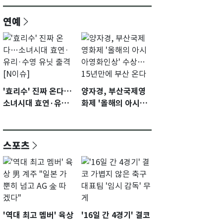
연예
'효리수' 진짜 온다…
양자경, 부산국제영
소녀시대 효연·유리·
화제 '올해의 아시아
수영 유닛 출격 [N이
영화인상' 수상…15
슈]
년만에 부산 온다
스포츠
'역대 최고 멤버' 육상
'16일 간 4경기' 결코