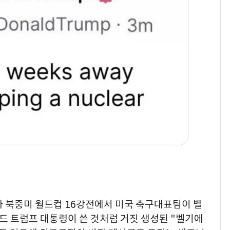
돌파하나…한낮 39도
폭염[오늘날씨]
SK하이닉스 또 프리마
8
켓 하한가…달랑 11주
에 시초가 소동
"캐리비안 베이 여자 탈
9
의실에 남자가 있어
요"…경찰 수사
전남광주통합특별시 정
10
무부시장 후보 백승주·
윤난실 지명
 피파 북중미 월드컵 16강전에서 미국 축구대표팀이 벨
널드 트럼프 대통령이 쓴 것처럼 거짓 생성된 "벨기에