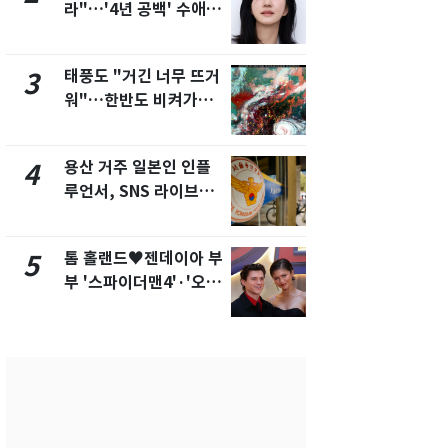
라"…'4년 공백' 수애,
돌파하나…한
SNS 오픈·프로필 공개
폭염[오늘날
화제
태풍도 "거긴 너무 뜨거
SK하이닉스
3
8
워"…한반도 비켜가는
켓 하한가…
'돌핀'과 '찬홈'
에 시초가 
용산 거주 일본인 인플
"캐리비안 
4
9
루언서, SNS 라이브방
의실에 남자
송 도중 사망
요"…경찰 
톰 홀랜드♥젠데이아 부
전남광주통
5
10
부 '스파이더맨4'·'오디
무부시장 후
세이'로 극장 장악
윤난실 지명