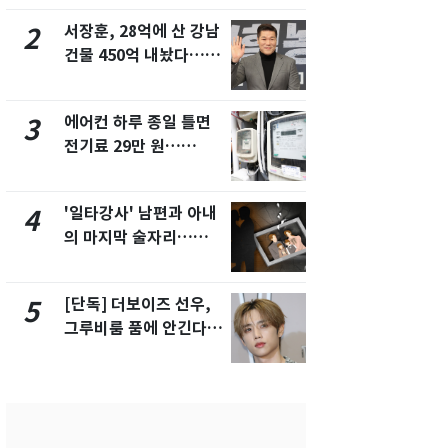
서 언급
서장훈, 28억에 산 강남
회춘실험 억만
2
7
건물 450억 내놨다…세
친 생리혈' 냉동고 보
후 차익 280억 '잭팟'
관…"자궁 
해"
에어컨 하루 종일 틀면
[단독] 경찰,
3
8
전기료 29만 원…
제작사 회장
450kWh 넘으면 '요금
시장법 위반
폭탄'
'일타강사' 남편과 아내
'스스로 투
4
9
의 마지막 술자리…비극
보 뽑았다더
으로 끝나버린 17년
에 말 바꾼 
[단독] 더보이즈 선우,
말다툼 하던 
5
10
그루비룸 품에 안긴다…
살해한 10대
앳에어리어와 전속계약
지 목졸라 