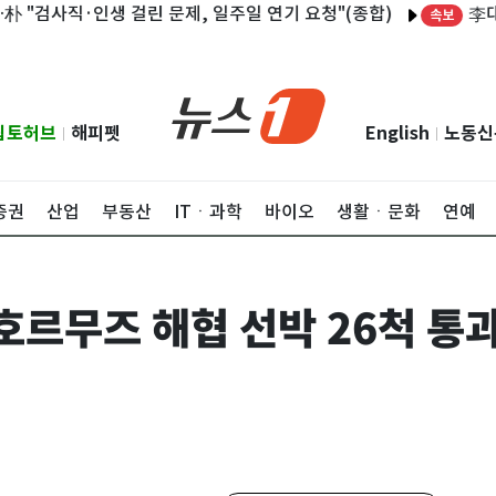
李대통령 "
검사직·인생 걸린 문제, 일주일 연기 요청"(종합)
속보
립토허브
해피펫
English
노동신
|
|
증권
산업
부동산
ITㆍ과학
바이오
생활ㆍ문화
연예
호르무즈 해협 선박 26척 통