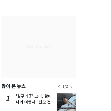
서울
32
℃
부산
29
℃
대구
31
℃
인천
34
℃
광주
33
℃
대전
30
℃
울산
28
℃
강릉
24
℃
제주
32
℃
많이 본 뉴스
1
/
2
'김구라子' 그리, 할머
'도경완♥' 
1
6
니외 여행서 "친모 전라
머리 자르고
도에 잘 있어"…유튜브
근황 공개 [