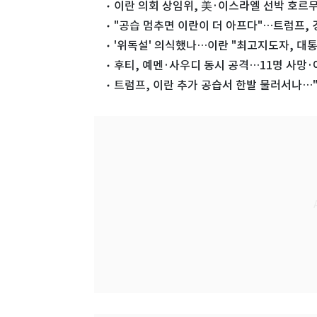
이란 의회 상임위, 美·이스라엘 선박 호르
"공습 멈추면 이란이 더 아프다"…트럼프,
'위독설' 의식했나…이란 "최고지도자, 대통
후티, 예멘·사우디 동시 공격…11명 사망·
트럼프, 이란 추가 공습서 한발 물러서나…