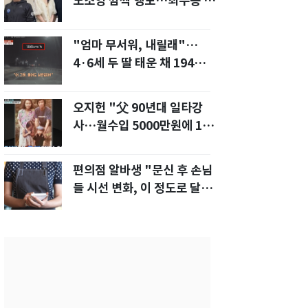
노소영 깜짝 행보…최수종 공
연장 찾았다
"엄마 무서워, 내릴래"…
4·6세 두 딸 태운 채 194
㎞/h 살인 질주[영상]
오지헌 "父 90년대 일타강
사…월수입 5000만원에 100
평대 집" 금수저 고백
편의점 알바생 "문신 후 손님
들 시선 변화, 이 정도로 달라
질 줄 몰랐다"