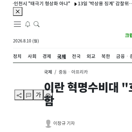
인천시 "태극기 형상화 아냐"
13일 '박상용 징계' 감찰위…朴 "
크
2026.8.10 (월)
국제
정치
사회
경제
전국
외교
북한
금융ㆍ
국제
중동ㆍ아프리카
이란 혁명수비대 "
가
함
이창규 기자