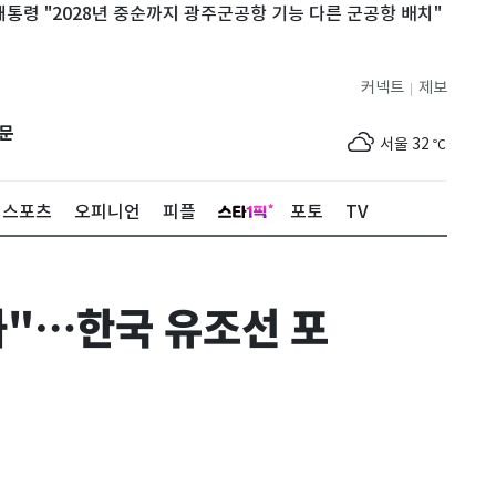
2028년 중순까지 광주군공항 기능 다른 군공항 배치"
아이레스큐
커넥트
제보
|
제주
32
℃
문
서울
32
℃
부산
29
℃
스포츠
오피니언
피플
포토
TV
대구
31
℃
인천
34
℃
과"…한국 유조선 포
광주
33
℃
대전
30
℃
울산
28
℃
강릉
24
℃
제주
32
℃