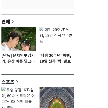
연예
[단독] 문지인♥김기
'데뷔 20주년' 빅뱅,
리, 유산 아픔 딛고 결
19일 신곡 '빅' 발표
혼 2년 만에 부모됐
다…7일 득남
스포츠