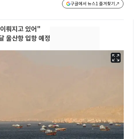
구글에서 뉴스1 즐겨찾기
 이뤄지고 있어"
달 울산항 입항 예정
'도경완♥' 장윤정, 앞
6
머리 자르고 어려졌다…
근황 공개 [N샷]