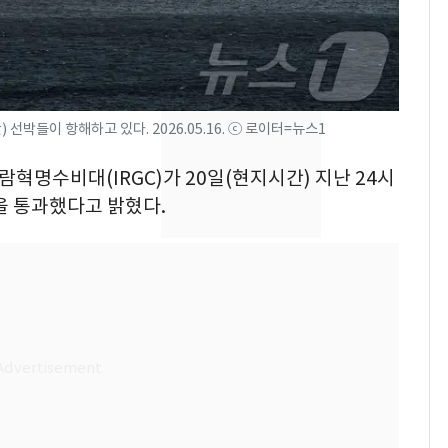
회춘실험 억만장자, '여
7
친 생리혈' 냉동고 보
관…"자궁 내부 궁금
해"
[단독] 경찰, '김부장'
8
선박들이 항해하고 있다. 2026.05.16. ⓒ 로이터=뉴스1
제작사 회장 수사…자본
시장법 위반 의혹
람혁명수비대(IRGC)가 20일(현지시간) 지난 24시
을 통과했다고 밝혔다.
'스스로 투명하게 홍명
9
보 뽑았다더니'…2년 만
에 말 바꾼 이임생
말다툼 하던 40대 친모
10
살해한 10대, 강아지까
지 목졸라 죽였다