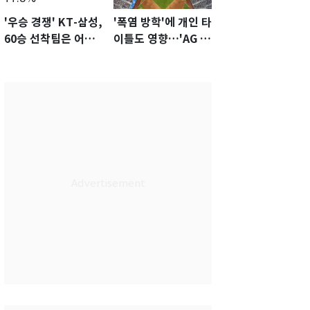
'우승 경쟁' KT-삼성,
'폭염 방학'에 개인 타
60승 선착팀은 어
이틀도 영향…'AG 차
디?…KS 직행 확률
출' 김도영·곽빈 울상
77.8%