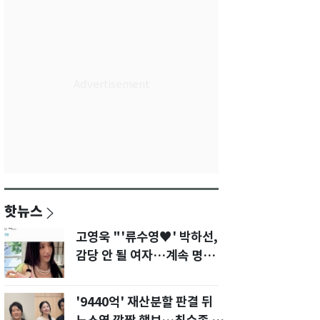
핫뉴스
고영욱 "'류수영♥' 박하선,
감당 안 될 여자…계속 명품
사 나를 것"
'9440억' 재산분할 판결 뒤