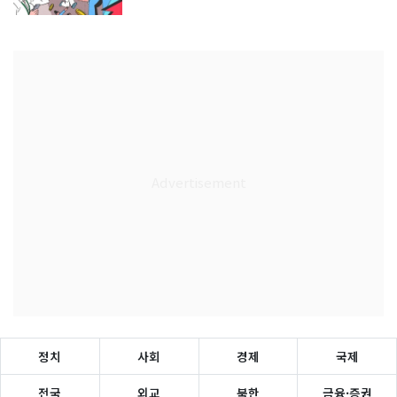
정치
사회
경제
국제
전국
외교
북한
금융·증권