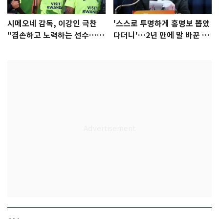
시메오네 감독, 이강인 극찬
'스스로 투명하게 홍명보 뽑았
"겸손하고 노력하는 선수…좋
다더니'…2년 만에 말 바꾼 이
은 첫인상"
임생