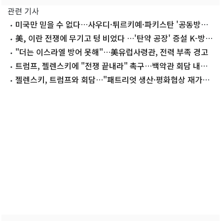
관련 기사
미국만 믿을 수 없다…사우디·튀르키예·파키스탄 '공동방위
협정' 체결(종합)
美, 이란 전쟁에 무기고 텅 비었다 …'탄약 공장' 증설 K-방산
기회
"더는 이스라엘 방어 못해"…美유럽사령관, 전력 부족 경고
트럼프, 젤렌스키에 "전쟁 끝내라" 촉구…백악관 회담 내용
공개
젤렌스키, 트럼프와 회담…"패트리엇 생산·평화협상 재가동
논의"(종합)