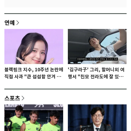
연예
블랙핑크 지수, 10주년 논란에
'김구라子' 그리, 할머니외 여
직접 사과 "큰 섭섭함 안겨 미
행서 "친모 전라도에 잘 있
안"
어"…유튜브서 언급
스포츠