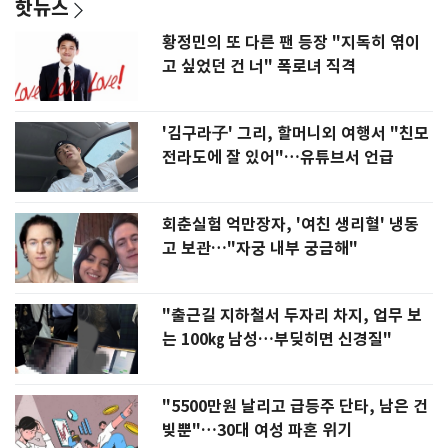
핫뉴스
황정민의 또 다른 팬 등장 "지독히 엮이
고 싶었던 건 너" 폭로녀 직격
'김구라子' 그리, 할머니외 여행서 "친모
전라도에 잘 있어"…유튜브서 언급
회춘실험 억만장자, '여친 생리혈' 냉동
고 보관…"자궁 내부 궁금해"
"출근길 지하철서 두자리 차지, 업무 보
는 100㎏ 남성…부딪히면 신경질"
"5500만원 날리고 급등주 단타, 남은 건
빚뿐"…30대 여성 파혼 위기