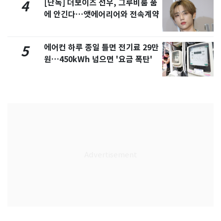
[단독] 더보이즈 선우, 그루비룸 품
4
에 안긴다…앳에어리어와 전속계약
에어컨 하루 종일 틀면 전기료 29만
5
원…450kWh 넘으면 '요금 폭탄'