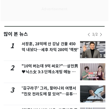
많이 본 뉴스
1
/
2
서장훈, 28억에 산 강남 건물 450
1
억 내놨다…세후 차익 280억 '잭팟'
"10억 버는데 9억 써요?"…삼전男
2
♥닉스女 3:3 단체소개팅 예능 화
제
'김구라子' 그리, 할머니외 여행서
3
"친모 전라도에 잘 있어"…유튜브
서 언급