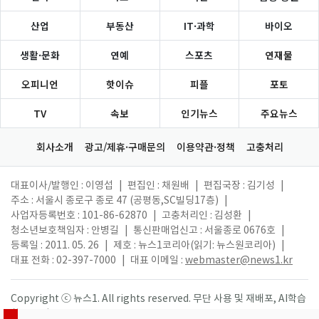
산업
부동산
IT·과학
바이오
생활·문화
연예
스포츠
연재물
오피니언
핫이슈
피플
포토
TV
속보
인기뉴스
주요뉴스
회사소개
광고/제휴·구매문의
이용약관·정책
고충처리
대표이사/발행인 : 이영섭
|
편집인 : 채원배
|
편집국장 : 김기성
|
주소 : 서울시 종로구 종로 47 (공평동,SC빌딩17층)
|
사업자등록번호 : 101-86-62870
|
고충처리인 : 김성환
|
청소년보호책임자 : 안병길
|
통신판매업신고 : 서울종로 0676호
|
등록일 : 2011. 05. 26
|
제호 : 뉴스1코리아(읽기: 뉴스원코리아)
|
대표 전화 : 02-397-7000
|
대표 이메일 :
webmaster@news1.kr
Copyright ⓒ 뉴스1. All rights reserved. 무단 사용 및 재배포, AI학습
활용 금지.