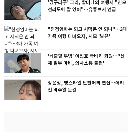
'김구라子' 그리, 할머니외 여행서 "친모
전라도에 잘 있어"…유튜브서 언급
"친정엄마는 되고 시댁은 안 되냐"…3대
가족 여행 다녀오자, 시모 '발끈'
'뇌출혈 투병' 이진호 극비리 퇴원…"신
체 일부 마비, 의사소통 불편'
장윤정, 뱅스타일 단발머리 변신…어려
진 비주얼 눈길