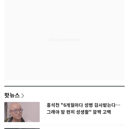
핫뉴스
홍석천 "6개월마다 성병 검사받는다…
그래야 맘 편히 성생활" 깜짝 고백