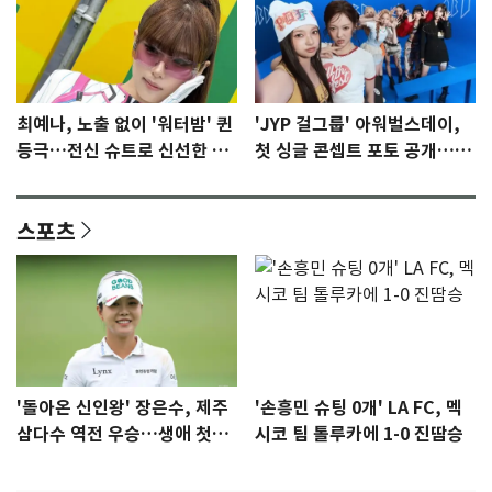
최예나, 노출 없이 '워터밤' 퀸
'JYP 걸그룹' 아워벌스데이,
등극…전신 슈트로 신선한 충
첫 싱글 콘셉트 포토 공개…청
격 [N샷]
량·키치
스포츠
'돌아온 신인왕' 장은수, 제주
'손흥민 슈팅 0개' LA FC, 멕
삼다수 역전 우승…생애 첫승
시코 팀 톨루카에 1-0 진땀승
감격