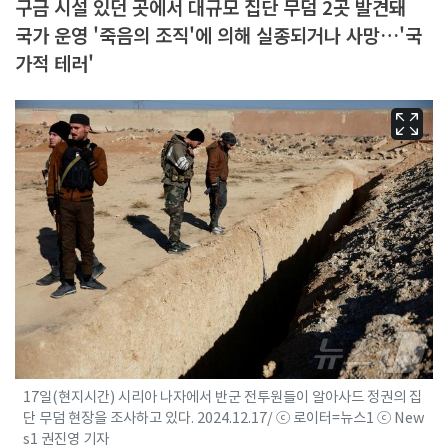
구금 시설 있던 곳에서 대규모 집단 무덤 2곳 발견돼
국가 운영 '죽음의 조직'에 의해 실종되거나 사망…'국
가적 테러'
17일(현지시간) 시리아 나자에서 반군 전투원들이 알아사드 정권의 집
단 무덤 현장을 조사하고 있다. 2024.12.17/ ⓒ 로이터=뉴스1 ⓒ New
s1 권진영 기자