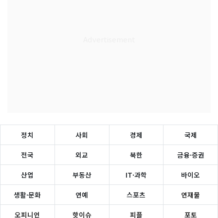
정치
사회
경제
국제
전국
외교
북한
금융·증권
산업
부동산
IT·과학
바이오
생활·문화
연예
스포츠
연재물
오피니언
핫이슈
피플
포토