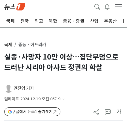
제
국제
전국
외교
북한
금융ㆍ증권
산업
부동산
I
국제
중동ㆍ아프리카
실종·사망자 10만 이상…집단무덤으로
드러난 시리아 아사드 정권의 학살
권진영 기자
업데이트 2024.12.19 오전 05:19
가
구글에서 뉴스1 즐겨찾기