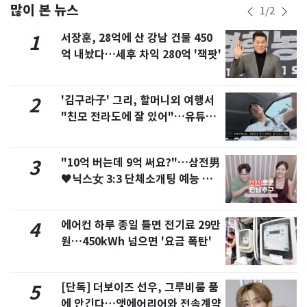
많이 본 뉴스
1
/
2
서장훈, 28억에 산 강남 건물 450
1
억 내놨다…세후 차익 280억 '잭팟'
'김구라子' 그리, 할머니외 여행서
2
"친모 전라도에 잘 있어"…유튜브
서 언급
"10억 버는데 9억 써요?"…삼전男
3
♥닉스女 3:3 단체소개팅 예능 화
제
에어컨 하루 종일 틀면 전기료 29만
4
원…450kWh 넘으면 '요금 폭탄'
[단독] 더보이즈 선우, 그루비룸 품
5
에 안긴다…앳에어리어와 전속계약