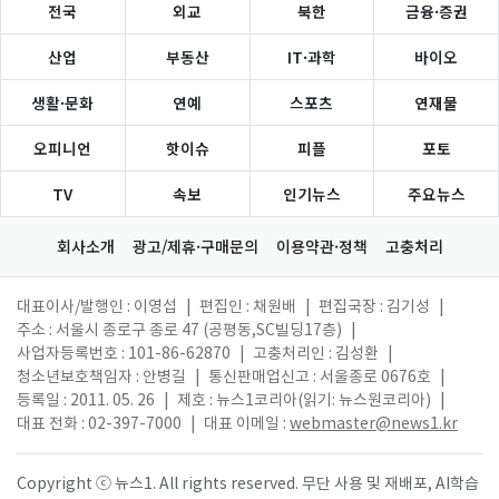
전국
외교
북한
금융·증권
산업
부동산
IT·과학
바이오
생활·문화
연예
스포츠
연재물
오피니언
핫이슈
피플
포토
TV
속보
인기뉴스
주요뉴스
회사소개
광고/제휴·구매문의
이용약관·정책
고충처리
대표이사/발행인 : 이영섭
|
편집인 : 채원배
|
편집국장 : 김기성
|
주소 : 서울시 종로구 종로 47 (공평동,SC빌딩17층)
|
사업자등록번호 : 101-86-62870
|
고충처리인 : 김성환
|
청소년보호책임자 : 안병길
|
통신판매업신고 : 서울종로 0676호
|
등록일 : 2011. 05. 26
|
제호 : 뉴스1코리아(읽기: 뉴스원코리아)
|
대표 전화 : 02-397-7000
|
대표 이메일 :
webmaster@news1.kr
Copyright ⓒ 뉴스1. All rights reserved. 무단 사용 및 재배포, AI학습