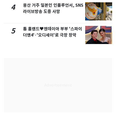
용산 거주 일본인 인플루언서, SNS
4
라이브방송 도중 사망
톰 홀랜드♥젠데이아 부부 '스파이
5
더맨4'·'오디세이'로 극장 장악