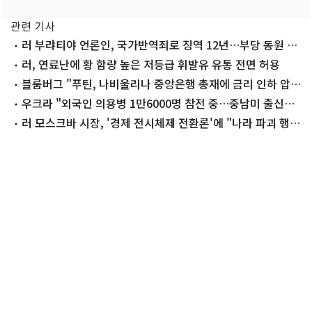
관련 기사
러 부랴티야 언론인, 국가반역죄로 징역 12년…부당 동원 등
보도
러, 연료난에 황 함량 높은 저등급 휘발유 유통 전면 허용
블룸버그 "푸틴, 나비울리나 중앙은행 총재에 금리 인하 압
박"
우크라 "외국인 의용병 1만6000명 참전 중…중남미 출신
40%"
러 모스크바 시장, '경제 전시체제 전환론'에 "나라 파괴 행
위"