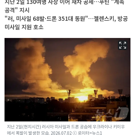
지난 2일 130여명 사상 이어 재차 공세…푸틴 "계속
공격" 지시
"러, 미사일 68발·드론 351대 동원"…젤렌스키, 방공
미사일 지원 호소
지난 2일(현지시간) 러시아 미사일과 드론 공습에 우크라이나 키이우
에서 폭발이 발생한 모습. 2026.07.02 ⓒ 로이터=뉴스1