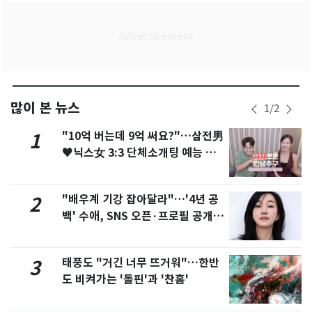
많이 본 뉴스
1
/
2
"10억 버는데 9억 써요?"…삼전男
1
♥닉스女 3:3 단체소개팅 예능 화
제
"배우계 기강 잡아달라"…'4년 공
2
백' 수애, SNS 오픈·프로필 공개
화제
태풍도 "거긴 너무 뜨거워"…한반
3
도 비켜가는 '돌핀'과 '찬홈'