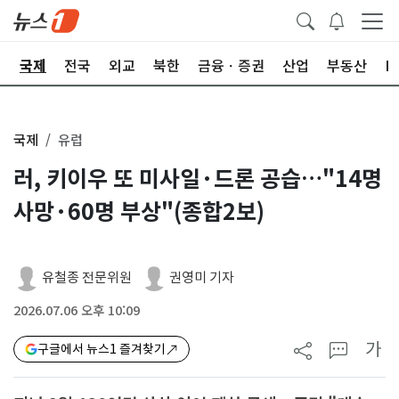
제
국제
전국
외교
북한
금융ㆍ증권
산업
부동산
I
국제
유럽
러, 키이우 또 미사일·드론 공습…"14명
사망·60명 부상"(종합2보)
유철종 전문위원
권영미 기자
2026.07.06 오후 10:09
가
구글에서 뉴스1 즐겨찾기