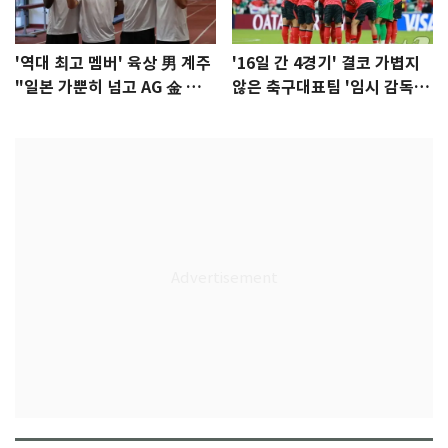
'역대 최고 멤버' 육상 男 계주
'16일 간 4경기' 결코 가볍지
"일본 가뿐히 넘고 AG 金 따겠
않은 축구대표팀 '임시 감독'
다"
무게