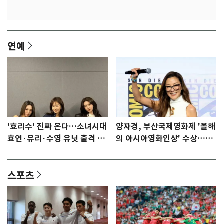
연예
'효리수' 진짜 온다…소녀시대
양자경, 부산국제영화제 '올해
효연·유리·수영 유닛 출격 [N
의 아시아영화인상' 수상…15
이슈]
년만에 부산 온다
스포츠