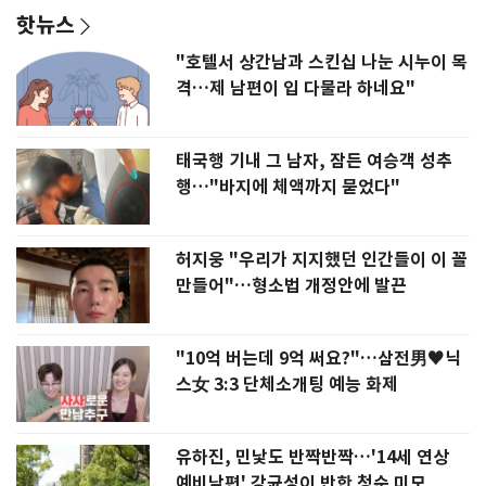
핫뉴스
"호텔서 상간남과 스킨십 나눈 시누이 목
격…제 남편이 입 다물라 하네요"
태국행 기내 그 남자, 잠든 여승객 성추
행…"바지에 체액까지 묻었다"
허지웅 "우리가 지지했던 인간들이 이 꼴
만들어"…형소법 개정안에 발끈
"10억 버는데 9억 써요?"…삼전男♥닉
스女 3:3 단체소개팅 예능 화제
유하진, 민낯도 반짝반짝…'14세 연상
예비남편' 강균성이 반한 청순 미모