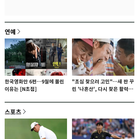
연예
한국영화만 6편…9월에 몰린
"초심 찾으려 고민"…새 판 꾸
이유는 [N초점]
린 '나혼산', 다시 찾은 활력
[N초점]
스포츠