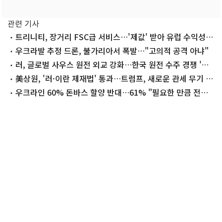
관련 기사
트리니티, 장거리 FSC급 서비스…'제값' 받아 유럽 수익성
높인다
우크라발 추정 드론, 불가리아서 폭발…"고의적 공격 아냐"
러, 글로벌 사우스 원전 외교 강화…한국 원전 수주 경쟁 '변
수'
美상원, '러·이란 제재법' 통과…트럼프, 새로운 관세 무기 쥐
나
우크라인 60% 돈바스 할양 반대…61% "필요한 만큼 전쟁
견딜 것"