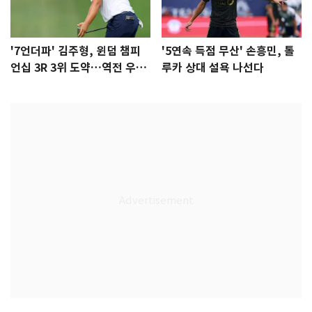
'7언더파' 김주형, 윈덤 챔피
'5연속 득점 무산' 손흥민, 톨
언십 3R 3위 도약…역전 우승
루카 상대 설욕 나선다
정조준(종합)