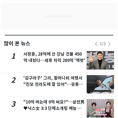
많이 본 뉴스
1
/
2
서장훈, 28억에 산 강남 건물 450
1
억 내놨다…세후 차익 280억 '잭팟'
'김구라子' 그리, 할머니외 여행서
2
"친모 전라도에 잘 있어"…유튜브
서 언급
"10억 버는데 9억 써요?"…삼전男
3
♥닉스女 3:3 단체소개팅 예능 화
제