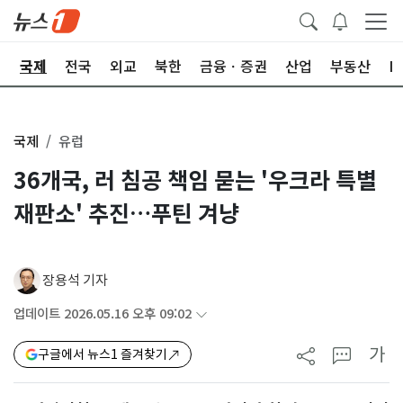
제
국제
전국
외교
북한
금융ㆍ증권
산업
부동산
I
국제
유럽
36개국, 러 침공 책임 묻는 '우크라 특별
재판소' 추진…푸틴 겨냥
장용석 기자
업데이트 2026.05.16 오후 09:02
가
구글에서 뉴스1 즐겨찾기