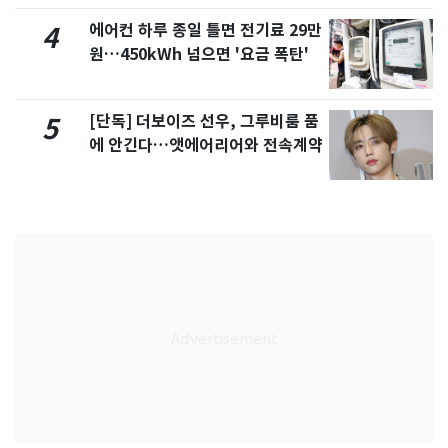
에어컨 하루 종일 틀면 전기료 29만
4
원…450kWh 넘으면 '요금 폭탄'
[단독] 더보이즈 선우, 그루비룸 품
5
에 안긴다…앳에어리어와 전속계약