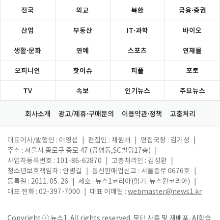
전국
외교
북한
금융·증권
산업
부동산
IT·과학
바이오
생활·문화
연예
스포츠
연재물
오피니언
핫이슈
피플
포토
TV
속보
인기뉴스
주요뉴스
회사소개
광고/제휴·구매문의
이용약관·정책
고충처리
대표이사/발행인 : 이영섭
|
편집인 : 채원배
|
편집국장 : 김기성
|
주소 : 서울시 종로구 종로 47 (공평동,SC빌딩17층)
|
사업자등록번호 : 101-86-62870
|
고충처리인 : 김성환
|
청소년보호책임자 : 안병길
|
통신판매업신고 : 서울종로 0676호
|
등록일 : 2011. 05. 26
|
제호 : 뉴스1코리아(읽기: 뉴스원코리아)
|
대표 전화 : 02-397-7000
|
대표 이메일 :
webmaster@news1.kr
Copyright ⓒ 뉴스1. All rights reserved. 무단 사용 및 재배포, AI학습