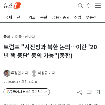
제
국제
전국
외교
북한
금융ㆍ증권
산업
부동산
I
국제
미국ㆍ캐나다
트럼프 "시진핑과 북한 논의…이란 '20
년 핵 중단' 동의 가능"(종합)
류정민 기자
이창규 기자
2026.05.16 오전 12:18
가
구글에서 뉴스1 즐겨찾기