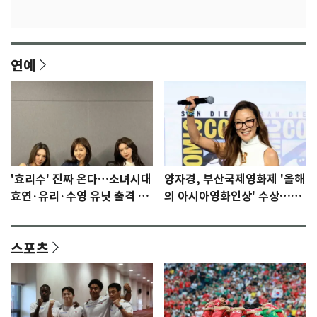
연예
'효리수' 진짜 온다…소녀시대
양자경, 부산국제영화제 '올해
효연·유리·수영 유닛 출격 [N
의 아시아영화인상' 수상…15
이슈]
년만에 부산 온다
스포츠