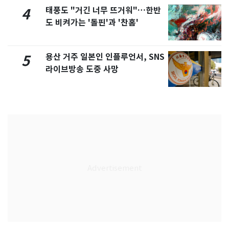
태풍도 "거긴 너무 뜨거워"…한반
4
도 비켜가는 '돌핀'과 '찬홈'
용산 거주 일본인 인플루언서, SNS
5
라이브방송 도중 사망