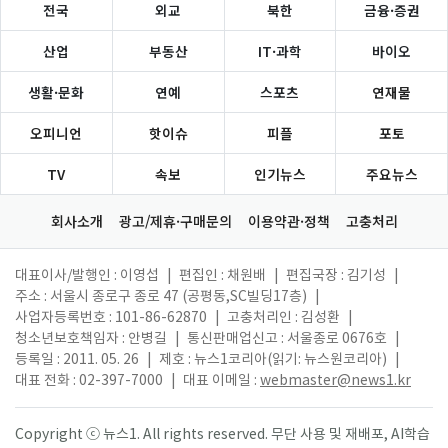
전국
외교
북한
금융·증권
산업
부동산
IT·과학
바이오
생활·문화
연예
스포츠
연재물
오피니언
핫이슈
피플
포토
TV
속보
인기뉴스
주요뉴스
회사소개
광고/제휴·구매문의
이용약관·정책
고충처리
대표이사/발행인 : 이영섭
|
편집인 : 채원배
|
편집국장 : 김기성
|
주소 : 서울시 종로구 종로 47 (공평동,SC빌딩17층)
|
사업자등록번호 : 101-86-62870
|
고충처리인 : 김성환
|
청소년보호책임자 : 안병길
|
통신판매업신고 : 서울종로 0676호
|
등록일 : 2011. 05. 26
|
제호 : 뉴스1코리아(읽기: 뉴스원코리아)
|
대표 전화 : 02-397-7000
|
대표 이메일 :
webmaster@news1.kr
Copyright ⓒ 뉴스1. All rights reserved. 무단 사용 및 재배포, AI학습