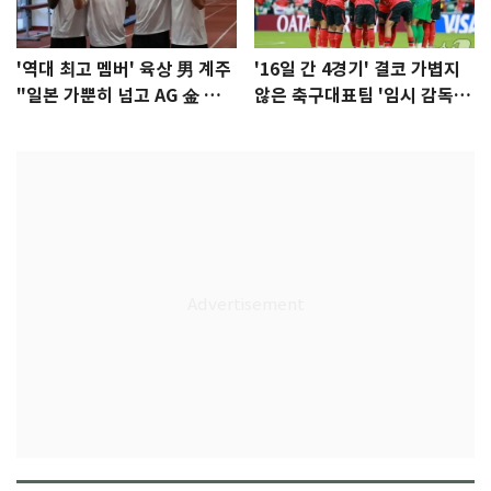
'역대 최고 멤버' 육상 男 계주
'16일 간 4경기' 결코 가볍지
"일본 가뿐히 넘고 AG 金 따겠
않은 축구대표팀 '임시 감독'
다"
무게