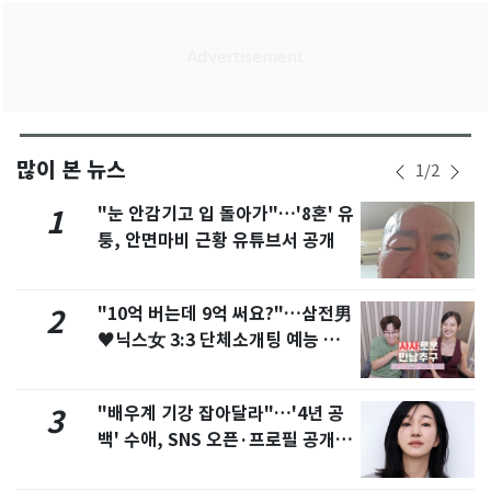
많이 본 뉴스
1
/
2
"눈 안감기고 입 돌아가"…'8혼' 유
1
퉁, 안면마비 근황 유튜브서 공개
"10억 버는데 9억 써요?"…삼전男
2
♥닉스女 3:3 단체소개팅 예능 화
제
"배우계 기강 잡아달라"…'4년 공
3
백' 수애, SNS 오픈·프로필 공개
화제