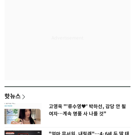
핫뉴스
고영욱 "'류수영♥' 박하선, 감당 안 될
여자…계속 명품 사 나를 것"
"엄마 무서워, 내릴래"…4·6세 두 딸 태