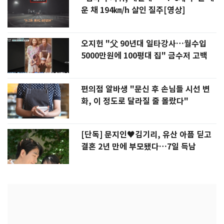
운 채 194㎞/h 살인 질주[영상]
오지헌 "父 90년대 일타강사…월수입
5000만원에 100평대 집" 금수저 고백
편의점 알바생 "문신 후 손님들 시선 변
화, 이 정도로 달라질 줄 몰랐다"
[단독] 문지인♥김기리, 유산 아픔 딛고
결혼 2년 만에 부모됐다…7일 득남