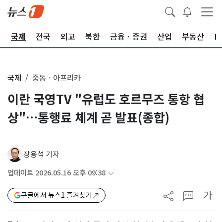
제
국제
전국
외교
북한
금융ㆍ증권
산업
부동산
I
국제
중동ㆍ아프리카
이란 국영TV "유럽도 호르무즈 통항 협
상"…통행료 체계 곧 발표(종합)
장용석 기자
업데이트 2026.05.16 오후 09:38
가
구글에서 뉴스1 즐겨찾기