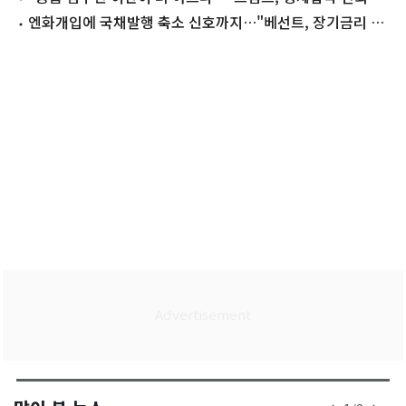
사
엔화개입에 국채발행 축소 신호까지…"베선트, 장기금리 억
제 총력"