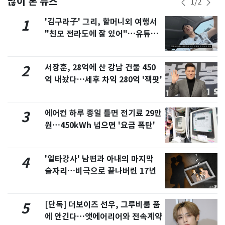
많이 본 뉴스
1
/
2
'김구라子' 그리, 할머니외 여행서
1
"친모 전라도에 잘 있어"…유튜브
서 언급
서장훈, 28억에 산 강남 건물 450
2
억 내놨다…세후 차익 280억 '잭팟'
에어컨 하루 종일 틀면 전기료 29만
3
원…450kWh 넘으면 '요금 폭탄'
'일타강사' 남편과 아내의 마지막
4
술자리…비극으로 끝나버린 17년
[단독] 더보이즈 선우, 그루비룸 품
5
에 안긴다…앳에어리어와 전속계약