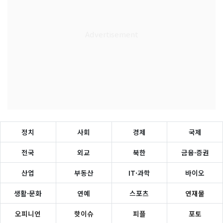
정치
사회
경제
국제
전국
외교
북한
금융·증권
산업
부동산
IT·과학
바이오
생활·문화
연예
스포츠
연재물
오피니언
핫이슈
피플
포토