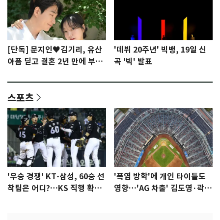
[단독] 문지인♥김기리, 유산
'데뷔 20주년' 빅뱅, 19일 신
아픔 딛고 결혼 2년 만에 부모
곡 '빅' 발표
됐다…7일 득남
스포츠
'우승 경쟁' KT-삼성, 60승 선
'폭염 방학'에 개인 타이틀도
착팀은 어디?…KS 직행 확률
영향…'AG 차출' 김도영·곽빈
77.8%
울상