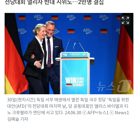
전당대회 열리자 반대 시위도…2만명 결집
30일(현지시간) 독일 서부 에센에서 열린 독일 극우 정당 '독일을 위한
대안(AfD)'의 전당대회 마지막 날, 당 공동대표인 앨리스 바이델과 티
노 크루팔라가 연단에 서고 있다. 24.06.30 ⓒ AFP=뉴스1 ⓒ News1
김예슬 기자