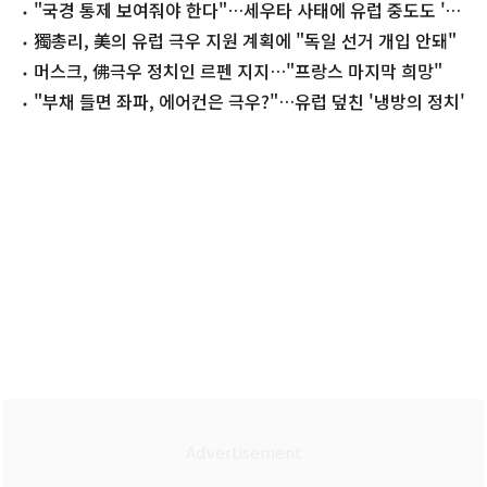
다
"국경 통제 보여줘야 한다"…세우타 사태에 유럽 중도도 '우
향우'
獨총리, 美의 유럽 극우 지원 계획에 "독일 선거 개입 안돼"
머스크, 佛극우 정치인 르펜 지지…"프랑스 마지막 희망"
"부채 들면 좌파, 에어컨은 극우?"…유럽 덮친 '냉방의 정치'