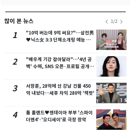
많이 본 뉴스
1
/
2
"10억 버는데 9억 써요?"…삼전男
1
♥닉스女 3:3 단체소개팅 예능 화
제
"배우계 기강 잡아달라"…'4년 공
2
백' 수애, SNS 오픈·프로필 공개
화제
서장훈, 28억에 산 강남 건물 450
3
억 내놨다…세후 차익 280억 '잭팟'
톰 홀랜드♥젠데이아 부부 '스파이
4
더맨4'·'오디세이'로 극장 장악