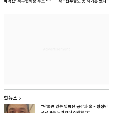
비박산' 축구협회장 후보 '실
재 "선수들도 못 하기는 했다"
종'
핫뉴스
"단둘만 있는 밀폐된 공간과 술…황정민
폭로녀는 두가지에 집착했다"