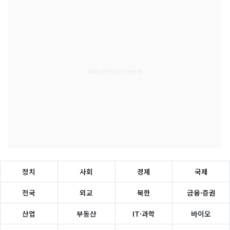
정치
사회
경제
국제
전국
외교
북한
금융·증권
산업
부동산
IT·과학
바이오