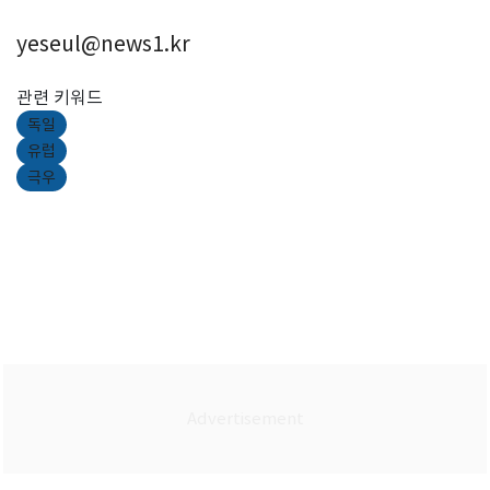
yeseul@news1.kr
관련 키워드
독일
유럽
극우