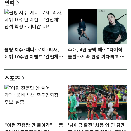
연예
블핑 지수·제니·로제·리사,
수애, 4년 공백 왜…"차기작
데뷔 10주년 이벤트 '완전체'
불발…계속 편성 기다리고 있
참석 확정…기대감 UP
다"
스포츠
"이런 진흙탕 안 들어가"…'풍
'남아공 졸전' 처음 입 연 김민