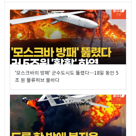
'모스크바의 방패' 군수도시도 뚫렸다…18일 동안 5
조 원 물류허브 불바다