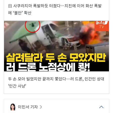
日 사쿠라지마 폭발하듯 터졌다…지진에 이어 화산 폭발
에 ‘불안’ 확산
두 손 모아 빌었지만 끝까지 쫓았다…러 드론, 민간인 상대
'인간 사냥'
이민서 기자