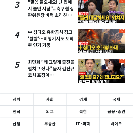
"말씀 들으세요! 난 집에
3
서 놀던 사람"...축구협 심
판위원장 버럭 소리친 이
유
中 칭다오 유한공사 창고
4
'활활'…비행기서도 포착
된 연기 기둥
최민희 "왜 그렇게 졸전을
5
펼치고 졌나" 묻자 김진규
코치 표정이…
정치
사회
경제
국제
전국
외교
북한
금융·증권
산업
부동산
IT·과학
바이오