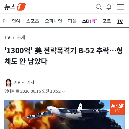
TV
문화
연예
스포츠
오피니언
피플
포토
TV
국제
'1300억' 美 전략폭격기 B-52 추락…형
체도 안 남았다
이민서 기자
업데이트 2026.06.16 오전 10:52