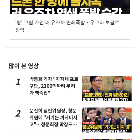
'쾅' 크림 가던 러 유조차 연쇄폭발…우크라 보급로
장악
많이 본 영상
박동희 기자 "지자체 프로
1
구단, 2100억짜리 무허
가 백숙집"
문진희 심판위원장, 청문
2
위원에 "거기는 끼지마시
고"…청문회장 막장드라
마