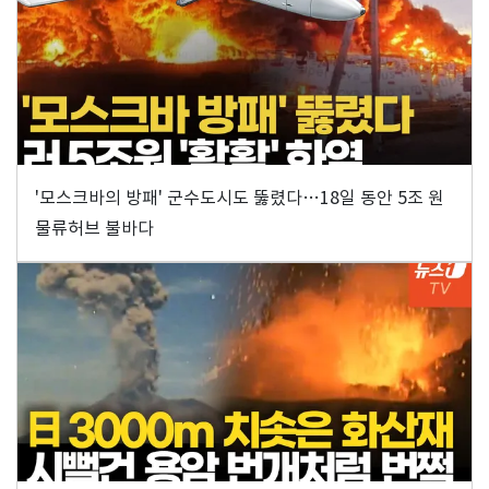
'모스크바의 방패' 군수도시도 뚫렸다…18일 동안 5조 원
물류허브 불바다