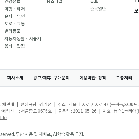
T
건강정보
N스타일
골프
여행ㆍ레저
종목일반
보
운세ㆍ명언
도로ㆍ교통
반려동물
자동차생활ㆍ시승기
음식ㆍ맛집
회사소개
광고/제휴·구매문의
이용약관·정책
고충처리
: 채원배
|
편집국장 : 김기성
|
주소 : 서울시 종로구 종로 47 (공평동,SC빌딩
매업신고 : 서울종로 0676호
|
등록일 : 2011. 05. 26
|
제호 : 뉴스1코리아
.kr
s reserved. 무단 사용 및 재배포, AI학습 활용 금지.