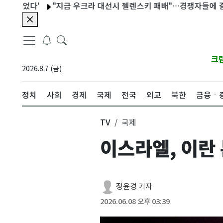
다'
"지금 우크라 대선시 젤렌스키 패배"…경쟁자들에 결선서 대
크
2026.8.7 (금)
정치
사회
경제
국제
전국
외교
북한
금융ㆍ
TV
국제
이스라엘, 이란
정윤경 기자
2026.06.08 오후 03:39