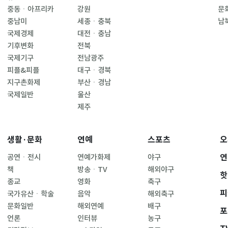
중동ㆍ아프리카
강원
문
중남미
세종ㆍ충북
남
국제경제
대전ㆍ충남
기후변화
전북
국제기구
전남광주
피플&피플
대구ㆍ경북
지구촌화제
부산ㆍ경남
국제일반
울산
제주
생활·문화
연예
스포츠
오
연
공연ㆍ전시
연예가화제
야구
책
방송ㆍTV
해외야구
핫
종교
영화
축구
피
국가유산ㆍ학술
음악
해외축구
문화일반
해외연예
배구
포
언론
인터뷰
농구