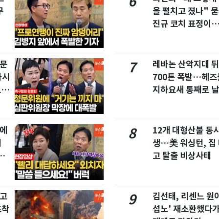
6
무
을 펼치고 졌나" 묻
진규 코치 표정이
청문
레바논 산악지대 
7
마시
700톤 폭발…헤
드라
지하요새 통째로 
집에
12개 대형산불 동시
8
협
생…美 워싱턴, 집
친
고 탈출 비상사태
창고
김선태, 리센느 원이
9
포착
섭노' 재소환했다가