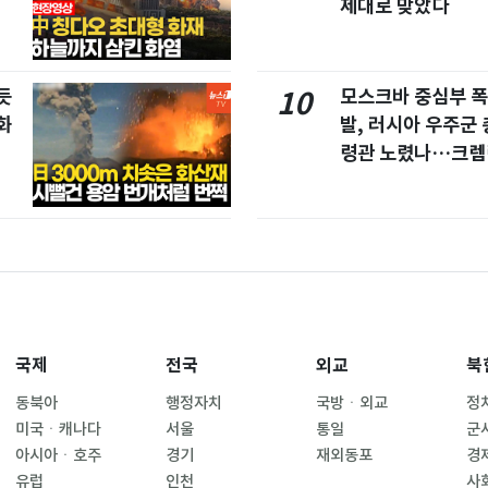
제대로 맞았다
듯
모스크바 중심부 폭
10
화
발, 러시아 우주군 
령관 노렸나…크렘
긴장
국제
전국
외교
북
동북아
행정자치
국방ㆍ외교
정
미국ㆍ캐나다
서울
통일
군
아시아ㆍ호주
경기
재외동포
경
유럽
인천
사