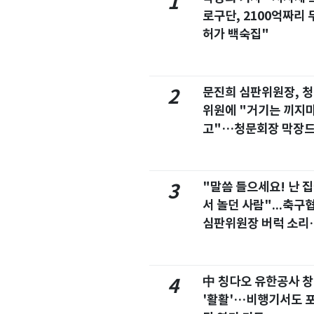
1
로구단, 2100억짜리 
허가 백숙집"
문진희 심판위원장, 
2
위원에 "거기는 끼지
고"…청문회장 막장
마
"말씀 들으세요! 난 
3
서 놀던 사람"...축구
심판위원장 버럭 소리
이유
中 칭다오 유한공사 
4
'활활'…비행기서도 