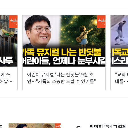
에 쓰
어린이 뮤지컬 '나는 반딧불' 9월 초
"교회 
해해달
연…"가족의 소중함 느낄 수 있기를"
대들…
프
최민희 "왜 그렇게