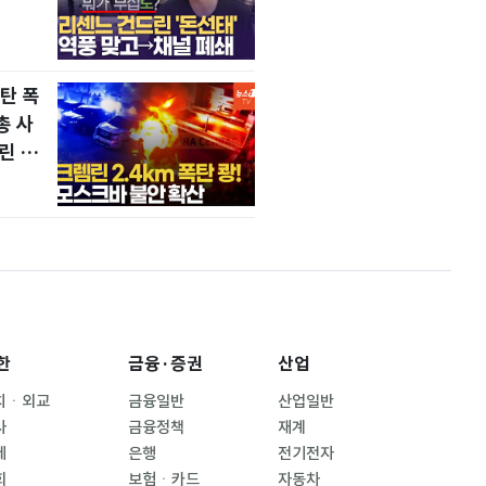
탄 폭
총 사
린 초
한
금융·증권
산업
치ㆍ외교
금융일반
산업일반
사
금융정책
재계
제
은행
전기전자
회
보험ㆍ카드
자동차