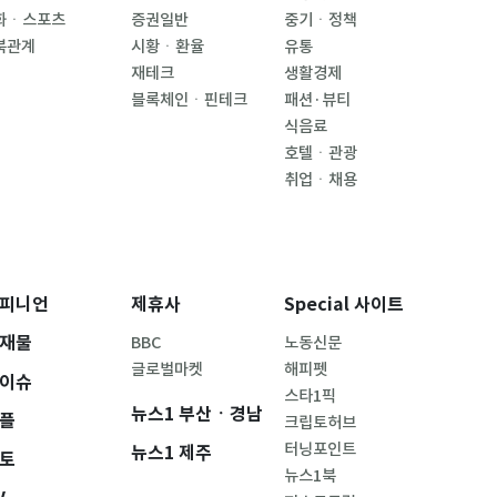
화ㆍ스포츠
증권일반
중기ㆍ정책
북관계
시황ㆍ환율
유통
재테크
생활경제
블록체인ㆍ핀테크
패션·뷰티
식음료
호텔ㆍ관광
취업ㆍ채용
피니언
제휴사
Special 사이트
재물
BBC
노동신문
글로벌마켓
해피펫
이슈
스타1픽
뉴스1 부산ㆍ경남
플
크립토허브
터닝포인트
뉴스1 제주
토
뉴스1북