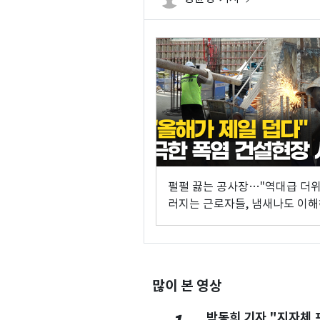
펄펄 끓는 공사장…"역대급 더위
러지는 근로자들, 냄새나도 이
라"
많이 본 영상
박동희 기자 "지자체 