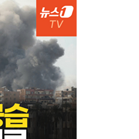
서울
36
℃
부산
33
℃
대구
37
℃
인천
37
℃
광주
37
℃
대전
36
℃
울산
32
℃
강릉
30
℃
제주
30
℃