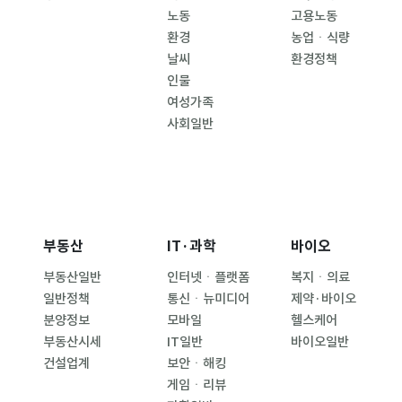
노동
고용노동
환경
농업ㆍ식량
날씨
환경정책
인물
여성가족
사회일반
부동산
IT·과학
바이오
부동산일반
인터넷ㆍ플랫폼
복지ㆍ의료
일반정책
통신ㆍ뉴미디어
제약·바이오
분양정보
모바일
헬스케어
부동산시세
IT일반
바이오일반
건설업계
보안ㆍ해킹
게임ㆍ리뷰