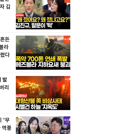
자 김
…
뒤흔든
즈볼라
날렸다
 발
 버리
 '무
 역풍