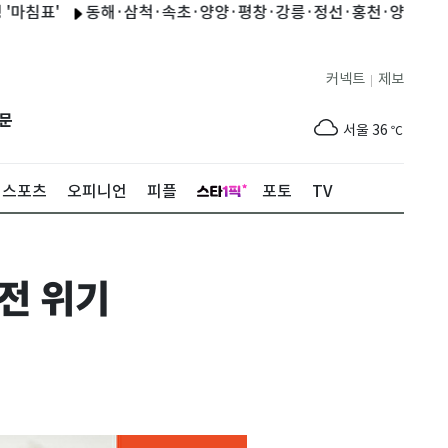
'
동해·삼척·속초·양양·평창·강릉·정선·홍천·양구 폭염주의보
커넥트
제보
|
제주
30
℃
문
서울
36
℃
부산
33
℃
스포츠
오피니언
피플
포토
TV
대구
37
℃
인천
37
℃
전 위기
광주
37
℃
대전
36
℃
울산
32
℃
강릉
30
℃
제주
30
℃