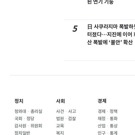
된 연기 기둥
日 사쿠라지마 폭발하
5
터졌다…지진에 이어 
산 폭발에 ‘불안’ 확산
정치
사회
경제
청와대ㆍ총리실
사건ㆍ사고
경제ㆍ정책
국회ㆍ정당
법원ㆍ검찰
재정ㆍ통화
감사원ㆍ위원회
교육
산업ㆍ통상
정치일반
복지
인구ㆍ통계