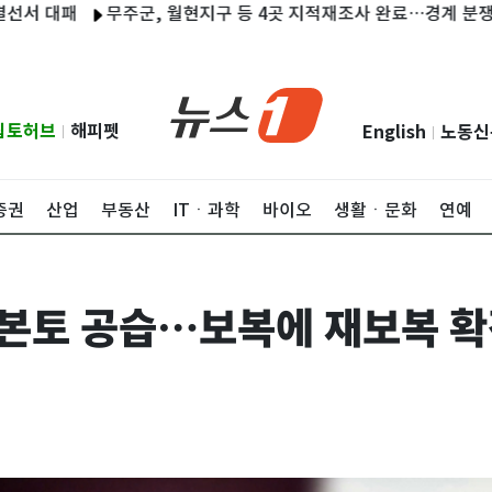
패
무주군, 월현지구 등 4곳 지적재조사 완료…경계 분쟁 '마침표
립토허브
해피펫
English
노동신
|
|
증권
산업
부동산
ITㆍ과학
바이오
생활ㆍ문화
연예
 본토 공습…보복에 재보복 확