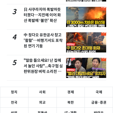
마
日 사쿠라지마 폭발하듯
3
터졌다…지진에 이어 화
산 폭발에 ‘불안’ 확산
中 칭다오 유한공사 창고
4
'활활'…비행기서도 포착
된 연기 기둥
"말씀 들으세요! 난 집에
5
서 놀던 사람"...축구협 심
판위원장 버럭 소리친 이
유
정치
사회
경제
국제
전국
외교
북한
금융·증권
산업
부동산
IT·과학
바이오