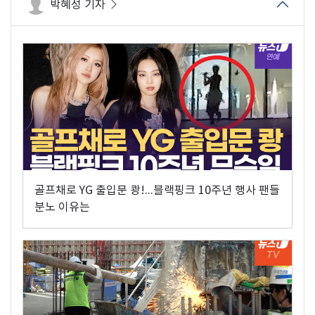
박혜성 기자
골프채로 YG 출입문 쾅!...블랙핑크 10주년 행사 팬들
분노 이유는