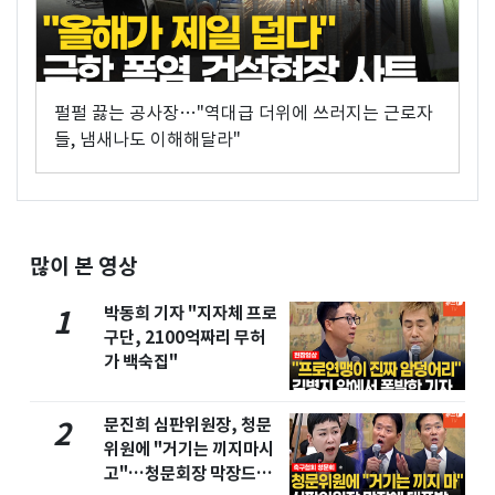
펄펄 끓는 공사장…"역대급 더위에 쓰러지는 근로자
들, 냄새나도 이해해달라"
많이 본 영상
박동희 기자 "지자체 프로
1
구단, 2100억짜리 무허
가 백숙집"
문진희 심판위원장, 청문
2
위원에 "거기는 끼지마시
고"…청문회장 막장드라