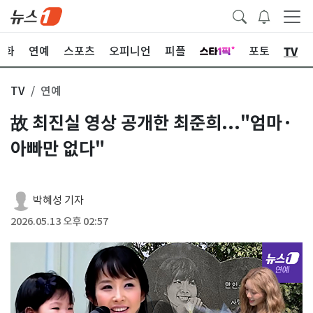
TV
문화
연예
스포츠
오피니언
피플
포토
TV
연예
故 최진실 영상 공개한 최준희..."엄마·
아빠만 없다"
박혜성 기자
2026.05.13 오후 02:57