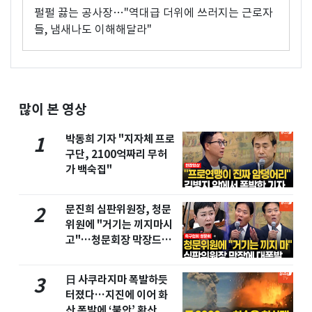
펄펄 끓는 공사장…"역대급 더위에 쓰러지는 근로자
들, 냄새나도 이해해달라"
많이 본 영상
박동희 기자 "지자체 프로
1
구단, 2100억짜리 무허
가 백숙집"
문진희 심판위원장, 청문
2
위원에 "거기는 끼지마시
고"…청문회장 막장드라
마
日 사쿠라지마 폭발하듯
3
터졌다…지진에 이어 화
산 폭발에 ‘불안’ 확산