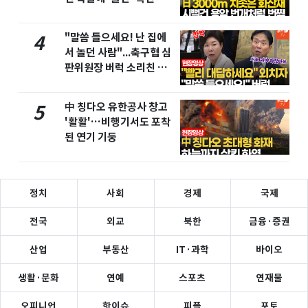
"말씀 들으세요! 난 집에
4
서 놀던 사람"...축구협 심
판위원장 버럭 소리친 이
유
中 칭다오 유한공사 창고
5
'활활'…비행기서도 포착
된 연기 기둥
정치
사회
경제
국제
전국
외교
북한
금융·증권
산업
부동산
IT·과학
바이오
생활·문화
연예
스포츠
연재물
오피니언
핫이슈
피플
포토