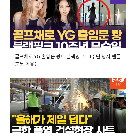
골프채로 YG 출입문 쾅!...블랙핑크 10주년 행사 팬들
분노 이유는