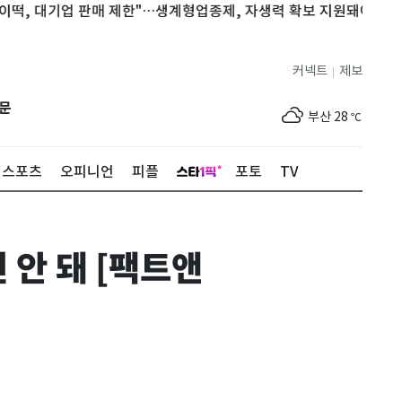
대기업 판매 제한"…생계형업종제, 자생력 확보 지원돼야
"폭염 피
제주
29
℃
커넥트
제보
|
서울
28
℃
문
부산
28
℃
대구
29
℃
스포츠
오피니언
피플
포토
TV
인천
30
℃
광주
27
℃
안 돼 [팩트앤
대전
27
℃
울산
28
℃
강릉
27
℃
제주
29
℃
서울
28
℃