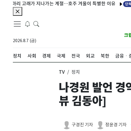
경찰,
마리 고래가 지나가는 계절…호주 겨울이 특별한 이유
단독
크
2026.8.7 (금)
정치
사회
경제
국제
전국
외교
북한
금융ㆍ
TV
정치
나경원 발언 경
뷰 김동아]
구경진 기자
정윤경 기자