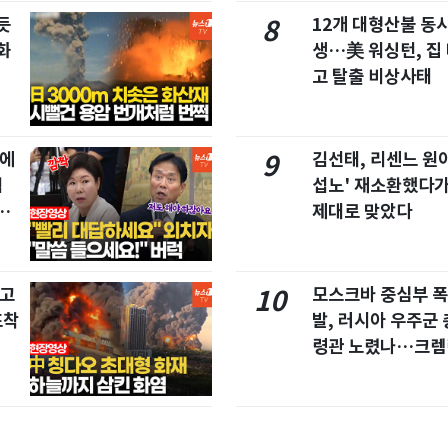
듯
12개 대형산불 동시
8
화
생…美 워싱턴, 집
고 탈출 비상사태
집에
김선태, 리센느 원이
9
협
섭노' 재소환했다가
친
제대로 맞았다
창고
모스크바 중심부 폭
10
포착
발, 러시아 우주군 
령관 노렸나…크렘
긴장