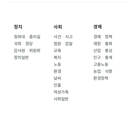
정치
사회
경제
청와대ㆍ총리실
사건ㆍ사고
경제ㆍ정책
국회ㆍ정당
법원ㆍ검찰
재정ㆍ통화
감사원ㆍ위원회
교육
산업ㆍ통상
정치일반
복지
인구ㆍ통계
노동
고용노동
환경
농업ㆍ식량
날씨
환경정책
인물
여성가족
사회일반