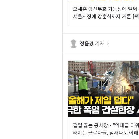
오세훈 당선무효 가능성에 벌써
서울시장에 강훈식까지 거론 [
이해식]
정윤경 기자
펄펄 끓는 공사장…"역대급 더위
러지는 근로자들, 냄새나도 이