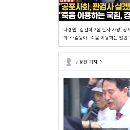
나경원 "김건희 2심 판사 사망, 공
회"…김동아 "죽음 이용하는 발언 
구경진 기자