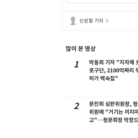
라"
신성철 기자
많이 본 영상
박동희 기자 "지자체 
1
로구단, 2100억짜리 
허가 백숙집"
문진희 심판위원장, 
2
위원에 "거기는 끼지
고"…청문회장 막장
마