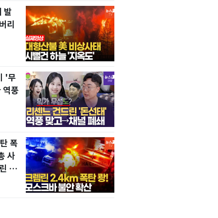
 발
 버리
 '무
 역풍
탄 폭
총 사
린 초