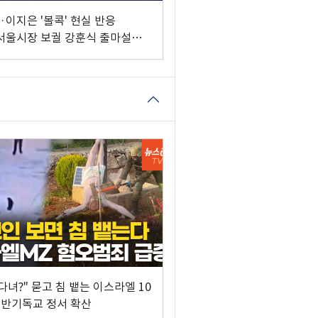
·이지은 '볼콕' 현실 반응
서울시장 보궐 강훈식 출마설도"
앤뷰 이해식]
다녀?" 묻고 침 뱉는 이스라엘 10
반기독교 정서 확산