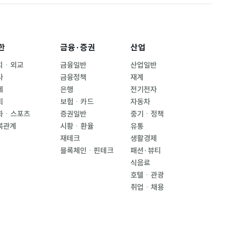
한
금융·증권
산업
치ㆍ외교
금융일반
산업일반
사
금융정책
재계
제
은행
전기전자
회
보험ㆍ카드
자동차
화ㆍ스포츠
증권일반
중기ㆍ정책
북관계
시황ㆍ환율
유통
재테크
생활경제
블록체인ㆍ핀테크
패션·뷰티
식음료
호텔ㆍ관광
취업ㆍ채용