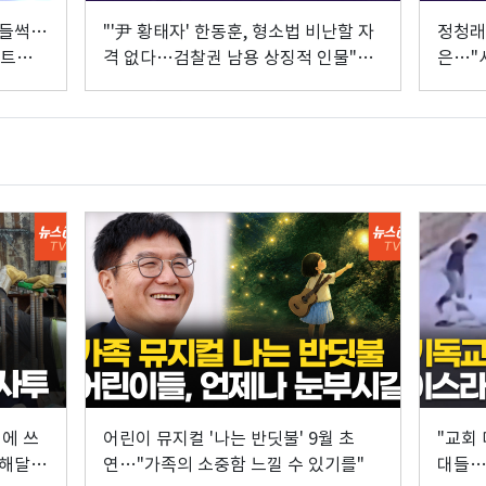
 들썩…
"'尹 황태자' 한동훈, 형소법 비난할 자
정청래
팩트앤뷰
격 없다…검찰권 남용 상징적 인물"
은…"
[팩트앤뷰 이해식]
[팩트
에 쓰
어린이 뮤지컬 '나는 반딧불' 9월 초
"교회 
해해달
연…"가족의 소중함 느낄 수 있기를"
대들…