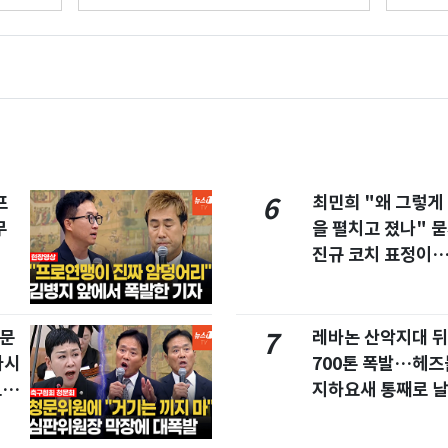
프
최민희 "왜 그렇게
6
무
을 펼치고 졌나" 묻
진규 코치 표정이
청문
레바논 산악지대 
7
마시
700톤 폭발…헤
드라
지하요새 통째로 