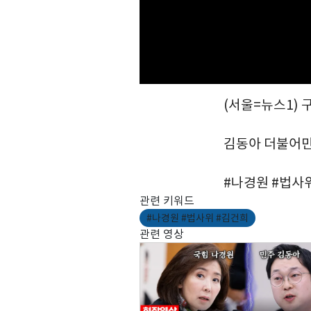
(서울=뉴스1) 
김동아 더불어
#나경원 #법사
관련 키워드
#나경원 #법사위 #김건희
관련 영상