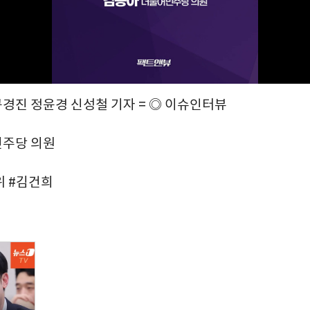
구경진 정윤경 신성철 기자 = ◎ 이슈인터뷰
민주당 의원
위 #김건희