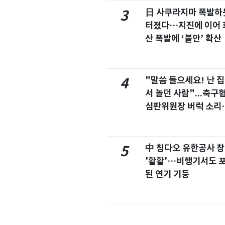
日 사쿠라지마 폭발하
3
터졌다…지진에 이어 
산 폭발에 ‘불안’ 확산
"말씀 들으세요! 난 
4
서 놀던 사람"...축구
심판위원장 버럭 소리
이유
中 칭다오 유한공사 
5
'활활'…비행기서도 
된 연기 기둥