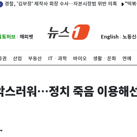
 '김부장' 제작사 회장 수사…자본시장법 위반 의혹
"떡볶이떡, 
립토허브
해피펫
English
노동신
|
|
증권
산업
부동산
ITㆍ과학
바이오
생활ㆍ문화
연예
악스러워…정치 죽음 이용해선 