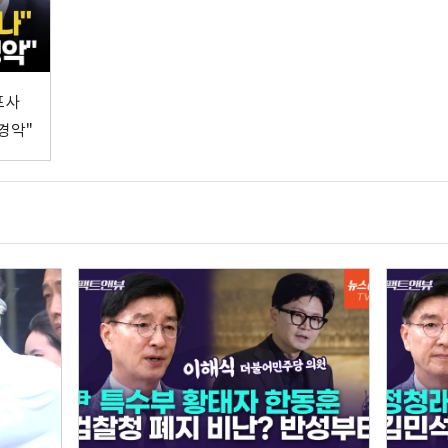
포사
경악"