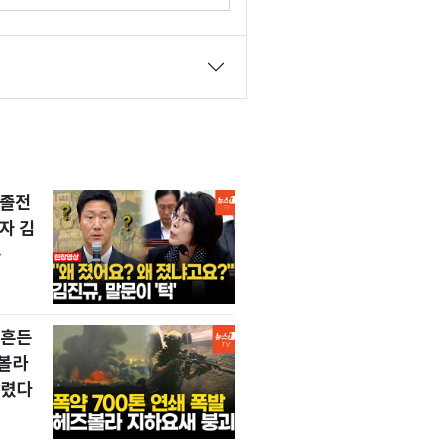
 졸전
자 김
…
뒤흔든
즈볼라
날렸다