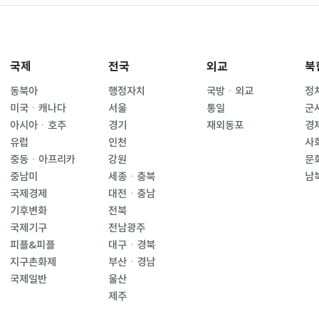
국제
전국
외교
북
동북아
행정자치
국방ㆍ외교
정
미국ㆍ캐나다
서울
통일
군
아시아ㆍ호주
경기
재외동포
경
유럽
인천
사
중동ㆍ아프리카
강원
문
중남미
세종ㆍ충북
남
국제경제
대전ㆍ충남
기후변화
전북
국제기구
전남광주
피플&피플
대구ㆍ경북
지구촌화제
부산ㆍ경남
국제일반
울산
제주