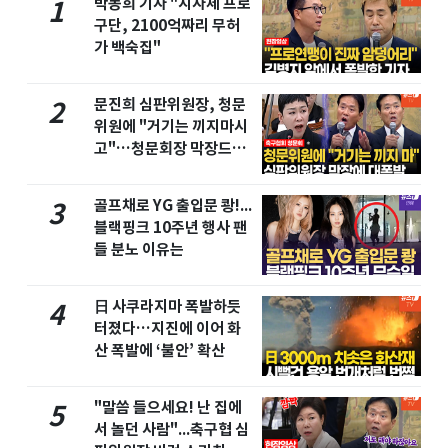
박동희 기자 "지자체 프로
1
구단, 2100억짜리 무허
가 백숙집"
문진희 심판위원장, 청문
2
위원에 "거기는 끼지마시
고"…청문회장 막장드라
마
골프채로 YG 출입문 쾅!...
3
블랙핑크 10주년 행사 팬
들 분노 이유는
日 사쿠라지마 폭발하듯
4
터졌다…지진에 이어 화
산 폭발에 ‘불안’ 확산
"말씀 들으세요! 난 집에
5
서 놀던 사람"...축구협 심