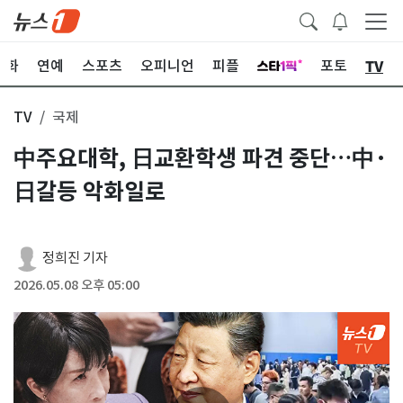
TV
문화
연예
스포츠
오피니언
피플
포토
TV
국제
中주요대학, 日교환학생 파견 중단…中·
日갈등 악화일로
정희진 기자
2026.05.08 오후 05:00