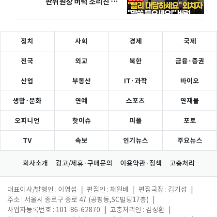
판위원장 버럭 소리친 이
유
정치
사회
경제
국제
전국
외교
북한
금융·증권
산업
부동산
IT·과학
바이오
생활·문화
연예
스포츠
연재물
오피니언
핫이슈
피플
포토
TV
속보
인기뉴스
주요뉴스
회사소개
광고/제휴·구매문의
이용약관·정책
고충처리
대표이사/발행인 : 이영섭
|
편집인 : 채원배
|
편집국장 : 김기성
|
주소 : 서울시 종로구 종로 47 (공평동,SC빌딩17층)
|
사업자등록번호 : 101-86-62870
|
고충처리인 : 김성환
|