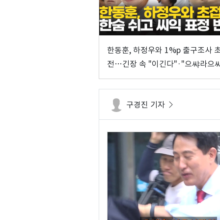
한동훈, 하정우와 1%p 출구조사 
전…긴장 속 "이긴다"·"으쌰라으쌰
구경진 기자