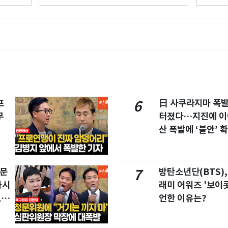
이해식]
[팩트
프
日 사쿠라지마 폭
6
무
터졌다…지진에 이
산 폭발에 ‘불안’ 
청문
방탄소년단(BTS),
7
마시
래미 어워즈 '보이콧
드라
언한 이유는?