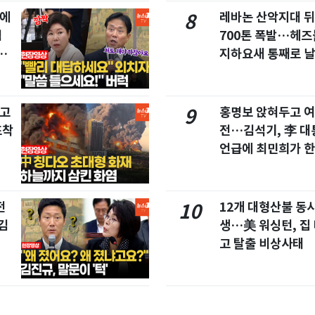
집에
레바논 산악지대 
8
협
700톤 폭발…헤
친
지하요새 통째로 
창고
홍명보 앉혀두고 여
9
포착
전…김석기, 李 대
언급에 최민희가 한
전
12개 대형산불 동시
10
김
생…美 워싱턴, 집
고 탈출 비상사태