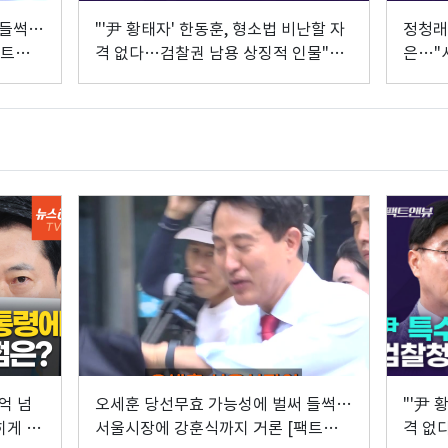
 들썩…
"'尹 황태자' 한동훈, 형소법 비난할 자
정청래
팩트앤뷰
격 없다…검찰권 남용 상징적 인물"
은…"
[팩트앤뷰 이해식]
[팩트
억 넘
오세훈 당선무효 가능성에 벌써 들썩…
"'尹 
히게 피
서울시장에 강훈식까지 거론 [팩트앤뷰
격 없