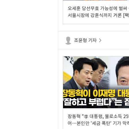
오세훈 당선무효 가능성에 벌써
서울시장에 강훈식까지 거론 [
이해식]
조윤형 기자
장동혁 "李 대통령, 불로소득 25
어…본인만 '세금 폭탄' 기가 막