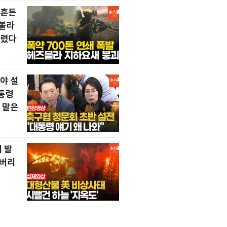
뒤흔든
즈볼라
날렸다
야 설
통령
 말은
 발
 버리