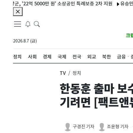
군, '22억 5000만 원' 소상공인 특례보증 2차 지원
유승민 "'정
크
2026.8.7 (금)
정치
사회
경제
국제
전국
외교
북한
금융ㆍ
TV
정치
한동훈 출마 보
기려면 [팩트앤
구경진 기자
조윤형 기자