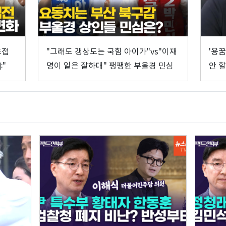
초접
"그래도 갱상도는 국힘 아이가"vs"이재
'용
"
명이 일은 잘하대" 팽팽한 부울경 민심
안 할