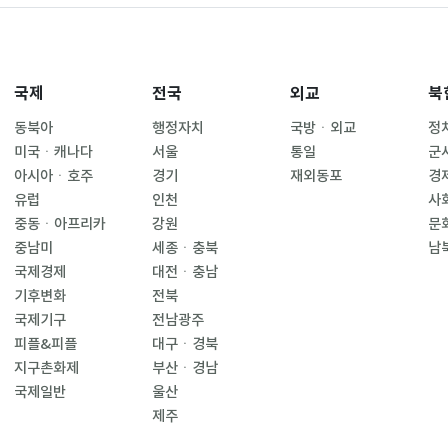
국제
전국
외교
북
동북아
행정자치
국방ㆍ외교
정
미국ㆍ캐나다
서울
통일
군
아시아ㆍ호주
경기
재외동포
경
유럽
인천
사
중동ㆍ아프리카
강원
문
중남미
세종ㆍ충북
남
국제경제
대전ㆍ충남
기후변화
전북
국제기구
전남광주
피플&피플
대구ㆍ경북
지구촌화제
부산ㆍ경남
국제일반
울산
제주