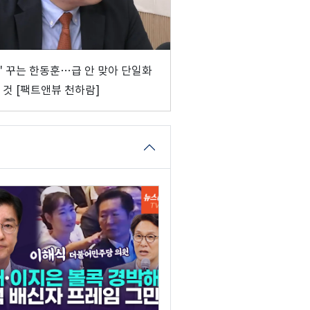
꿈' 꾸는 한동훈…급 안 맞아 단일화
 것 [팩트앤뷰 천하람]