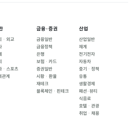
한
금융·증권
산업
치ㆍ외교
금융일반
산업일반
사
금융정책
재계
제
은행
전기전자
회
보험ㆍ카드
자동차
화ㆍ스포츠
증권일반
중기ㆍ정책
북관계
시황ㆍ환율
유통
재테크
생활경제
블록체인ㆍ핀테크
패션·뷰티
식음료
호텔ㆍ관광
취업ㆍ채용