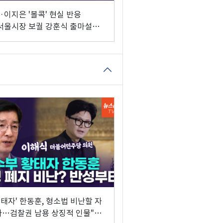
·이지은 '볼콕' 현실 반응
서울시장 보궐 강훈식 출마설도"
앤뷰 이해식]
황태자' 한동훈, 형소법 비난할 자
다…검찰권 남용 상징적 인물"