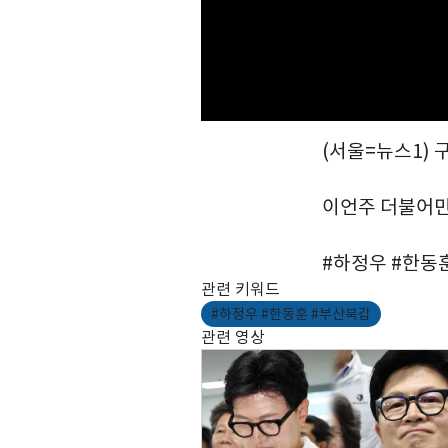
(서울=뉴스1) 
이언주 더불어
#하정우 #한동
관련 키워드
#하정우 #한동훈 #부산북갑
관련 영상