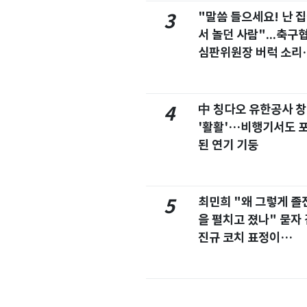
"말씀 들으세요! 난 
3
서 놀던 사람"...축구
심판위원장 버럭 소리
이유
中 칭다오 유한공사 
4
'활활'…비행기서도 
된 연기 기둥
최민희 "왜 그렇게 졸
5
을 펼치고 졌나" 묻자 
진규 코치 표정이…