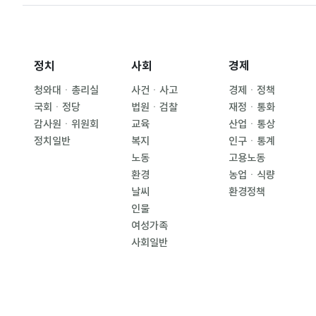
정치
사회
경제
청와대ㆍ총리실
사건ㆍ사고
경제ㆍ정책
국회ㆍ정당
법원ㆍ검찰
재정ㆍ통화
감사원ㆍ위원회
교육
산업ㆍ통상
정치일반
복지
인구ㆍ통계
노동
고용노동
환경
농업ㆍ식량
날씨
환경정책
인물
여성가족
사회일반