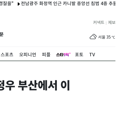
전남광주 화정역 인근 카니발 중앙선 침범 4중 추돌…6명 사상(
커넥트
제보
|
제주
30
℃
문
서울
35
℃
부산
33
℃
스포츠
오피니언
피플
포토
TV
대구
36
℃
인천
36
℃
정우 부산에서 이
광주
36
℃
대전
35
℃
울산
33
℃
강릉
31
℃
제주
30
℃