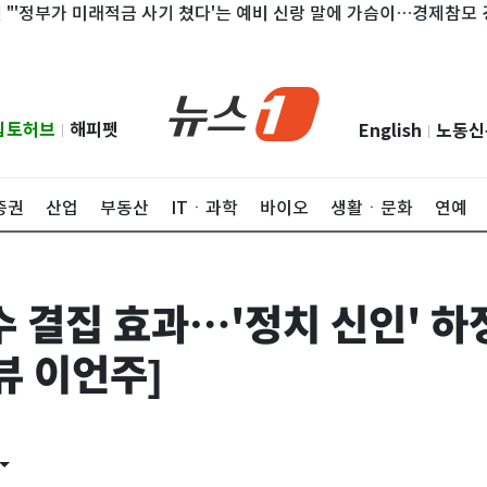
부가 미래적금 사기 쳤다'는 예비 신랑 말에 가슴이…경제참모 경질을"
립토허브
해피펫
English
노동신
|
|
증권
산업
부동산
ITㆍ과학
바이오
생활ㆍ문화
연예
수 결집 효과…'정치 신인' 하
뷰 이언주]