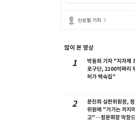
해"
신성철 기자
많이 본 영상
박동희 기자 "지자체 
1
로구단, 2100억짜리 
허가 백숙집"
문진희 심판위원장, 
2
위원에 "거기는 끼지
고"…청문회장 막장
마