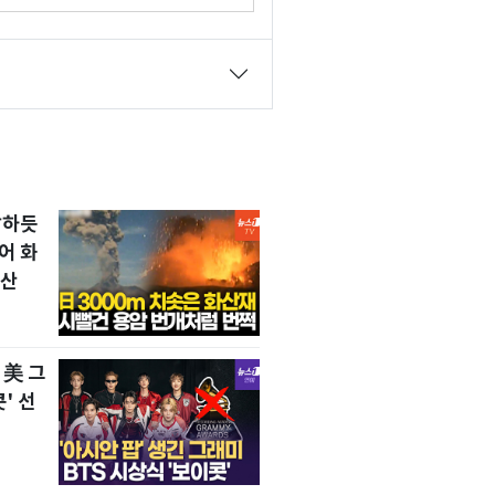
앤뷰 이해식]
발하듯
어 화
확산
 美 그
' 선