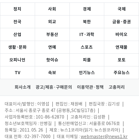
정치
사회
경제
국제
전국
외교
북한
금융·증권
산업
부동산
IT·과학
바이오
생활·문화
연예
스포츠
연재물
오피니언
핫이슈
피플
포토
TV
속보
인기뉴스
주요뉴스
회사소개
광고/제휴·구매문의
이용약관·정책
고충처리
대표이사/발행인 : 이영섭
|
편집인 : 채원배
|
편집국장 : 김기성
|
주소 : 서울시 종로구 종로 47 (공평동,SC빌딩17층)
|
사업자등록번호 : 101-86-62870
|
고충처리인 : 김성환
|
청소년보호책임자 : 안병길
|
통신판매업신고 : 서울종로 0676호
|
등록일 : 2011. 05. 26
|
제호 : 뉴스1코리아(읽기: 뉴스원코리아)
|
대표 전화 : 02-397-7000
|
대표 이메일 :
webmaster@news1.kr