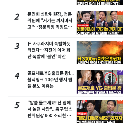
문진희 심판위원장, 청문
2
위원에 "거기는 끼지마시
고"…청문회장 막장드라
마
日 사쿠라지마 폭발하듯
3
터졌다…지진에 이어 화
산 폭발에 ‘불안’ 확산
골프채로 YG 출입문 쾅!...
4
블랙핑크 10주년 행사 팬
들 분노 이유는
"말씀 들으세요! 난 집에
5
서 놀던 사람"...축구협 심
판위원장 버럭 소리친 이
유