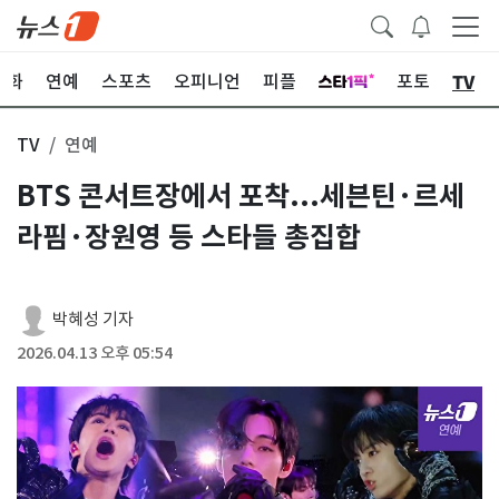
TV
문화
연예
스포츠
오피니언
피플
포토
TV
연예
BTS 콘서트장에서 포착...세븐틴·르세
라핌·장원영 등 스타들 총집합
박혜성 기자
2026.04.13 오후 05:54