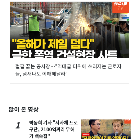
펄펄 끓는 공사장…"역대급 더위에 쓰러지는 근로자
들, 냄새나도 이해해달라"
많이 본 영상
박동희 기자 "지자체 프로
1
구단, 2100억짜리 무허
가 백숙집"