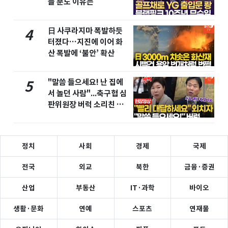
들 분노 이유는
日 사쿠라지마 폭발하듯
4
터졌다…지진에 이어 화
산 폭발에 ‘불안’ 확산
"말씀 들으세요! 난 집에
5
서 놀던 사람"...축구협 심
판위원장 버럭 소리친 이
유
정치
사회
경제
국제
전국
외교
북한
금융·증권
산업
부동산
IT·과학
바이오
생활·문화
연예
스포츠
연재물