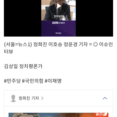
Play
Video
(서울=뉴스1) 정희진 이호승 정윤경 기자 = ◎ 이슈인
터뷰
김상일 정치평론가
#민주당 #국민의힘 #이재명
정희진 기자