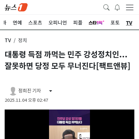
TV
문화
연예
스포츠
오피니언
피플
포토
TV
정치
대통령 득점 까먹는 민주 강성정치인...
잘못하면 당정 모두 무너진다[팩트앤뷰]
정희진 기자
2025.11.04 오후 02:47