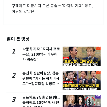
쿠웨이트 미군기지 드론 공습…"마지막 기회" 경고,
이란의 앞날은
많이 본 영상
박동희 기자 "지자체 프로
1
구단, 2100억짜리 무허
가 백숙집"
문진희 심판위원장, 청문
2
위원에 "거기는 끼지마시
고"…청문회장 막장드라
마
골프채로 YG 출입문 쾅!...
3
블랙핑크 10주년 행사 팬