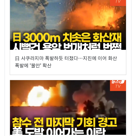
日 사쿠라지마 폭발하듯 터졌다…지진에 이어 화산
폭발에 '불안' 확산