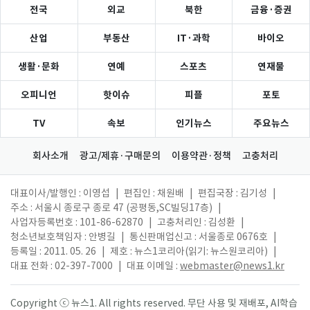
전국
외교
북한
금융·증권
산업
부동산
IT·과학
바이오
생활·문화
연예
스포츠
연재물
오피니언
핫이슈
피플
포토
TV
속보
인기뉴스
주요뉴스
회사소개
광고/제휴·구매문의
이용약관·정책
고충처리
대표이사/발행인 : 이영섭
|
편집인 : 채원배
|
편집국장 : 김기성
|
주소 : 서울시 종로구 종로 47 (공평동,SC빌딩17층)
|
사업자등록번호 : 101-86-62870
|
고충처리인 : 김성환
|
청소년보호책임자 : 안병길
|
통신판매업신고 : 서울종로 0676호
|
등록일 : 2011. 05. 26
|
제호 : 뉴스1코리아(읽기: 뉴스원코리아)
|
대표 전화 : 02-397-7000
|
대표 이메일 :
webmaster@news1.kr
Copyright ⓒ 뉴스1. All rights reserved. 무단 사용 및 재배포, AI학습