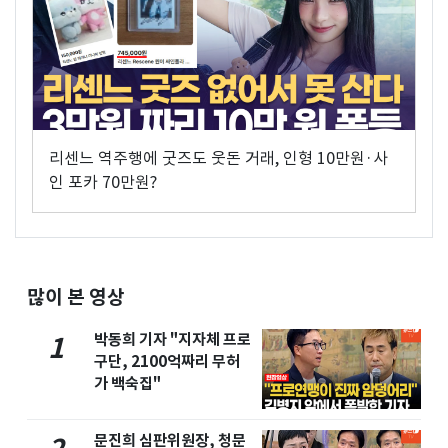
리센느 역주행에 굿즈도 웃돈 거래, 인형 10만원·사
인 포카 70만원?
많이 본 영상
박동희 기자 "지자체 프로
1
구단, 2100억짜리 무허
가 백숙집"
문진희 심판위원장, 청문