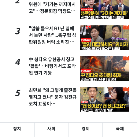
2
위원에 "거기는 끼지마시
고"…청문회장 막장드라
마
"말씀 들으세요! 난 집에
3
서 놀던 사람"...축구협 심
판위원장 버럭 소리친 이
유
中 칭다오 유한공사 창고
4
'활활'…비행기서도 포착
된 연기 기둥
최민희 "왜 그렇게 졸전을
5
펼치고 졌나" 묻자 김진규
코치 표정이…
정치
사회
경제
국제