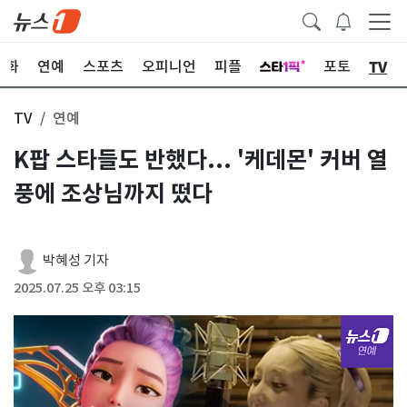
TV
문화
연예
스포츠
오피니언
피플
포토
TV
연예
K팝 스타들도 반했다... '케데몬' 커버 열
풍에 조상님까지 떴다
박혜성 기자
2025.07.25 오후 03:15