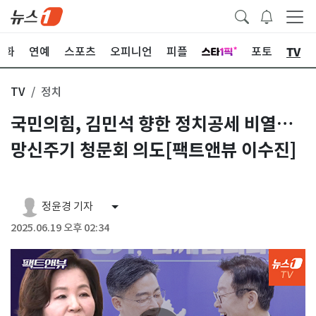
TV
문화
연예
스포츠
오피니언
피플
포토
TV
정치
국민의힘, 김민석 향한 정치공세 비열…
망신주기 청문회 의도[팩트앤뷰 이수진]
정윤경 기자
2025.06.19 오후 02:34