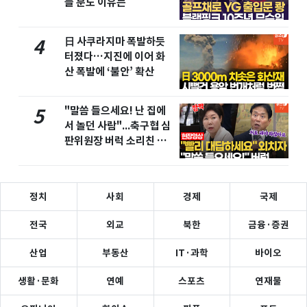
들 분노 이유는
日 사쿠라지마 폭발하듯
4
터졌다…지진에 이어 화
산 폭발에 ‘불안’ 확산
"말씀 들으세요! 난 집에
5
서 놀던 사람"...축구협 심
판위원장 버럭 소리친 이
유
정치
사회
경제
국제
전국
외교
북한
금융·증권
산업
부동산
IT·과학
바이오
생활·문화
연예
스포츠
연재물