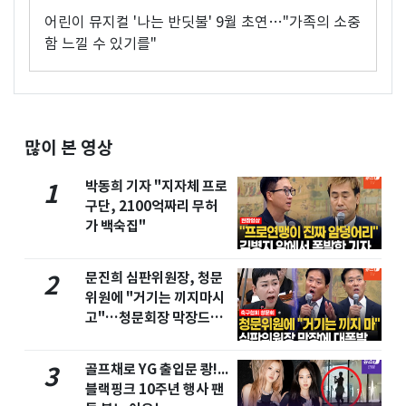
어린이 뮤지컬 '나는 반딧불' 9월 초연…"가족의 소중
함 느낄 수 있기를"
많이 본 영상
박동희 기자 "지자체 프로
1
구단, 2100억짜리 무허
가 백숙집"
문진희 심판위원장, 청문
2
위원에 "거기는 끼지마시
고"…청문회장 막장드라
마
골프채로 YG 출입문 쾅!...
3
블랙핑크 10주년 행사 팬