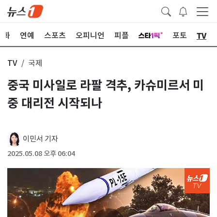
TV
문화
연예
스포츠
오피니언
피플
포토
TV
국제
중국 미사일로 라팔 격추, 카슈미르서 미
중 대리전 시작되나
이민서 기자
2025.05.08 오후 06:04