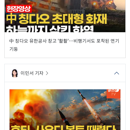
中 칭다오 유한공사 창고 '활활'…비행기서도 포착된 연기
기둥
이민서 기자