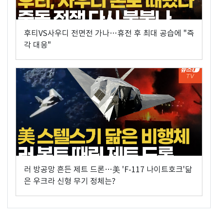
후티VS사우디 전면전 가나…휴전 후 최대 공습에 "즉
각 대응"
러 방공망 흔든 제트 드론…美 'F-117 나이트호크'닮
은 우크라 신형 무기 정체는?