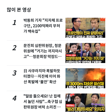
많이 본 영상
박동희 기자 "지자체 프로
1
구단, 2100억짜리 무허
가 백숙집"
문진희 심판위원장, 청문
2
위원에 "거기는 끼지마시
고"…청문회장 막장드라
마
日 사쿠라지마 폭발하듯
3
터졌다…지진에 이어 화
산 폭발에 ‘불안’ 확산
"말씀 들으세요! 난 집에
4
서 놀던 사람"...축구협 심
판위원장 버럭 소리친 이