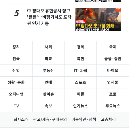
유
中 칭다오 유한공사 창고
5
'활활'…비행기서도 포착
된 연기 기둥
정치
사회
경제
국제
전국
외교
북한
금융·증권
산업
부동산
IT·과학
바이오
생활·문화
연예
스포츠
연재물
오피니언
핫이슈
피플
포토
TV
속보
인기뉴스
주요뉴스
회사소개
광고/제휴·구매문의
이용약관·정책
고충처리