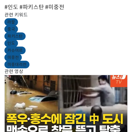
#인도 #파키스탄 #미중전
관련 키워드
라팔
중국
파키스탄
인도
카슈미르
미중전
미중대리전
관련 영상