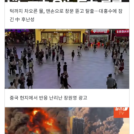
턱까지 차오른 물, 맨손으로 창문 뜯고 탈출…대홍수에 잠
긴 中 후난성
중국 현지에서 반응 난리난 장원영 광고