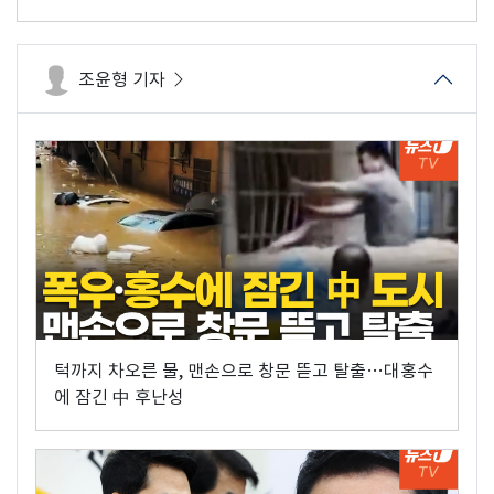
조윤형 기자
턱까지 차오른 물, 맨손으로 창문 뜯고 탈출…대홍수
에 잠긴 中 후난성