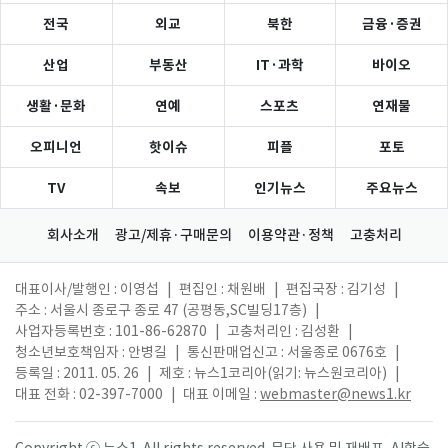
전국
외교
북한
금융·증권
산업
부동산
IT·과학
바이오
생활·문화
연예
스포츠
연재물
오피니언
핫이슈
피플
포토
TV
속보
인기뉴스
주요뉴스
회사소개
광고/제휴·구매문의
이용약관·정책
고충처리
대표이사/발행인 : 이영섭
|
편집인 : 채원배
|
편집국장 : 김기성
|
주소 : 서울시 종로구 종로 47 (공평동,SC빌딩17층)
|
사업자등록번호 : 101-86-62870
|
고충처리인 : 김성환
|
청소년보호책임자 : 안병길
|
통신판매업신고 : 서울종로 0676호
|
등록일 : 2011. 05. 26
|
제호 : 뉴스1코리아(읽기: 뉴스원코리아)
|
대표 전화 : 02-397-7000
|
대표 이메일 :
webmaster@news1.kr