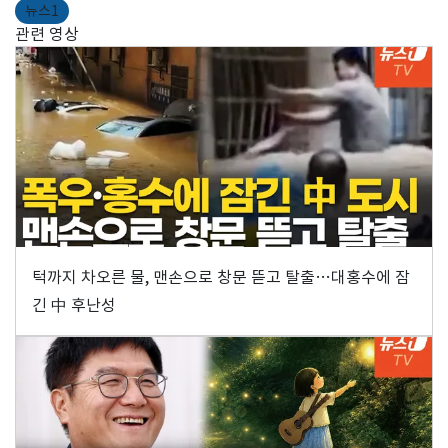
뉴스1
관련 영상
턱까지 차오른 물, 맨손으로 창문 뜯고 탈출…대홍수에 잠
긴 中 후난성