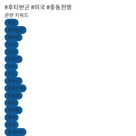
#후티반군 #미국 #중동전쟁
관련 키워드
예멘
후티반군
정부군
미국
미군
전투기
F16
F15
정부군
중동전쟁
트럼프
이란
미사일
폭격
공습
호데이다