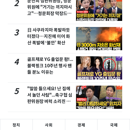
문진희 심판위원장, 청문
2
위원에 "거기는 끼지마시
고"…청문회장 막장드라
마
日 사쿠라지마 폭발하듯
3
터졌다…지진에 이어 화
산 폭발에 ‘불안’ 확산
골프채로 YG 출입문 쾅!...
4
블랙핑크 10주년 행사 팬
들 분노 이유는
"말씀 들으세요! 난 집에
5
서 놀던 사람"...축구협 심
판위원장 버럭 소리친 이
유
정치
사회
경제
국제