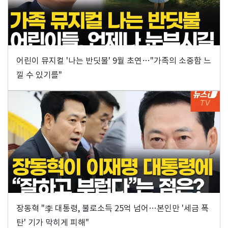
어린이 뮤지컬 '나는 반딧불' 9월 초연…"가족의 소중함 느
낄 수 있기를"
장동혁 "李 대통령, 불로소득 25억 넘어…본인만 '세금 폭
탄' 기가 막히게 피해"