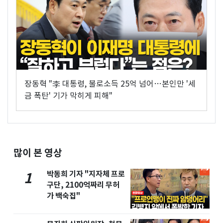
장동혁 "李 대통령, 불로소득 25억 넘어…본인만 '세
금 폭탄' 기가 막히게 피해"
많이 본 영상
박동희 기자 "지자체 프로
1
구단, 2100억짜리 무허
가 백숙집"