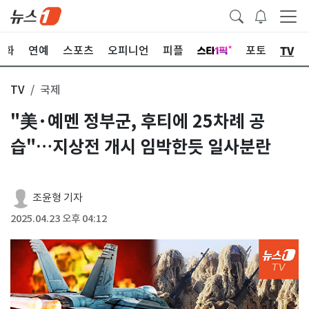
TV
문화
연예
스포츠
오피니언
피플
포토
TV
국제
"美·예멘 정부군, 후티에 25차례 공
습"…지상전 개시 임박한듯 일사분란
조윤형 기자
2025.04.23 오후 04:12